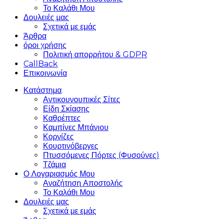
Το Καλάθι Μου
Δουλειές μας
Σχετικά με εμάς
Άρθρα
όροι χρήσης
Πολιτική απορρήτου & GDPR
CallBack
Επικοινωνία
Κατάστημα
Αντικουνουπικές Σίτες
Είδη Σκίασης
Καθρέπτες
Καμπίνες Μπάνιου
Κορνίζες
Κουρτινόβεργες
Πτυσσόμενες Πόρτες (Φυσούνες)
Τζάμια
Ο Λογαριασμός Μου
Αναζήτηση Αποστολής
Το Καλάθι Μου
Δουλειές μας
Σχετικά με εμάς