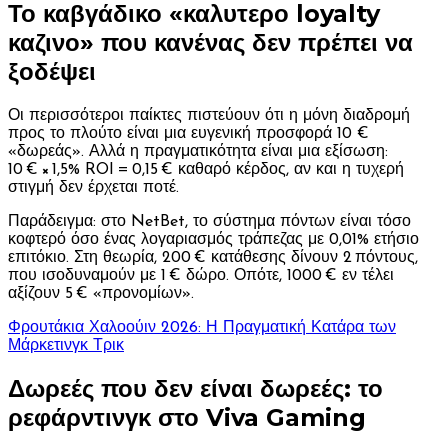
Το καβγάδικο «καλυτερο loyalty
καζινο» που κανένας δεν πρέπει να
ξοδέψει
Οι περισσότεροι παίκτες πιστεύουν ότι η μόνη διαδρομή
προς το πλούτο είναι μια ευγενική προσφορά 10 €
«δωρεάς». Αλλά η πραγματικότητα είναι μια εξίσωση:
10 € × 1,5% ROI = 0,15 € καθαρό κέρδος, αν και η τυχερή
στιγμή δεν έρχεται ποτέ.
Παράδειγμα: στο NetBet, το σύστημα πόντων είναι τόσο
κοφτερό όσο ένας λογαριασμός τράπεζας με 0,01% ετήσιο
επιτόκιο. Στη θεωρία, 200 € κατάθεσης δίνουν 2 πόντους,
που ισοδυναμούν με 1 € δώρο. Οπότε, 1000 € εν τέλει
αξίζουν 5 € «προνομίων».
Φρουτάκια Χαλοούιν 2026: Η Πραγματική Κατάρα των
Μάρκετινγκ Τρικ
Δωρεές που δεν είναι δωρεές: το
ρεφάρντινγκ στο Viva Gaming