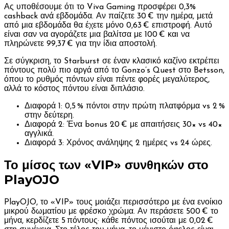
Ας υποθέσουμε ότι το Viva Gaming προσφέρει 0,3%
cashback ανά εβδομάδα. Αν παίζετε 30 € την ημέρα, μετά
από μια εβδομάδα θα έχετε μόνο 0,63 € επιστροφή. Αυτό
είναι σαν να αγοράζετε μια βαλίτσα με 100 € και να
πληρώνετε 99,37 € για την ίδια αποστολή.
Σε σύγκριση, το Starburst σε έναν κλασικό καζίνο εκτρέπει
πόντους πολύ πιο αργά από το Gonzo’s Quest στο Betsson,
όπου το ρυθμός πόντων είναι πέντε φορές μεγαλύτερος,
αλλά το κόστος πόντου είναι διπλάσιο.
Διαφορά 1: 0,5 % πόντοι στην πρώτη πλατφόρμα vs 2 %
στην δεύτερη.
Διαφορά 2: Ένα bonus 20 € με απαιτήσεις 30× vs 40×
αγγλικά.
Διαφορά 3: Χρόνος ανάληψης 2 ημέρες vs 24 ώρες.
Το μίσος των «VIP» συνθηκών στο
PlayOJO
PlayOJO, το «VIP» τους μοιάζει περισσότερο με ένα ενοίκιο
μικρού δωματίου με φρέσκο χρώμα. Αν περάσετε 500 € το
μήνα, κερδίζετε 5 πόντους· κάθε πόντος ισούται με 0,02 €