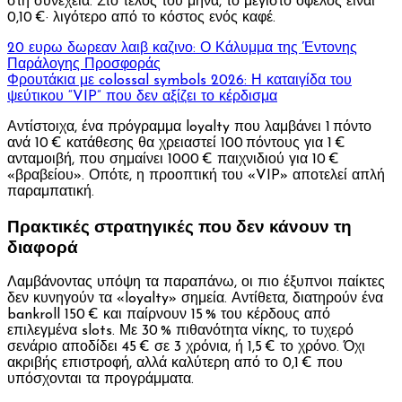
στη συνέχεια. Στο τέλος του μήνα, το μέγιστο όφελος είναι
0,10 €· λιγότερο από το κόστος ενός καφέ.
20 ευρω δωρεαν λαιβ καζινο: Ο Κάλυμμα της Έντονης
Παράλογης Προσφοράς
Φρουτάκια με colossal symbols 2026: Η καταιγίδα του
ψεύτικου “VIP” που δεν αξίζει το κέρδισμα
Αντίστοιχα, ένα πρόγραμμα loyalty που λαμβάνει 1 πόντο
ανά 10 € κατάθεσης θα χρειαστεί 100 πόντους για 1 €
ανταμοιβή, που σημαίνει 1000 € παιχνιδιού για 10 €
«βραβείου». Οπότε, η προοπτική του «VIP» αποτελεί απλή
παραμπατική.
Πρακτικές στρατηγικές που δεν κάνουν τη
διαφορά
Λαμβάνοντας υπόψη τα παραπάνω, οι πιο έξυπνοι παίκτες
δεν κυνηγούν τα «loyalty» σημεία. Αντίθετα, διατηρούν ένα
bankroll 150 € και παίρνουν 15 % του κέρδους από
επιλεγμένα slots. Με 30 % πιθανότητα νίκης, το τυχερό
σενάριο αποδίδει 45 € σε 3 χρόνια, ή 1,5 € το χρόνο. Όχι
ακριβής επιστροφή, αλλά καλύτερη από το 0,1 € που
υπόσχονται τα προγράμματα.