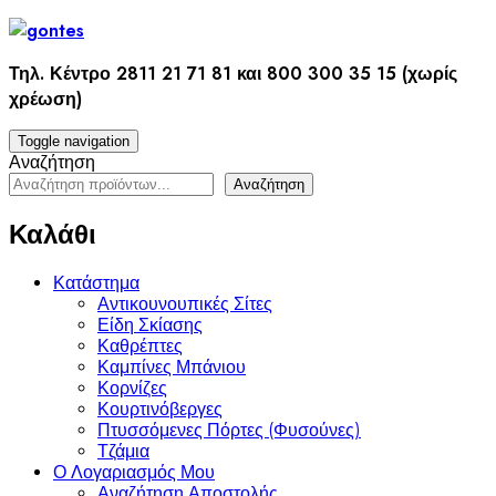
Skip
to
content
Τηλ. Κέντρο 2811 21 71 81 και 800 300 35 15 (χωρίς
χρέωση)
Toggle navigation
Αναζήτηση
Αναζήτηση
Καλάθι
Κατάστημα
Αντικουνουπικές Σίτες
Είδη Σκίασης
Καθρέπτες
Καμπίνες Μπάνιου
Κορνίζες
Κουρτινόβεργες
Πτυσσόμενες Πόρτες (Φυσούνες)
Τζάμια
Ο Λογαριασμός Μου
Αναζήτηση Αποστολής