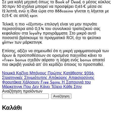
Σε μια καλή μηχανή όπως το Book of Dead, ο μέσος κύκλος
30 πριν 50 σχόλια μπορεί να προσφέρει 0,65 € μέσα σε
12 λεπτά, ενώ η ίδια ώρα στο 888casino γίνεται η λήγεται με
0,15 € σε απλή spin.
Τελικά, η πιο «έξυπνη» επιλογή είναι να μην περνάτε
περισσότερα από 0,3 % του συνολικού τραπεζικού σας
κεφαλαίου στα loyalty προγράμματα. Στο μικρό αυτό
ποσοστό βρίσκουμε το πραγματικό ROI, όχι το ψεύτικο
glitter των μάρκετινγκ.
Επίσης, αξίζει να σημειωθεί ότι η μικρή γραμματοσειρά των
όρων & προϋποθέσεων σε ορισμένα παιχνίδια κάνει το
«free» bonus σχεδόν αόρατο· η λήψη ενός bonus απαιτεί
πιο ακριβή γυαλιά απ’ ότι κερδίζει όποιος το προσπαθεί.
Πλοήγηση
Νομικά Καζίνο Μπόνους Πρώτης Κατάθεσης 2026:
Στρατηγικές Στιγμιότυπης Απόκορης Απαισιοσύνης
άρθρων
Φρουτάκια Χάλοουιν Free Spins: Η Σαπουνιά του
Μάρκετινγκ Που Δεν Κάνει Τέλειο Κάθε Σπιν
Αναζήτηση προϊόντων
Αναζήτηση
Καλάθι