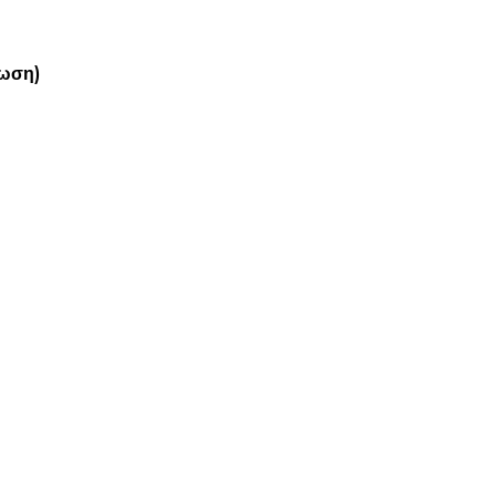
έωση)