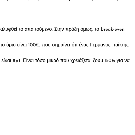
καλυφθεί το απαιτούμενο. Στην πράξη όμως, το break-even
ο όριο είναι 100€, που σημαίνει ότι ένας Γερμανός παίκτης
ίναι 8pt. Είναι τόσο μικρό που χρειάζεται ζουμ 150% για να