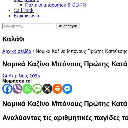
Πολιτική απορρήτου & GDPR
CallBack
Επικοινωνία
Αναζήτηση
για:
Καλάθι
Αρχική σελίδα
/ Νομικά Καζίνο Μπόνους Πρώτης Κατάθεσης 
Νομικά Καζίνο Μπόνους Πρώτης Κατά
24 Απριλίου, 2026
Μοιράσου το!
Νομικά Καζίνο Μπόνους Πρώτης Κατά
Αναλύοντας τις αριθμητικές παγίδες τ