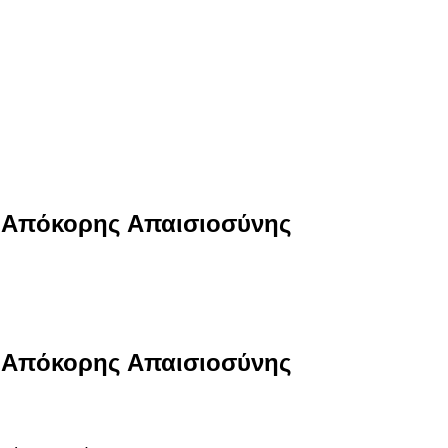
ς Απόκορης Απαισιοσύνης
ς Απόκορης Απαισιοσύνης