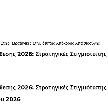
2026: Στρατηγικές Στιγμιότυπης Απόκορης Απαισιοσύνης
θεσης 2026: Στρατηγικές Στιγμιότυπη
θεσης 2026: Στρατηγικές Στιγμιότυπη
ου 2026