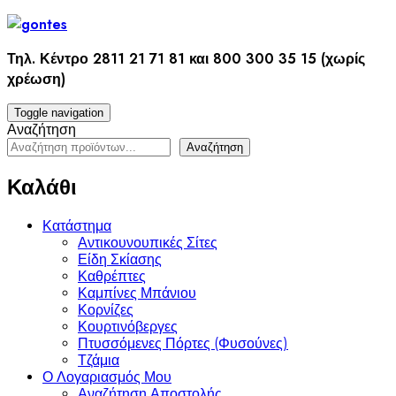
Skip
to
content
Τηλ. Κέντρο 2811 21 71 81 και 800 300 35 15 (χωρίς
χρέωση)
Toggle navigation
Αναζήτηση
Αναζήτηση
Καλάθι
Κατάστημα
Αντικουνουπικές Σίτες
Είδη Σκίασης
Καθρέπτες
Καμπίνες Μπάνιου
Κορνίζες
Κουρτινόβεργες
Πτυσσόμενες Πόρτες (Φυσούνες)
Τζάμια
Ο Λογαριασμός Μου
Αναζήτηση Αποστολής