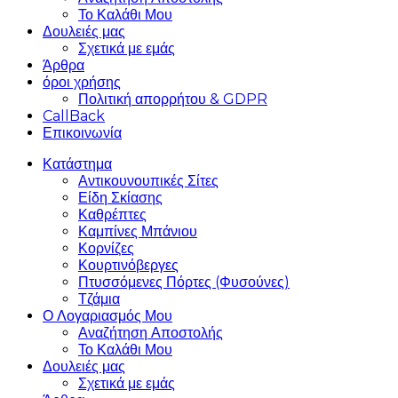
Το Καλάθι Μου
Δουλειές μας
Σχετικά με εμάς
Άρθρα
όροι χρήσης
Πολιτική απορρήτου & GDPR
CallBack
Επικοινωνία
Κατάστημα
Αντικουνουπικές Σίτες
Είδη Σκίασης
Καθρέπτες
Καμπίνες Μπάνιου
Κορνίζες
Κουρτινόβεργες
Πτυσσόμενες Πόρτες (Φυσούνες)
Τζάμια
Ο Λογαριασμός Μου
Αναζήτηση Αποστολής
Το Καλάθι Μου
Δουλειές μας
Σχετικά με εμάς