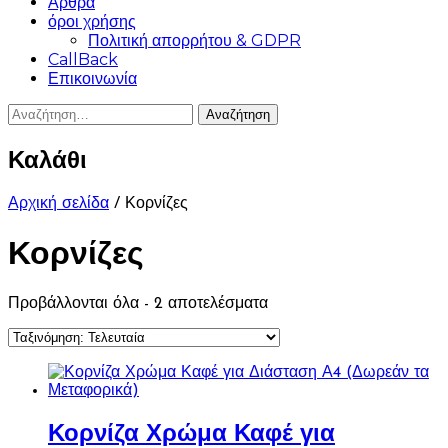
Άρθρα
όροι χρήσης
Πολιτική απορρήτου & GDPR
CallBack
Επικοινωνία
Αναζήτηση
για:
Καλάθι
Αρχική σελίδα
/ Κορνίζες
Κορνίζες
Sorted
Προβάλλονται όλα - 2 αποτελέσματα
by
latest
Κορνίζα Χρώμα Καφέ για