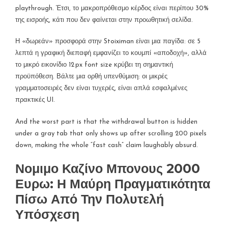
playthrough. Έτσι, το μακροπρόθεσμο κέρδος είναι περίπου 30%
της εισροής, κάτι που δεν φαίνεται στην προωθητική σελίδα.
Η «δωρεάν» προσφορά στην Stoiximan είναι μια παγίδα: σε 5
λεπτά η γραφική διεπαφή εμφανίζει το κουμπί «αποδοχή», αλλά
το μικρό εικονίδιο 12 px font size κρύβει τη σημαντική
προϋπόθεση. Βάλτε μια ορθή υπενθύμιση: οι μικρές
γραμματοσειρές δεν είναι τυχερές, είναι απλά εσφαλμένες
πρακτικές UI.
And the worst part is that the withdrawal button is hidden
under a gray tab that only shows up after scrolling 200 pixels
down, making the whole “fast cash” claim laughably absurd.
Νομιμο Καζίνο Μπονους 2000
Ευρω: Η Μαύρη Πραγματικότητα
Πίσω Από Την Πολυτελή
Υπόσχεση