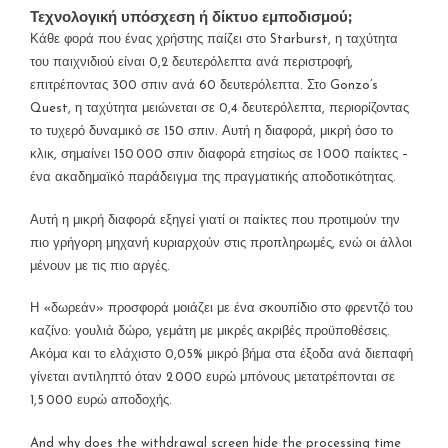
Τεχνολογική υπόσχεση ή δίκτυο εμποδισμού;
Κάθε φορά που ένας χρήστης παίζει στο Starburst, η ταχύτητα
του παιχνιδιού είναι 0,2 δευτερόλεπτα ανά περιστροφή,
επιτρέποντας 300 σπιν ανά 60 δευτερόλεπτα. Στο Gonzo’s
Quest, η ταχύτητα μειώνεται σε 0,4 δευτερόλεπτα, περιορίζοντας
το τυχερό δυναμικό σε 150 σπιν. Αυτή η διαφορά, μικρή όσο το
κλικ, σημαίνει 150 000 σπιν διαφορά ετησίως σε 1 000 παίκτες –
ένα ακαδημαϊκό παράδειγμα της πραγματικής αποδοτικότητας.
Αυτή η μικρή διαφορά εξηγεί γιατί οι παίκτες που προτιμούν την
πιο γρήγορη μηχανή κυριαρχούν στις προπληρωμές, ενώ οι άλλοι
μένουν με τις πιο αργές.
Η «δωρεάν» προσφορά μοιάζει με ένα σκουπίδιο στο φρεντζό του
καζίνο: γουλιά δώρο, γεμάτη με μικρές ακριβές προϋποθέσεις.
Ακόμα και το ελάχιστο 0,05% μικρό βήμα στα έξοδα ανά διεπαφή
γίνεται αντιληπτό όταν 2 000 ευρώ μπόνους μετατρέπονται σε
1,5 000 ευρώ αποδοχής.
And why does the withdrawal screen hide the processing time