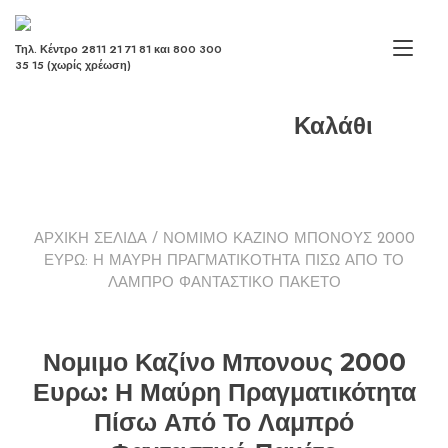
Skip
to
content
Tog
Τηλ. Κέντρο 2811 21 71 81 και 800 300
35 15 (χωρίς χρέωση)
navi
Καλάθι
ΑΡΧΙΚΉ ΣΕΛΊΔΑ
/ ΝΟΜΙΜΟ ΚΑΖΊΝΟ ΜΠΟΝΟΥΣ 2000
ΕΥΡΩ: Η ΜΑΎΡΗ ΠΡΑΓΜΑΤΙΚΌΤΗΤΑ ΠΊΣΩ ΑΠΌ ΤΟ
ΛΑΜΠΡΌ ΦΑΝΤΑΣΤΙΚΌ ΠΑΚΈΤΟ
Νομιμο Καζίνο Μπονους 2000
Ευρω: Η Μαύρη Πραγματικότητα
Πίσω Από Το Λαμπρό