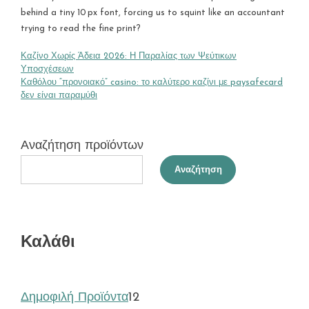
behind a tiny 10 px font, forcing us to squint like an accountant
trying to read the fine print?
Πλοήγηση
Καζίνο Χωρίς Άδεια 2026: Η Παραλίας των Ψεύτικων
Υποσχέσεων
Καθόλου “προνοιακό” casino: το καλύτερο καζίνι με paysafecard
άρθρων
δεν είναι παραμύθι
Αναζήτηση προϊόντων
Αναζήτηση
Καλάθι
12
Δημοφιλή Προϊόντα
12