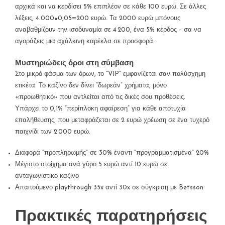
αρχικά και να κερδίσει 5% επιπλέον σε κάθε 100 ευρώ. Σε άλλες
λέξεις, 4.000×0,05=200 ευρώ. Τα 2000 ευρώ μπόνους
αναβαθμίζουν την ισοδυναμία σε 4 200, ένα 5% κέρδος – σα να
αγοράζεις μια αχάλκινη καρέκλα σε προσφορά.
Μυστηριώδεις όροι στη σύμβαση
Στο μικρό φάσμα των όρων, το “VIP” εμφανίζεται σαν πολύσχημη
ετικέτα. Το καζίνο δεν δίνει “δωρεάν” χρήματα, μόνο
«προωθητικό» που αντλείται από τις δικές σου προθέσεις.
Υπάρχει το 0,1% “περίπλοκη αφαίρεση” για κάθε αποτυχία
επαλήθευσης, που μεταφράζεται σε 2 ευρώ χρέωση σε ένα τυχερό
παιχνίδι των 2 000 ευρώ.
Διαφορά “προπληρωμής” σε 30% έναντι “προγραμματισμένα” 20%
Μέγιστο στοίχημα ανά γύρο 5 ευρώ αντί 10 ευρώ σε
ανταγωνιστικό καζίνο
Απαιτούμενο playthrough 35x αντί 30x σε σύγκριση με Betsson
Πρακτικές παρατηρήσεις