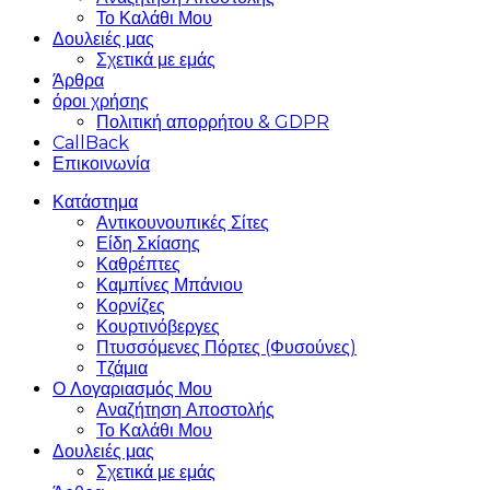
Το Καλάθι Μου
Δουλειές μας
Σχετικά με εμάς
Άρθρα
όροι χρήσης
Πολιτική απορρήτου & GDPR
CallBack
Επικοινωνία
Κατάστημα
Αντικουνουπικές Σίτες
Είδη Σκίασης
Καθρέπτες
Καμπίνες Μπάνιου
Κορνίζες
Κουρτινόβεργες
Πτυσσόμενες Πόρτες (Φυσούνες)
Τζάμια
Ο Λογαριασμός Μου
Αναζήτηση Αποστολής
Το Καλάθι Μου
Δουλειές μας
Σχετικά με εμάς