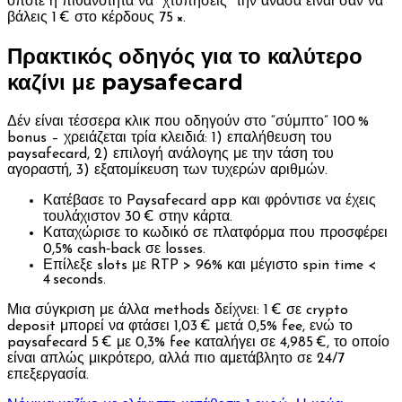
οπότε η πιθανότητα να “χτυπήσεις” την ανάσα είναι σαν να
βάλεις 1 € στο κέρδους 75 ×.
Πρακτικός οδηγός για το καλύτερο
καζίνι με paysafecard
Δέν είναι τέσσερα κλικ που οδηγούν στο “σύμπτο” 100 %
bonus – χρειάζεται τρία κλειδιά: 1) επαλήθευση του
paysafecard, 2) επιλογή ανάλογης με την τάση του
αγοραστή, 3) εξατομίκευση των τυχερών αριθμών.
Κατέβασε το Paysafecard app και φρόντισε να έχεις
τουλάχιστον 30 € στην κάρτα.
Καταχώρισε το κωδικό σε πλατφόρμα που προσφέρει
0,5% cash‑back σε losses.
Επίλεξε slots με RTP > 96% και μέγιστο spin time <
4 seconds.
Μια σύγκριση με άλλα methods δείχνει: 1 € σε crypto
deposit μπορεί να φτάσει 1,03 € μετά 0,5% fee, ενώ το
paysafecard 5 € με 0,3% fee καταλήγει σε 4,985 €, το οποίο
είναι απλώς μικρότερο, αλλά πιο αμετάβλητο σε 24/7
επεξεργασία.