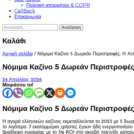
Πολιτική απορρήτου & GDPR
CallBack
Επικοινωνία
Αναζήτηση
για:
Καλάθι
Αρχική σελίδα
/ Νόμιμα Καζίνο 5 Δωρεάν Περιστροφές: Η Α
Νόμιμα Καζίνο 5 Δωρεάν Περιστροφέ
24 Απριλίου, 2026
Μοιράσου το!
Νόμιμα Καζίνο 5 Δωρεάν Περιστροφέ
Η αγορά ελληνικών καζίνος εκμεταλλεύεται το 2023 με 5 δωρ
το λιγότερο. 7 εκατομμύρια χρήστες έχουν ήδη ενεργοποιήσε
βραδίκικο ευκαιρίας με το 5% ROI στο ακριβό παιχνίδι, κατα