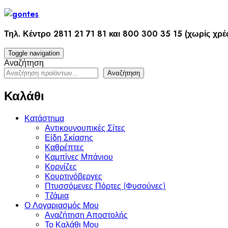
Skip
to
content
Τηλ. Κέντρο 2811 21 71 81 και 800 300 35 15 (χωρίς χρ
Toggle navigation
Αναζήτηση
Αναζήτηση
Καλάθι
Κατάστημα
Αντικουνουπικές Σίτες
Είδη Σκίασης
Καθρέπτες
Καμπίνες Μπάνιου
Κορνίζες
Κουρτινόβεργες
Πτυσσόμενες Πόρτες (Φυσούνες)
Τζάμια
Ο Λογαριασμός Μου
Αναζήτηση Αποστολής
Το Καλάθι Μου