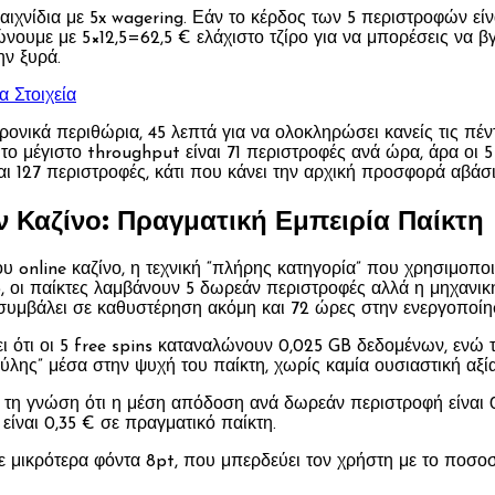
δια με 5x wagering. Εάν το κέρδος των 5 περιστροφών είναι 2
πώνουμε με 5×12,5=62,5 € ελάχιστο τζίρο για να μπορέσεις να 
ην ξυρά.
 Στοιχεία
ρονικά περιθώρια, 45 λεπτά για να ολοκληρώσει κανείς τις πέν
 το μέγιστο throughput είναι 71 περιστροφές ανά ώρα, άρα οι 5
ναι 127 περιστροφές, κάτι που κάνει την αρχική προσφορά αβάσι
ν Καζίνο: Πραγματική Εμπειρία Παίκτη
ου online καζίνο, η τεχνική “πλήρης κατηγορία” που χρησιμοπο
, οι παίκτες λαμβάνουν 5 δωρεάν περιστροφές αλλά η μηχανική
να συμβάλει σε καθυστέρηση ακόμη και 72 ώρες στην ενεργοπο
 ότι οι 5 free spins καταναλώνουν 0,025 GB δεδομένων, ενώ τ
ύλης” μέσα στην ψυχή του παίκτη, χωρίς καμία ουσιαστική αξία
ε τη γνώση ότι η μέση απόδοση ανά δωρεάν περιστροφή είναι 0
ίναι 0,35 € σε πραγματικό παίκτη.
σε μικρότερα φόντα 8pt, που μπερδεύει τον χρήστη με το ποσο