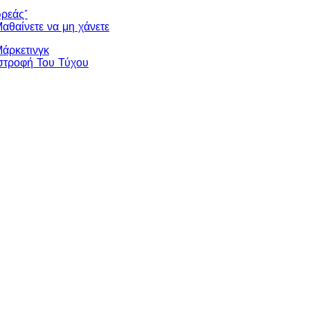
ωρεάς”
Μαθαίνετε να μη χάνετε
άρκετινγκ
στροφή Του Τύχου