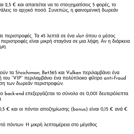
,5 € και απαιτείται να το στοιχηματίσεις 5 φορές, το
βγάλεις το αρχικό ποσό. Συνεπώς, η φαινομενική δωρεάν
τε περιστροφές. Τα 45 λεπτά σε ένα slot όπου ο μέσος
 περιστροφές είναι μικρή σταγόνα σε μια λήψη. Αν η διάρκεια
μη.
ιούν τα Stoichiman, Bet365 και Vulkan περιλαμβάνει ένα
 του “VIP” περιλαμβάνει ένα πολύπλοκο φίλτρο anti‑fraud
ίηση των δωρεάν περιστροφών.
ο back‑end επεξεργάζεται το σύνολο σε 0,001 δευτερόλεπτα.
.
,5 € και οι πόντοι αποζημίωσης (bonus) είναι 0,15 € ανά €
στό πόντων. Η μικρή λεπτομέρεια στο μέγεθος