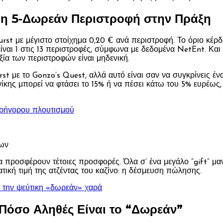
 η 5‑Δωρεάν Περιστροφή στην Πράξη
urst με μέγιστο στοίχημα 0,20 € ανά περιστροφή. Το όριο κέρ
είναι 1 στις 13 περιστροφές, σύμφωνα με δεδομένα NetEnt. Και
ξία των περιστροφών είναι μηδενική.
t με το Gonzo’s Quest, αλλά αυτό είναι σαν να συγκρίνεις έν
νίκης μπορεί να φτάσει το 15% ή να πέσει κάτω του 5% ευρέως
γρήγορου πλουτισμού
νων
να προσφέρουν τέτοιες προσφορές. Όλα σ’ ένα μεγάλο “gift” μα
τική τιμή της ατζέντας του καζίνο: η δέσμευση πώλησης.
ια την ψεύτικη «δωρεάν» χαρά
όσο Αληθές Είναι το “Δωρεάν”