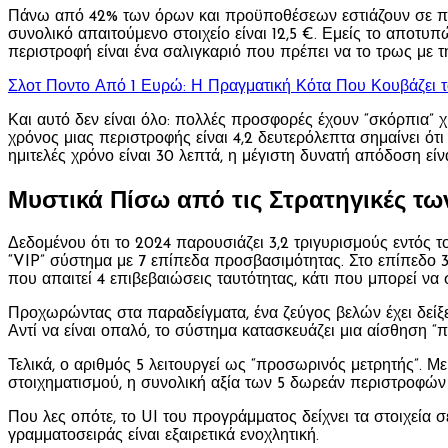
Πάνω από 42% των όρων και προϋποθέσεων εστιάζουν σε παιχνί
συνολικό απαιτούμενο στοιχείο είναι 12,5 €. Εμείς το αποτυ
περιστροφή είναι ένα σαλιγκαριό που πρέπει να το τρως με τ
Σλοτ Ποντο Από 1 Ευρώ: Η Πραγματική Κότα Που Κουβάζει τα
Και αυτό δεν είναι όλο: πολλές προσφορές έχουν “σκόρπια” χ
χρόνος μιας περιστροφής είναι 4,2 δευτερόλεπτα σημαίνει ότι
ημιτελές χρόνο είναι 30 λεπτά, η μέγιστη δυνατή απόδοση εί
Μυστικά Πίσω από τις Στρατηγικές τω
Δεδομένου ότι το 2024 παρουσιάζει 3,2 τριγυρισμούς εντός τ
“VIP” σύστημα με 7 επίπεδα προσβασιμότητας. Στο επίπεδο 3
που απαιτεί 4 επιβεβαιώσεις ταυτότητας, κάτι που μπορεί 
Προχωρώντας στα παραδείγματα, ένα ζεύγος βελών έχει δείξει
Αντί να είναι οπαλό, το σύστημα κατασκευάζει μια αίσθηση “π
Τελικά, ο αριθμός 5 λειτουργεί ως “προσωρινός μετρητής”. Μ
στοιχηματισμού, η συνολική αξία των 5 δωρεάν περιστροφών ε
Που λες οπότε, το UI του προγράμματος δείχνει τα στοιχεία 
γραμματοσειράς είναι εξαιρετικά ενοχλητική.