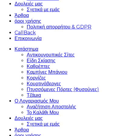
Δουλειές μας
Σχετικά με εμάς
Άρθρα
όροι χρήσης
Πολιτική απορρήτου & GDPR
CallBack
Επικοινωνία
Κατάστημα
Αντικουνουπικές Σίτες
Είδη Σκίασης
Καθρέπτες
Καμπίνες Μπάνιου
Κορνίζες
Κουρτινόβεργες
Πτυσσόμενες Πόρτες (Φυσούνες)
Τζάμια
Ο Λογαριασμός Μου
Αναζήτηση Αποστολής
Το Καλάθι Μου
Δουλειές μας
Σχετικά με εμάς
Άρθρα
όροι χρήσης