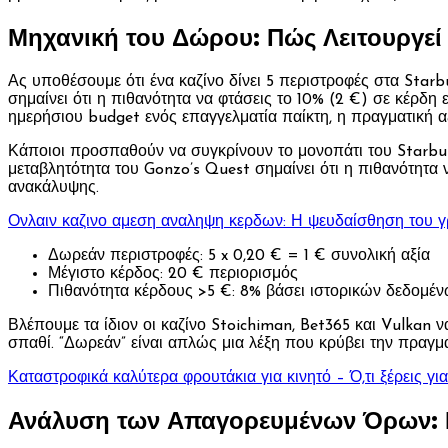
Μηχανική του Δώρου: Πώς Λειτουργεί
Ας υποθέσουμε ότι ένα καζίνο δίνει 5 περιστροφές στα Starb
σημαίνει ότι η πιθανότητα να φτάσεις το 10% (2 €) σε κέρδη 
ημερήσιου budget ενός επαγγελματία παίκτη, η πραγματική α
Κάποιοι προσπαθούν να συγκρίνουν το μονοπάτι του Starburs
μεταβλητότητα του Gonzo’s Quest σημαίνει ότι η πιθανότητα 
ανακάλυψης.
Ονλαιν καζινο αμεση αναληψη κερδων: Η ψευδαίσθηση του 
Δωρεάν περιστροφές: 5 x 0,20 € = 1 € συνολική αξία
Μέγιστο κέρδος: 20 € περιορισμός
Πιθανότητα κέρδους >5 €: 8% βάσει ιστορικών δεδομέ
Βλέπουμε τα ίδιον οι καζίνο Stoichiman, Bet365 και Vulkan 
σπαθί. “Δωρεάν” είναι απλώς μια λέξη που κρύβει την πραγμα
Καταστροφικά καλύτερα φρουτάκια για κινητό – Ό,τι ξέρεις γ
Ανάλυση των Απαγορευμένων Όρων: Π