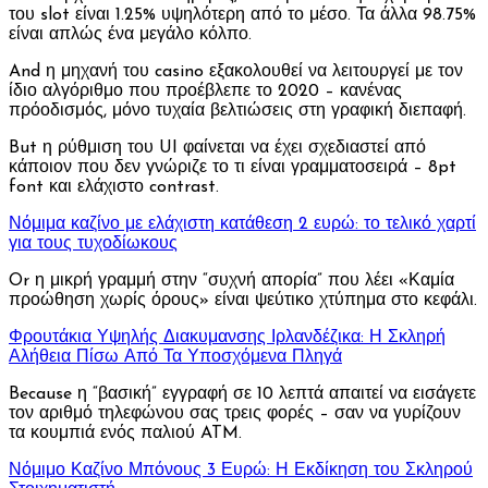
του slot είναι 1.25% υψηλότερη από το μέσο. Τα άλλα 98.75%
είναι απλώς ένα μεγάλο κόλπο.
And η μηχανή του casino εξακολουθεί να λειτουργεί με τον
ίδιο αλγόριθμο που προέβλεπε το 2020 – κανένας
πρόοδισμός, μόνο τυχαία βελτιώσεις στη γραφική διεπαφή.
But η ρύθμιση του UI φαίνεται να έχει σχεδιαστεί από
κάποιον που δεν γνώριζε το τι είναι γραμματοσειρά – 8pt
font και ελάχιστο contrast.
Νόμιμα καζίνο με ελάχιστη κατάθεση 2 ευρώ: το τελικό χαρτί
για τους τυχοδίωκους
Or η μικρή γραμμή στην “συχνή απορία” που λέει «Καμία
προώθηση χωρίς όρους» είναι ψεύτικο χτύπημα στο κεφάλι.
Φρουτάκια Υψηλής Διακυμανσης Ιρλανδέζικα: Η Σκληρή
Αλήθεια Πίσω Από Τα Υποσχόμενα Πληγά
Because η “βασική” εγγραφή σε 10 λεπτά απαιτεί να εισάγετε
τον αριθμό τηλεφώνου σας τρεις φορές – σαν να γυρίζουν
τα κουμπιά ενός παλιού ATM.
Νόμιμο Καζίνο Μπόνους 3 Ευρώ: Η Εκδίκηση του Σκληρού