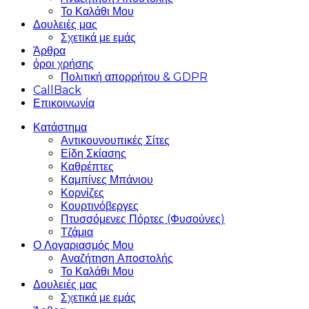
Το Καλάθι Μου
Δουλειές μας
Σχετικά με εμάς
Άρθρα
όροι χρήσης
Πολιτική απορρήτου & GDPR
CallBack
Επικοινωνία
Κατάστημα
Αντικουνουπικές Σίτες
Είδη Σκίασης
Καθρέπτες
Καμπίνες Μπάνιου
Κορνίζες
Κουρτινόβεργες
Πτυσσόμενες Πόρτες (Φυσούνες)
Τζάμια
Ο Λογαριασμός Μου
Αναζήτηση Αποστολής
Το Καλάθι Μου
Δουλειές μας
Σχετικά με εμάς