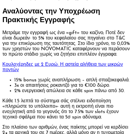
Αναλύοντας την Υποχρέωση
Πρακτικής Εγγραφής
Μετράμε την εγγραφή ως ένα «gift» του καζίνο; Ποτέ δεν
είναι δωρεάν· το 5% του κεφαλαίου σας πηγαίνει στο T&C
για την επικύρωση της ταυτότητας. Στο ίδιο χρόνο, το 0,03%
των χρηστών του NOVOMATIC καταφέρνουν να περάσουν
το πρώτο στάδιο χωρίς να ζητήσει επιπλέον έγγραφα.
Κουλοχέρηδες με 2 Ευρώ: Η αστεία αλήθεια των μικρών
ποντών
15% bonus χωρίς αναπλήρωση – απλή σπαζοκεφαλιά.
3x οι απαιτήσεις ροκαντζό για το €100 δώρο.
2% ενεργειακή απώλεια σε κάθε spin πάνω από 30.
Κάθε 1.5 λεπτά το σύστημα σάς στέλνει ειδοποίηση
«πληρώστε το υπόλοιπο»· αυτή η εκτροπή είναι πιο
ενοχλητική από το γεγονός ότι το 7.5% των slots έχουν
τεχνικό σφάλμα που κάνει τα 5σ spin αδύναμα.
Στο πλαίσιο των αριθμών, ένας παίκτης μπορεί να κερδίσει
2× τα αρχικά του σε 7 ημέρες, αλλά μόνο αν η τυχομετρία