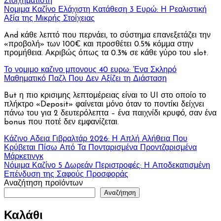
Στοιχηματιστή
Νομιμα Καζίνο Ελάχιστη Κατάθεση 3 Ευρώ: Η Ρεαλιστική
Αξία της Μικρής Στοίχειας
And κάθε λεπτό που περνάει, το σύστημα επανεξετάζει την
«προβολή» των 100€ και προσθέτει 0.5% κόμμα στην
προμήθεια. Ακριβώς όπως τα 0.3% σε κάθε γύρο του slot.
Το νομιμο καζινο μπονους 40 ευρω: Ένα Σκληρό
Μαθηματικό Παζλ Που Δεν Αξίζει τη Διάσταση
But η πιο κρισιμης λεπτομέρειας είναι το UI στο οποίο το
πλήκτρο «Deposit» φαίνεται μόνο όταν το ποντίκι δείχνει
πάνω του για 2 δευτερόλεπτα – ένα παιχνίδι κρυφό, σαν ένα
bonus που ποτέ δεν εμφανίζεται.
Πλοήγηση
Κάζινο Αδεια Γιβραλτάρ 2026: Η Απλή Αλήθεια Που
Κρύβεται Πίσω Από Τα Πονταρισμένα Προντζαρισμένα
άρθρων
Μάρκετινγκ
Νόμιμα Καζίνο 5 Δωρεάν Περιστροφές: Η Αποδεκατισμένη
Επένδυση της Σαφούς Προσφοράς
Αναζήτηση προϊόντων
Αναζήτηση
Καλάθι