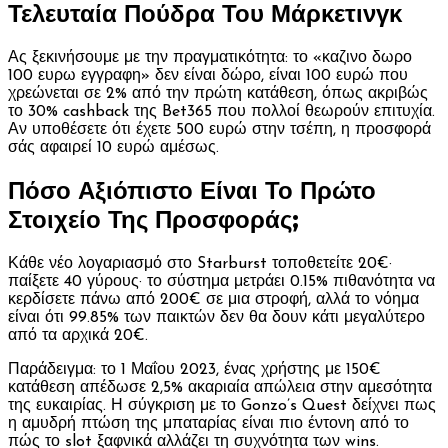
Τελευταία Πούδρα Του Μάρκετινγκ
Ας ξεκινήσουμε με την πραγματικότητα: το «καζινο δωρο
100 ευρω εγγραφη» δεν είναι δώρο, είναι 100 ευρώ που
χρεώνεται σε 2% από την πρώτη κατάθεση, όπως ακριβώς
το 30% cashback της Bet365 που πολλοί θεωρούν επιτυχία.
Αν υποθέσετε ότι έχετε 500 ευρώ στην τσέπη, η προσφορά
σάς αφαιρεί 10 ευρώ αμέσως.
Πόσο Αξιόπιστο Είναι Το Πρώτο
Στοιχείο Της Προσφοράς;
Κάθε νέο λογαριασμό στο Starburst τοποθετείτε 20€·
παίξετε 40 γύρους· το σύστημα μετράει 0.15% πιθανότητα να
κερδίσετε πάνω από 200€ σε μια στροφή, αλλά το νόημα
είναι ότι 99.85% των παικτών δεν θα δουν κάτι μεγαλύτερο
από τα αρχικά 20€.
Παράδειγμα: το 1 Μαΐου 2023, ένας χρήστης με 150€
κατάθεση απέδωσε 2,5% ακαριαία απώλεια στην αμεσότητα
της ευκαιρίας. Η σύγκριση με το Gonzo’s Quest δείχνει πως
η αμυδρή πτώση της μπαταρίας είναι πιο έντονη από το
πώς το slot ξαφνικά αλλάζει τη συχνότητα των wins.