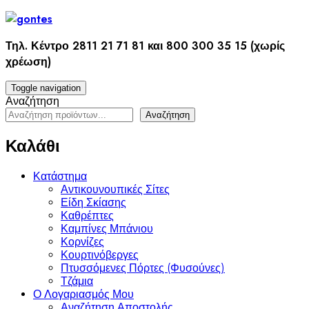
Skip
to
content
Τηλ. Κέντρο 2811 21 71 81 και 800 300 35 15 (χωρίς
χρέωση)
Toggle navigation
Αναζήτηση
Αναζήτηση
Καλάθι
Κατάστημα
Αντικουνουπικές Σίτες
Είδη Σκίασης
Καθρέπτες
Καμπίνες Μπάνιου
Κορνίζες
Κουρτινόβεργες
Πτυσσόμενες Πόρτες (Φυσούνες)
Τζάμια
Ο Λογαριασμός Μου
Αναζήτηση Αποστολής