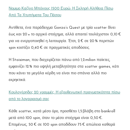
Νομιμο Καζίνο Μπόνους 1500 Ευρώ: Η Σκληρή Αλήθεια Πίσω
Από Τα Χτυπήματα Του Πάσου
Αντίθετα, ένα παράδειγμα Gonzo’s Quest με τρία scatter δίνει
έως και 20 × το αρχικό στοίχημα, αλλά απαιτεί τουλάχιστον 0,10 €
για να ενεργοποιηθεί η λειτουργία. Έτσι, 2 € σε 20 % περιττών
spin κοστίζει 0,40 € σε πραγματικές αποδόσεις.
Η Stoiximan, που διαχειρίζεται πάνω από 1,2 milion παίκτες,
εμφανίζει 12 % πιο υψηλή μεταβλητότητα στα scatter games, κάτι
που κάνει τα μεγάλα κέρδη να είναι πιο σπάνια αλλά πιο
εκρηκτικά.
Κουλοχέρηδες 20 γραμμές: Η εξουθενωτική πραγματικότητα πίσω
από το λογαριασμό σας
Κάθε scatter, κατά μέσο όρο, προσθέτει 1,5 βλάβη στο bankroll
μετά από 100 spin, όταν το μέσο στοίχημα είναι 0,50 €.
Επομένως, 50 € σε 100 spin αποδίδουν 75 € απώλεια καθαρά