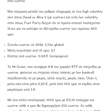
από scatter.
Μια σύγκριση μεταξύ του ρυθμού πληρωμής σε ένα high volatility
slot όπως Dead or Alive 2 (με scatter) και ενός low volatility
σπιν όπως Fruit Party δείχνει ότι το πρώτο απαιτεί τουλάχιστον
12 win για να καλύψει τα 120 σχέδια scatter των πρώτων 200
spin.
Σύνολο scatter σε 2026: 2,5 bn global
Μέση συχνότητα ανά 10 spin: 2,7
Κόστος ανά scatter: 0,08 € (εκτιμώμενο)
Το Mr Green, που αναφέρει 8 % πιο χαμηλό RTP σε παιχνίδια με
scatter, φαίνεται να στοχεύει στους παίκτες με low bankroll,
παγιδεύοντάς τα με μικρές, αλλά συχνές, μικρές νίκες. Όταν η
μέση νίκη είναι μόνο 0,20 €, μετά από 500 spin το κέρδος είναι
μικρότερος από 5 €.
Με ένα απλό υπολογισμό, 1000 spin με €0,10 στοίχημα και
scatter κάθε 4 spin θα δημιουργήσει 250 scatter. Αν κάθε