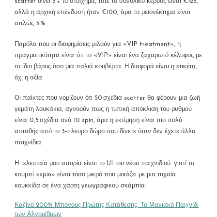
scatter δίνει 5 × το στοίχημα, τότε το συνολικό κέρδος είναι €125,
αλλά η αρχική επένδυση ήταν €100, άρα το μειονέκτημα είναι
απλώς 5 %.
Παρόλο που οι διαφημίσεις μιλούν για «VIP treatment», η
πραγματικότητα είναι ότι το «VIP» είναι ένα ζαχαρωτό κέλυφος με
το ίδιο βάρος όσο μια παλιά κουβέρτα. Η διαφορά είναι η ετικέτα,
όχι η αξία.
Οι παίκτες που νομίζουν ότι 50 σχέδια scatter θα φέρουν μια ζωή
γεμάτη λουκάκια, αγνοούν πως η τυπική απόκλιση του ρυθμού
είναι 0,5 σχέδια ανά 10 spin, άρα η εκτίμηση είναι πιο πολύ
ασταθής από το 3‑πλευρο δώρο που δίνετε όταν δεν έχετε άλλα
παιχνίδια.
Η τελευταία μου απορία είναι το UI του νέου παιχνιδιού: γιατί το
κουμπί «spin» είναι τόσο μικρό που μοιάζει με μια τυχαία
κουκκίδα σε ένα χάρτη γεωγραφικού σκάμπια.
Πλοήγηση
Καζίνο 200% Μπόνους Πρώτης Κατάθεσης: Το Μανιακό Παιχνίδι
των Αλγορίθμων