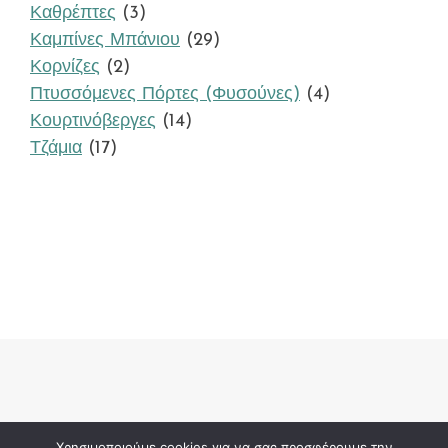
3
προϊόντα
Καθρέπτες
3
προϊόντα
29
Καμπίνες Μπάνιου
29
2
προϊόντα
Κορνίζες
2
προϊόντα
4
Πτυσσόμενες Πόρτες (Φυσούνες)
4
14
προϊόντα
Κουρτινόβεργες
14
17
προϊόντα
Τζάμια
17
προϊόντα
Χρησιμοποιούμε cookies για να σας προσφέρουμε την