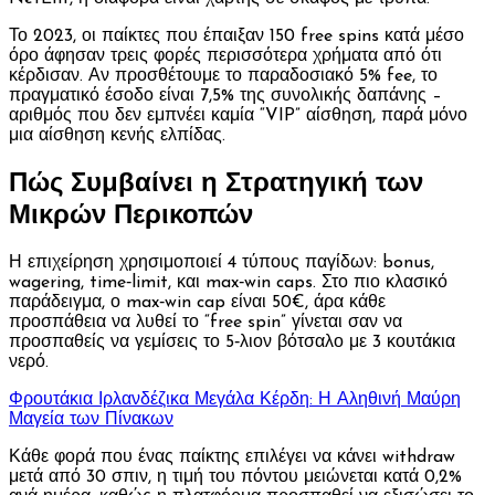
Το 2023, οι παίκτες που έπαιξαν 150 free spins κατά μέσο
όρο άφησαν τρεις φορές περισσότερα χρήματα από ότι
κέρδισαν. Αν προσθέτουμε το παραδοσιακό 5% fee, το
πραγματικό έσοδο είναι 7,5% της συνολικής δαπάνης –
αριθμός που δεν εμπνέει καμία “VIP” αίσθηση, παρά μόνο
μια αίσθηση κενής ελπίδας.
Πώς Συμβαίνει η Στρατηγική των
Μικρών Περικοπών
Η επιχείρηση χρησιμοποιεί 4 τύπους παγίδων: bonus,
wagering, time‑limit, και max‑win caps. Στο πιο κλασικό
παράδειγμα, ο max‑win cap είναι 50€, άρα κάθε
προσπάθεια να λυθεί το “free spin” γίνεται σαν να
προσπαθείς να γεμίσεις το 5‑λιον βότσαλο με 3 κουτάκια
νερό.
Φρουτάκια Ιρλανδέζικα Μεγάλα Κέρδη: Η Αληθινή Μαύρη
Μαγεία των Πίνακων
Κάθε φορά που ένας παίκτης επιλέγει να κάνει withdraw
μετά από 30 σπιν, η τιμή του πόντου μειώνεται κατά 0,2%