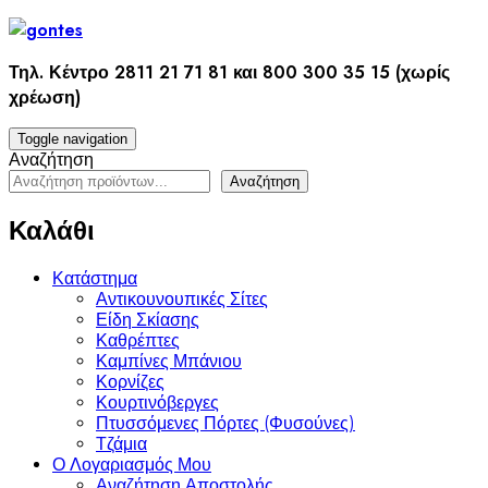
Skip
to
content
Τηλ. Κέντρο 2811 21 71 81 και 800 300 35 15 (χωρίς
χρέωση)
Toggle navigation
Αναζήτηση
Αναζήτηση
Καλάθι
Κατάστημα
Αντικουνουπικές Σίτες
Είδη Σκίασης
Καθρέπτες
Καμπίνες Μπάνιου
Κορνίζες
Κουρτινόβεργες
Πτυσσόμενες Πόρτες (Φυσούνες)
Τζάμια
Ο Λογαριασμός Μου
Αναζήτηση Αποστολής