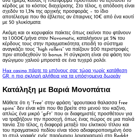
ανά ημέρα, καθώς η πλατφόρμα προσπαθεί να εξισώσει το
κέρδος με το κόστος διαχείρισης. Στο τέλος, η απόδοση είναι
σχεδόν το 1,3% της αρχικής προσφοράς – το ίδιο
αποτέλεσμα που θα έβλεπες αν έπαιρνες 10€ από ένα κουτί
με 50 γλυκίσματα.
Ακόμη και οι κορυφαίοι παίκτες όπως εκείνοι που φτάνουν
τα 1.000€/μήνα στον Novomatic, καταλήγουν με 5% του
κέρδους τους στην πραγματικότητα, επειδή το σύστημα
αναγκάζει τους “high rollers” να παίζουν 200 περιστροφές
πριν αποδεχθούν το bonus. Η σύγκριση είναι σα φάση του
αγώγιμου χαλιού μπροστά σε ένα τυχερό ρολόι.
Haz casino πάρτε το μπόνους σας τώρα χωρίς κατάθεση
GR: η πιο σκληρή αλήθεια για τα υπόσχομενα δωρεάν
Κατάληξη με Βαριά Μονοπάτια
Μάθετε ότι η “free” στην φράση “φρουτακια θαλασσα free
spins” δεν είναι κάτι που θα βρείτε στο μενού του καζίνο,
απλώς ένα μικρό “gift” που οι διαφημιστές προσθέτουν για
να τραβήξουν την προσοχή, όπως ένας πώρος σε μια παλιά
ταινία. Στο τέλος, η διαφορά μεταξύ του ελκτικού τίτλου και
του πραγματικού πεδίου είναι τόσο αδιαφοροποιημένη όσο
το στυλ γραφής ενός παρόμοιου λογαριασμού στο Reddit.