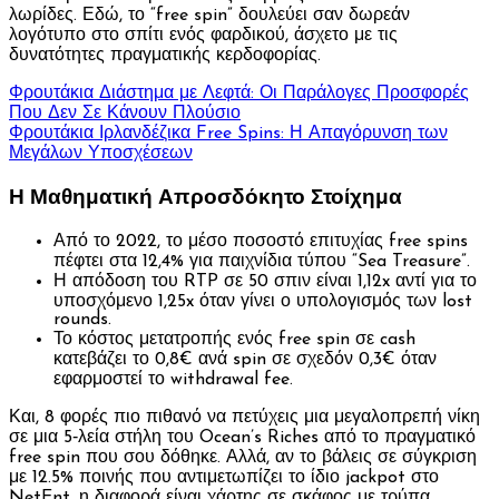
λωρίδες. Εδώ, το “free spin” δουλεύει σαν δωρεάν
λογότυπο στο σπίτι ενός φαρδικού, άσχετο με τις
δυνατότητες πραγματικής κερδοφορίας.
Φρουτάκια Διάστημα με Λεφτά: Οι Παράλογες Προσφορές
Που Δεν Σε Κάνουν Πλούσιο
Φρουτάκια Ιρλανδέζικα Free Spins: Η Απαγόρυνση των
Μεγάλων Υποσχέσεων
Η Μαθηματική Απροσδόκητο Στοίχημα
Από το 2022, το μέσο ποσοστό επιτυχίας free spins
πέφτει στα 12,4% για παιχνίδια τύπου “Sea Treasure”.
Η απόδοση του RTP σε 50 σπιν είναι 1,12x αντί για το
υποσχόμενο 1,25x όταν γίνει ο υπολογισμός των lost
rounds.
Το κόστος μετατροπής ενός free spin σε cash
κατεβάζει το 0,8€ ανά spin σε σχεδόν 0,3€ όταν
εφαρμοστεί το withdrawal fee.
Και, 8 φορές πιο πιθανό να πετύχεις μια μεγαλοπρεπή νίκη
σε μια 5‑λεία στήλη του Ocean’s Riches από το πραγματικό
free spin που σου δόθηκε. Αλλά, αν το βάλεις σε σύγκριση
με 12.5% ποινής που αντιμετωπίζει το ίδιο jackpot στο
NetEnt, η διαφορά είναι χάρτης σε σκάφος με τρύπα.