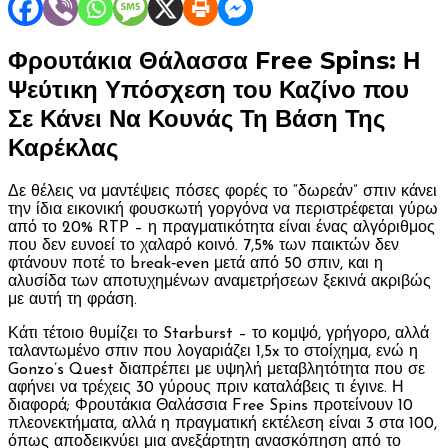
Φρουτάκια Θάλασσα Free Spins: Η
Ψεύτικη Υπόσχεση του Καζίνο που
Σε Κάνει Να Κουνάς Τη Βάση Της
Καρέκλας
Δε θέλεις να μαντέψεις πόσες φορές το “δωρεάν” σπιν κάνει
την ίδια εικονική φουσκωτή γοργόνα να περιστρέφεται γύρω
από το 20% RTP – η πραγματικότητα είναι ένας αλγόριθμος
που δεν ευνοεί το χαλαρό κοινό. 7,5% των παικτών δεν
φτάνουν ποτέ το break‑even μετά από 50 σπιν, και η
αλυσίδα των αποτυχημένων αναμετρήσεων ξεκινά ακριβώς
με αυτή τη φράση.
Κάτι τέτοιο θυμίζει το Starburst – το κομψό, γρήγορο, αλλά
ταλαντωμένο σπιν που λογαριάζει 1,5x το στοίχημα, ενώ η
Gonzo’s Quest διαπρέπει με υψηλή μεταβλητότητα που σε
αφήνει να τρέχεις 30 γύρους πριν καταλάβεις τι έγινε. Η
διαφορά; Φρουτάκια Θαλάσσια Free Spins προτείνουν 10
πλεονεκτήματα, αλλά η πραγματική εκτέλεση είναι 3 στα 100,
όπως αποδεικνύει μια ανεξάρτητη ανασκόπηση από το