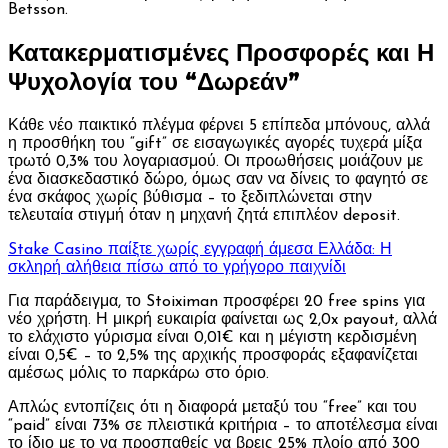
Betsson.
Κατακερματισμένες Προσφορές και Η
Ψυχολογία του “Δωρεάν”
Κάθε νέο παικτικό πλέγμα φέρνει 5 επίπεδα μπόνους, αλλά
η προσθήκη του “gift” σε εισαγωγικές αγορές τυχερά μίξα
τρωτό 0,3% του λογαριασμού. Οι προωθήσεις μοιάζουν με
ένα διασκεδαστικό δώρο, όμως σαν να δίνεις το φαγητό σε
ένα σκάφος χωρίς βύθισμα – το ξεδιπλώνεται στην
τελευταία στιγμή όταν η μηχανή ζητά επιπλέον deposit.
Stake Casino παίξτε χωρίς εγγραφή άμεσα Ελλάδα: Η
σκληρή αλήθεια πίσω από το γρήγορο παιχνίδι
Για παράδειγμα, το Stoiximan προσφέρει 20 free spins για
νέο χρήστη. Η μικρή ευκαιρία φαίνεται ως 2,0x payout, αλλά
το ελάχιστο γύρισμα είναι 0,01€ και η μέγιστη κερδισμένη
είναι 0,5€ – το 2,5% της αρχικής προσφοράς εξαφανίζεται
αμέσως μόλις το παρκάρω στο όριο.
Απλώς εντοπίζεις ότι η διαφορά μεταξύ του “free” και του
“paid” είναι 73% σε πλειστικά κριτήρια – το αποτέλεσμα είναι
το ίδιο με το να προσπαθείς να βρεις 25% πλοίο από 300