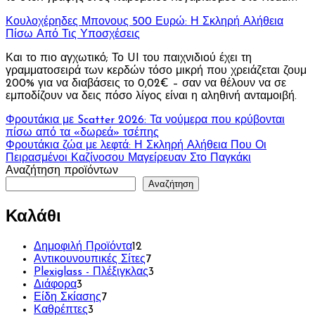
Κουλοχέρηδες Μπονους 500 Ευρώ: Η Σκληρή Αλήθεια
Πίσω Από Τις Υποσχέσεις
Και το πιο αγχωτικό; Το UI του παιχνιδιού έχει τη
γραμματοσειρά των κερδών τόσο μικρή που χρειάζεται ζουμ
200% για να διαβάσεις το 0,02€ – σαν να θέλουν να σε
εμποδίζουν να δεις πόσο λίγος είναι η αληθινή ανταμοιβή.
Πλοήγηση
Φρουτάκια με Scatter 2026: Τα νούμερα που κρύβονται
πίσω από τα «δωρεά» τσέπης
άρθρων
Φρουτάκια ζώα με λεφτά: Η Σκληρή Αλήθεια Που Οι
Πειρασμένοι Καζίνοσου Μαγείρευαν Στο Παγκάκι
Αναζήτηση προϊόντων
Αναζήτηση
Καλάθι
12
Δημοφιλή Προϊόντα
12
προϊόντα
7
Αντικουνουπικές Σίτες
7
προϊόντα
3
Plexiglass - Πλέξιγκλας
3
3
προϊόντα
Διάφορα
3
προϊόντα
7
Είδη Σκίασης
7
3
προϊόντα
Καθρέπτες
3