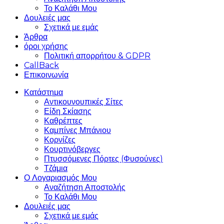
Το Καλάθι Μου
Δουλειές μας
Σχετικά με εμάς
Άρθρα
όροι χρήσης
Πολιτική απορρήτου & GDPR
CallBack
Επικοινωνία
Κατάστημα
Αντικουνουπικές Σίτες
Είδη Σκίασης
Καθρέπτες
Καμπίνες Μπάνιου
Κορνίζες
Κουρτινόβεργες
Πτυσσόμενες Πόρτες (Φυσούνες)
Τζάμια
Ο Λογαριασμός Μου
Αναζήτηση Αποστολής
Το Καλάθι Μου
Δουλειές μας
Σχετικά με εμάς