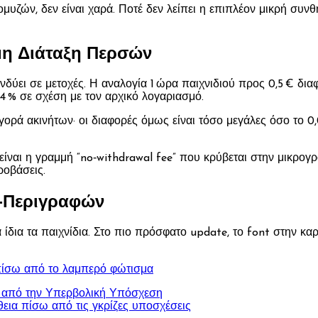
τομυζών, δεν είναι χαρά. Ποτέ δεν λείπει η επιπλέον μικρή συν
μη Διάταξη Περσών
νδύει σε μετοχές. Η αναλογία 1 ώρα παιχνιδιού προς 0,5 € δια
,04 % σε σχέση με τον αρχικό λογαριασμό.
ρά ακινήτων· οι διαφορές όμως είναι τόσο μεγάλες όσο το 0,
είναι η γραμμή “no‑withdrawal fee” που κρύβεται στην μικρογ
ροβάσεις.
ο‑Περιγραφών
ίδια τα παιχνίδια. Στο πιο πρόσφατο update, το font στην κα
 πίσω από το λαμπερό φώτισμα
 από την Υπερβολική Υπόσχεση
εια πίσω από τις γκρίζες υποσχέσεις