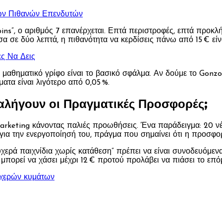
ων Πιθανών Επενδυτών
ns”, ο αριθμός 7 επανέρχεται. Επτά περιστροφές, επτά προκλήσ
α σε δύο λεπτά, η πιθανότητα να κερδίσεις πάνω από 15 € είνα
ς Να Δεις
α μαθηματικό γρίφο είναι το βασικό σφάλμα. Αν δούμε το Gonzo
ματα είναι λιγότερο από 0,05 %.
αλήγουν οι Πραγματικές Προσφορές;
arketing κάνοντας παλιές προωθήσεις. Ένα παράδειγμα: 20 νέο
€ για την ενεργοποίησή του, πράγμα που σημαίνει ότι η προσφο
χερά παιχνίδια χωρίς κατάθεση” πρέπει να είναι συνοδευόμενα
μπορεί να χάσει μέχρι 12 € προτού προλάβει να πιάσει το επόμ
υχερών κυμάτων