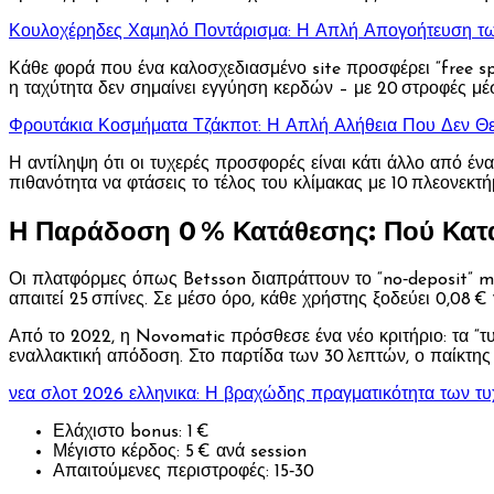
Κουλοχέρηδες Χαμηλό Ποντάρισμα: Η Απλή Απογοήτευση τ
Κάθε φορά που ένα καλοσχεδιασμένο site προσφέρει “free spi
η ταχύτητα δεν σημαίνει εγγύηση κερδών – με 20 στροφές μέσ
Φρουτάκια Κοσμήματα Τζάκποτ: Η Απλή Αλήθεια Που Δεν Θε
Η αντίληψη ότι οι τυχερές προσφορές είναι κάτι άλλο από έν
πιθανότητα να φτάσεις το τέλος του κλίμακας με 10 πλεονεκτή
Η Παράδοση 0 % Κατάθεσης: Πού Κατ
Οι πλατφόρμες όπως Betsson διαπράττουν το “no‑deposit” m
απαιτεί 25 σπίνες. Σε μέσο όρο, κάθε χρήστης ξοδεύει 0,08 
Από το 2022, η Novomatic πρόσθεσε ένα νέο κριτήριο: τα “τυ
εναλλακτική απόδοση. Στο παρτίδα των 30 λεπτών, ο παίκτης 
νεα σλοτ 2026 ελληνικα: Η βραχώδης πραγματικότητα των τ
Ελάχιστο bonus: 1 €
Μέγιστο κέρδος: 5 € ανά session
Απαιτούμενες περιστροφές: 15‑30