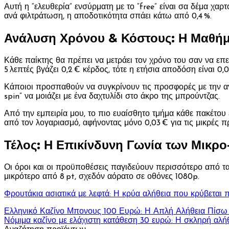
Αυτή η “ελευθερία” ενσύρματη με το “free” είναι σα δέμα χαρ
ανά φιλτράτωση, η αποδοτικότητα σπάει κάτω από 0,4 %.
Ανάλυση Χρόνου & Κόστους: Η Μαθή
Κάθε παίκτης θα πρέπει να μετράει τον χρόνο του σαν να επε
5 λεπτές βγάζει 0,2 € κέρδος, τότε η ετήσια αποδόση είναι 0
Κάποιοι προσπαθούν να συγκρίνουν τις προσφορές με την αγο
spin” να μοιάζει με ένα δαχτυλίδι στο άκρο της μπρούντζας.
Από την εμπειρία μου, το πιο ευαίσθητο τμήμα κάθε πακέτου 
από τον λογαριασμό, αφήνοντας μόνο 0,03 € για τις μικρές π
Τέλος: Η Επικίνδυνη Γωνία των Μικρ
Οι όροι και οι προϋποθέσεις παγιδεύουν περισσότερο από τα 
μικρότερο από 8 pt, σχεδόν αόρατο σε οθόνες 1080p.
Φρουτάκια ασιατικά με λεφτά: Η κρύα αλήθεια που κρύβεται
Πλοήγηση
Ελληνικό Καζίνο Μπονους 100 Ευρώ: Η Απλή Αλήθεια Πίσω
Νόμιμα καζίνο με ελάχιστη κατάθεση 30 ευρώ: Η σκληρή αλήθ
άρθρων