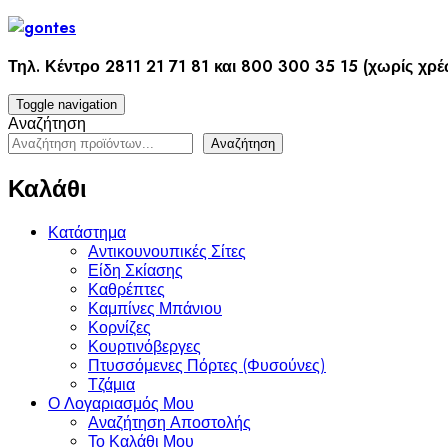
Skip
to
content
Τηλ. Κέντρο 2811 21 71 81 και 800 300 35 15 (χωρίς χρ
Toggle navigation
Αναζήτηση
Αναζήτηση
Καλάθι
Κατάστημα
Αντικουνουπικές Σίτες
Είδη Σκίασης
Καθρέπτες
Καμπίνες Μπάνιου
Κορνίζες
Κουρτινόβεργες
Πτυσσόμενες Πόρτες (Φυσούνες)
Τζάμια
Ο Λογαριασμός Μου
Αναζήτηση Αποστολής
Το Καλάθι Μου