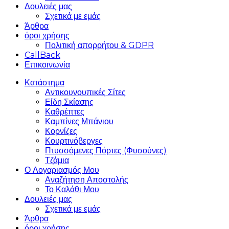
Δουλειές μας
Σχετικά με εμάς
Άρθρα
όροι χρήσης
Πολιτική απορρήτου & GDPR
CallBack
Επικοινωνία
Κατάστημα
Αντικουνουπικές Σίτες
Είδη Σκίασης
Καθρέπτες
Καμπίνες Μπάνιου
Κορνίζες
Κουρτινόβεργες
Πτυσσόμενες Πόρτες (Φυσούνες)
Τζάμια
Ο Λογαριασμός Μου
Αναζήτηση Αποστολής
Το Καλάθι Μου
Δουλειές μας
Σχετικά με εμάς
Άρθρα
όροι χρήσης