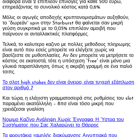
διαφορά είναι 2 επιπλέον επιλογές για κάθε 500 ευρώ,
επηρεάζοντας το συνολικό κόστος κατά 0,6%.
Μόλις οι αγωγές αποδοχής κρυπτονομισμάτων αυξηθούν,
το “δωρεάν” spin στην Starburst θα φαίνεται σαν μικρή
γεύση συγκριτικά με το 0,05% επιπλέον αμοιβή που
παίρνουν οι ανταλλακτικές πλατφόρμες.
Τελικά, το καλυτερο καζινο με πολλες μεθοδους πληρωμης
είναι αυτό που εσείς μπορείτε να ελέγξετε χωρίς να
βασίζεστε σε μυθοπλασίες. Αν δεν μπορείτε να μετρήσετε το
κόστος σε εκατοστά, τότε η υπόσχεση “free” είναι μόνο μια
γλυκιά παραπλάνηση, όπως η ακριβή γραμμή σε ένα παλιό
τσιπς.
Το σλοτ high stakes δεν είναι όνειρο, είναι τυχερή εξάπλωση
στον αριθμό 7
Και τώρα, η ελάχιστη γραμματοσειρά στις ρυθμίσεις του slot
παραμένει ακατάλληλη – 8πσ είναι τόσο μικρή που
χρειάζεσαι γυαλίση.
Νομιμο Καζίνο Ανάληψη Χωρίς Έγγραφα: Η Ύστρα του
Συστήματος που Σας Χαλαρώνει το Θάρρος
Πλοήγηση
Τα φρουτάκια χαμηλής διακύμανσης Αιγυπτιακά που