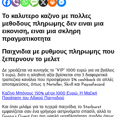
Το καλυτερο καζινο με πολλες
μεθοδους πληρωμης δεν ειναι μια
εικονιση, ειναι μια σκληρη
πραγματικοτητα
Παιχνιδια με ρυθμους πληρωμης που
ξεπερνουν το μελετ
Δε χρειάζεται να κυνηγάς το “VIP” 1000 ευρώ για να βγάλεις
5 ευρώ, διότι η αληθινή αξία βρίσκεται στα 3 διαφορετικά
τραπεζικα κανάλια που προσφέρουν 2% cashback σε απλές
αποταμιεύσεις, όπως η Neteller, Skrill και Paysafecard.
Καζίνο Μπόνους 150% μέχρι 1000 Ευρώ: Η Μαζική
Παράταση του Αδικού Παιχνιδιού
Και όταν μιλάμε για τα τυχερά παιχνίδια, το Starburst
εμφανίζεται σαν ένα γρήγορο αστρινόμετο σπασίλ, αλλά το
Gonzo’s Quest έχει πιο υψηλή μεταβλητότητα, σχεδόν όπως