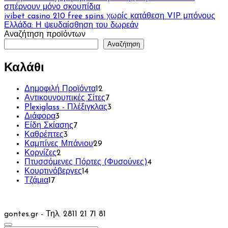
σπέρνουν μόνο σκουπίδια
άρθρων
ivibet casino 210 free spins χωρίς κατάθεση VIP μπόνους
Ελλάδα: Η ψευδαίσθηση του δωρεάν
Αναζήτηση προϊόντων
Αναζήτηση
Καλάθι
12
Δημοφιλή Προϊόντα
12
προϊόντα
7
Αντικουνουπικές Σίτες
7
προϊόντα
3
Plexiglass - Πλέξιγκλας
3
3
προϊόντα
Διάφορα
3
προϊόντα
7
Είδη Σκίασης
7
3
προϊόντα
Καθρέπτες
3
προϊόντα
29
Καμπίνες Μπάνιου
29
2
προϊόντα
Κορνίζες
2
προϊόντα
4
Πτυσσόμενες Πόρτες (Φυσούνες)
4
14
προϊόντα
Κουρτινόβεργες
14
17
προϊόντα
Τζάμια
17
προϊόντα
gontes.gr - Τηλ. 2811 21 71 81