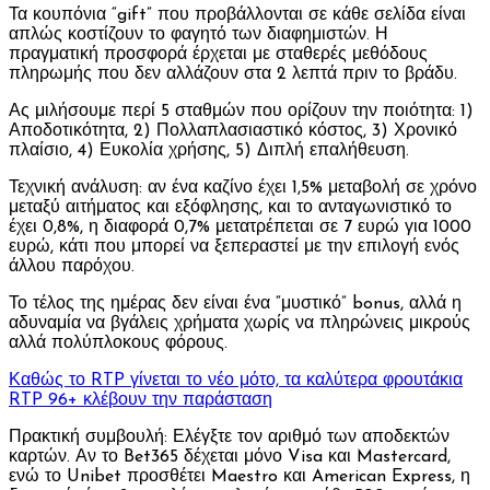
Τα κουπόνια “gift” που προβάλλονται σε κάθε σελίδα είναι
απλώς κοστίζουν το φαγητό των διαφημιστών. Η
πραγματική προσφορά έρχεται με σταθερές μεθόδους
πληρωμής που δεν αλλάζουν στα 2 λεπτά πριν το βράδυ.
Ας μιλήσουμε περί 5 σταθμών που ορίζουν την ποιότητα: 1)
Αποδοτικότητα, 2) Πολλαπλασιαστικό κόστος, 3) Χρονικό
πλαίσιο, 4) Ευκολία χρήσης, 5) Διπλή επαλήθευση.
Τεχνική ανάλυση: αν ένα καζίνο έχει 1,5% μεταβολή σε χρόνο
μεταξύ αιτήματος και εξόφλησης, και το ανταγωνιστικό το
έχει 0,8%, η διαφορά 0,7% μετατρέπεται σε 7 ευρώ για 1000
ευρώ, κάτι που μπορεί να ξεπεραστεί με την επιλογή ενός
άλλου παρόχου.
Το τέλος της ημέρας δεν είναι ένα “μυστικό” bonus, αλλά η
αδυναμία να βγάλεις χρήματα χωρίς να πληρώνεις μικρούς
αλλά πολύπλοκους φόρους.
Καθώς το RTP γίνεται το νέο μότο, τα καλύτερα φρουτάκια
RTP 96+ κλέβουν την παράσταση
Πρακτική συμβουλή: Ελέγξτε τον αριθμό των αποδεκτών
καρτών. Αν το Bet365 δέχεται μόνο Visa και Mastercard,
ενώ το Unibet προσθέτει Maestro και American Express, η