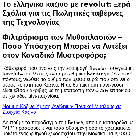
Το ελληνικο καζινο με revolut: Ξερά
Σχόλια για τις Πωλητικές ταβέρνες
της Τεχνολογίας
Φιλτράρισμα των Μυθοπλασιών –
Πόσο Υπόσχεση Μπορεί να Αντέξει
στον Καναδικό Μυστροφόρο;
Κάθε φορά που ανοίγεις την εφαρμογή Revolor—συγγνώμη,
Revolut—και βλέπεις ένα προωθητικό banner για “δωρεάν”
πόντους, νιώθεις το ρυθμό των 3,000 ευρώ που φταίνει ο
μέσος χρήστη του Καζίνο; Η αριθμητική αυτή ανίχνευση
είναι εξίσου ακριβής με τη μετατροπή των 0.75% επιτοκίου
σε χιλιάδες μίνι-παιχνίδια.
Νομιμο Καζίνο Άμεση Ανάληψη: Ποντικοί Μυαλούς σε
Στοιχεία Καζίνο
Ας πούμε το παράδειγμα του Bet365, όπου η κατσαρόλα με
“VIP” προσφορές είναι τόσο φθαρμένη όσο το χρωματιστό
μοκέτο ενός φθηνού ξενοδοχείου στην Μονακό. Τα 2,500 €