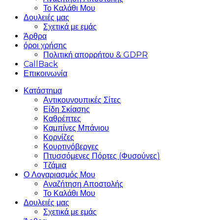
Το Καλάθι Μου
Δουλειές μας
Σχετικά με εμάς
Άρθρα
όροι χρήσης
Πολιτική απορρήτου & GDPR
CallBack
Επικοινωνία
Κατάστημα
Αντικουνουπικές Σίτες
Είδη Σκίασης
Καθρέπτες
Καμπίνες Μπάνιου
Κορνίζες
Κουρτινόβεργες
Πτυσσόμενες Πόρτες (Φυσούνες)
Τζάμια
Ο Λογαριασμός Μου
Αναζήτηση Αποστολής
Το Καλάθι Μου
Δουλειές μας
Σχετικά με εμάς