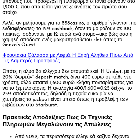
μπόνους που προσφέρει η πλατφόρμα σπάνια φτάνουν στο
1,200 € που απαιτείται για να ξεκινήσεις τον πρώτο σου
στοίχο.
Αλλά, αν μιλήσουμε για το 888casino, οι αριθμοί γίνονται πιο
ενδιαφέροντες: το 12% cashback, όταν το μοιράζουν σε 100
παίκτες, ισοδυναμεί με 12 ευρώ ανά άτομο—ακριβώς όσο η
χαμηλή απόδοση ενός μακρυπρόσθετου slot όπως το
Gonzo’s Quest.
Φρουτάκια Θάλασσα με Λεφτά: Η Ξηρή Αλήθεια Πίσω Από
Τις Λαμπερές Προσφορές
Οπότε, η αλυσίδα ελέγχου δεν σταματά εκεί. Η Unibet, με το
20% “δωρεάν” deposit match, δίνει 400 ευρώ σε κάθε νέο
χρήστη, αλλά απαιτεί 1,600 ευρώ κλήση πονταρίσματος για
να το ξεμπλοκάρεις. Η αναλογία 400/1,600=0.25 δείχνει το
25% αποδοτικότητας, δηλαδή η τυχαία ευκαιρία να
χτυπήσεις το jackpot είναι μπετό όπως η πρόβλεψη των
εκβάσεων στο Starburst.
Πρακτικές Αποδείξεις: Πως Οι Τεχνικές
Πληρωμών Μεγαλώνουν τις Απώλειες
Από 2022, τα περισσότερα ελληνικά καζίνο δέχονται