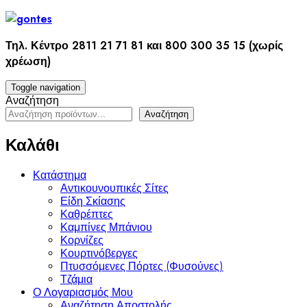
Skip
to
content
Τηλ. Κέντρο 2811 21 71 81 και 800 300 35 15 (χωρίς
χρέωση)
Toggle navigation
Αναζήτηση
Αναζήτηση
Καλάθι
Κατάστημα
Αντικουνουπικές Σίτες
Είδη Σκίασης
Καθρέπτες
Καμπίνες Μπάνιου
Κορνίζες
Κουρτινόβεργες
Πτυσσόμενες Πόρτες (Φυσούνες)
Τζάμια
Ο Λογαριασμός Μου
Αναζήτηση Αποστολής