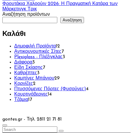
άρθρων
Φρουτάκια Χαλοούιν 2026: Η Πραγματική Κατάρα των
Μάρκετινγκ Τρικ
Αναζήτηση προϊόντων
Αναζήτηση
Καλάθι
12
Δημοφιλή Προϊόντα
12
προϊόντα
7
Αντικουνουπικές Σίτες
7
προϊόντα
3
Plexiglass - Πλέξιγκλας
3
3
προϊόντα
Διάφορα
3
προϊόντα
7
Είδη Σκίασης
7
3
προϊόντα
Καθρέπτες
3
προϊόντα
29
Καμπίνες Μπάνιου
29
2
προϊόντα
Κορνίζες
2
προϊόντα
4
Πτυσσόμενες Πόρτες (Φυσούνες)
4
14
προϊόντα
Κουρτινόβεργες
14
17
προϊόντα
Τζάμια
17
προϊόντα
gontes.gr - Τηλ. 2811 21 71 81