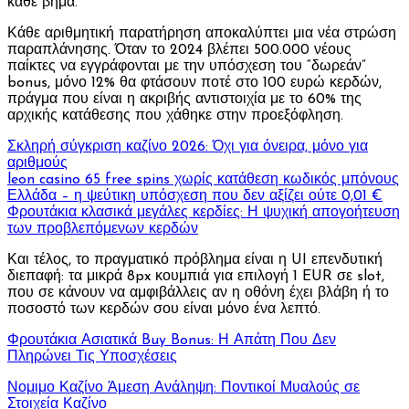
κάθε βήμα.
Κάθε αριθμητική παρατήρηση αποκαλύπτει μια νέα στρώση
παραπλάνησης. Όταν το 2024 βλέπει 500.000 νέους
παίκτες να εγγράφονται με την υπόσχεση του “δωρεάν”
bonus, μόνο 12% θα φτάσουν ποτέ στο 100 ευρώ κερδών,
πράγμα που είναι η ακριβής αντιστοιχία με το 60% της
αρχικής κατάθεσης που χάθηκε στην προεξόφληση.
Σκληρή σύγκριση καζίνο 2026: Όχι για όνειρα, μόνο για
αριθμούς
leon casino 65 free spins χωρίς κατάθεση κωδικός μπόνους
Ελλάδα – η ψεύτικη υπόσχεση που δεν αξίζει ούτε 0,01 €
Φρουτάκια κλασικά μεγάλες κερδίες: Η ψυχική απογοήτευση
των προβλεπόμενων κερδών
Και τέλος, το πραγματικό πρόβλημα είναι η UI επενδυτική
διεπαφή: τα μικρά 8px κουμπιά για επιλογή 1 EUR σε slot,
που σε κάνουν να αμφιβάλλεις αν η οθόνη έχει βλάβη ή το
ποσοστό των κερδών σου είναι μόνο ένα λεπτό.
Φρουτάκια Ασιατικά Buy Bonus: Η Απάτη Που Δεν
Πληρώνει Τις Υποσχέσεις
Πλοήγηση
Νομιμο Καζίνο Άμεση Ανάληψη: Ποντικοί Μυαλούς σε
Στοιχεία Καζίνο