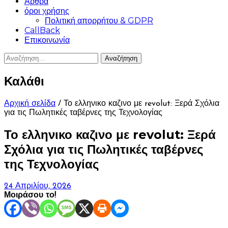
Άρθρα
όροι χρήσης
Πολιτική απορρήτου & GDPR
CallBack
Επικοινωνία
Αναζήτηση
για:
Καλάθι
Αρχική σελίδα
/ Το ελληνικο καζινο με revolut: Ξερά Σχόλια
για τις Πωλητικές ταβέρνες της Τεχνολογίας
Το ελληνικο καζινο με revolut: Ξερά
Σχόλια για τις Πωλητικές ταβέρνες
της Τεχνολογίας
24 Απριλίου, 2026
Μοιράσου το!