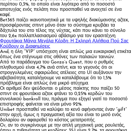
περίπου 0,3%, το οποίο είναι λιγότερο από το ποσοστό
αποτυχίας ενός πελάτη που προσπαθεί να ανοιχτεί σε ένα
καφέ.
Bet365 παίζει ικανοποιητικά με τα υψηλής διακύμανσης αζτεκ,
προσφέροντας σπιντ μόνο όταν το σύστημα κρυβάει τα
δάχτυλα του στο τέλος της νύχτας, κάτι που κάνει το σύνολο
του 2,6x πολλαπλασιασμού αβάσιμο για τον ερασιτέχνη.
Φρουτάκια Μάγια Μεγάλα Κέρδη: Η Σκληρή Αλήθεια Πού Σας
Κρύβουν οι Διαφημίσεις
And, η όλη “VIP” υπόσχεση είναι απλώς μια ευκαιριακή ετικέτα
όπως ένα στέγνωμα στις οθόνες των παλαιών ταινιών.
Από το παράδειγμα του Gonzo’s Quest, που ο ρυθμός
πληθυσμού είναι 4,7% ανά σπίντ, και το γεγονός ότι οι
στρογγυλεμένες σφαιρώδεις ατέλειες στο UI αυξάνουν την
αβεβαιότητα, καταλήγουμε να καταλάβουμε ότι το 1,5%
πρόβλημα είναι απλώς ένα μικρό ατύχημα.
Οι αριθμοί δεν ψεύδονται: ο μέσος παίκτης που παίζει 50
σπιντ σε φρουτάκια αζτεκ φτάνει το 0,25% κερδών του
συνολικού bankroll του, πράγμα που εξηγεί γιατί το ποσοστό
επιστροφής φαίνεται να είναι μόνο 92%.
Unibet προσπαθεί να καλύψει το κενό αφήνοντας έναν “gift”
στην αρχή, όμως η πραγματική αξία του είναι το μισό ενός
δολαρίου αν αφαιρεθεί το κόστος μετατροπής.
Or, αν το συγκρίνουμε με την απλή μηχανική μιας ρουλετάς,
όπου η πιθανότητα να κερδίσεις 35:1 είναι 2,7%, τα φρουτάκια