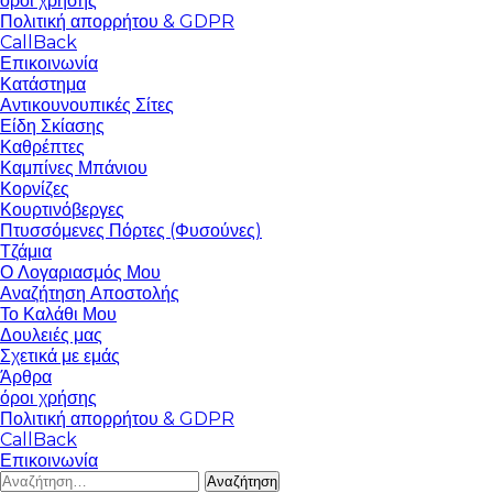
όροι χρήσης
Πολιτική απορρήτου & GDPR
CallBack
Επικοινωνία
Κατάστημα
Αντικουνουπικές Σίτες
Είδη Σκίασης
Καθρέπτες
Καμπίνες Μπάνιου
Κορνίζες
Κουρτινόβεργες
Πτυσσόμενες Πόρτες (Φυσούνες)
Τζάμια
Ο Λογαριασμός Μου
Αναζήτηση Αποστολής
Το Καλάθι Μου
Δουλειές μας
Σχετικά με εμάς
Άρθρα
όροι χρήσης
Πολιτική απορρήτου & GDPR
CallBack
Επικοινωνία
Αναζήτηση