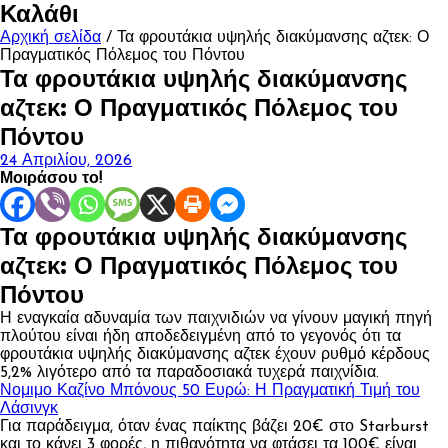
για:
Καλάθι
Αρχική σελίδα
/ Τα φρουτάκια υψηλής διακύμανσης αζτεκ: Ο
Πραγματικός Πόλεμος του Πόντου
Τα φρουτάκια υψηλής διακύμανσης
αζτεκ: Ο Πραγματικός Πόλεμος του
Πόντου
24 Απριλίου, 2026
Μοιράσου το!
Τα φρουτάκια υψηλής διακύμανσης
αζτεκ: Ο Πραγματικός Πόλεμος του
Πόντου
Η εναγκαία αδυναμία των παιχνιδιών να γίνουν μαγική πηγή
πλούτου είναι ήδη αποδεδειγμένη από το γεγονός ότι τα
φρουτάκια υψηλής διακύμανσης αζτεκ έχουν ρυθμό κέρδους
5,2% λιγότερο από τα παραδοσιακά τυχερά παιχνίδια.
Νομιμο Καζίνο Μπόνους 50 Ευρώ: Η Πραγματική Τιμή του
Λάσινγκ
Για παράδειγμα, όταν ένας παίκτης βάζει 20€ στο Starburst
και το κάνει 3 φορές, η πιθανότητα να φτάσει τα 100€ είναι