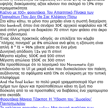
υψηλής διακύμανσης αζτεκ κάνουν πιο σκληρό το 1,9% στην
πραγματικότητα.
Καζινο με 100+ φρουτάκια: Τον Απαιτητικό Πίνακα των
Πραγμάτων Που Δεν Θα Σας Κλέψουν Πίσω
Στο κάτω κάτω, το μόνο που μετράει είναι η σωστή διαχείριση
του bankroll, όπου ένα σενάριο 30€ αρχικού κεφαλαίου και 1€
ανά σπίντ μπορεί να διαρκέσει 70 σπιντ πριν φτάσει στο άκρο
του μηδενισμού.
Ένας άλλος πρακτικός οδηγός: αν επιλέξετε τον κόμβο
“πλήρης πονηριά” με 8% απώλεια ανά φέτα, η εξίσωση είναι
απλή: 8 * 12 = 96% χάνετε μέσα σε ένα μήνα.
Δυνητική απόδοση: 1,2x για 15 σπιντ
Μέγιστο κέρδος: 500€ ανά 200 σπιντ
Μέγιστη απώλεια: 250€ σε 300 σπιντ
Θα προσθέσουμε ότι το λογισμικό του Novomatic έχει
επιδεινώσει το UI με μικρά κλικ που δυσκολεύουν τον παίκτη,
αυξάνοντας τα σφάλματα κατά 13% σε σύγκριση με την τυπική
πλατφόρμα.
And the final kicker: το πολύ μικρό γραμματοσειρά 10pt στο
τμήμα των όρων και προϋποθέσεων κάνει τη ζωή πιο
δύσκολη από το να προσπαθείς να διαβάσεις ένα χαρτομυρτιο
στο σκοτάδι.
Πλοήγηση
Φρουτάκια Μαγεια Τζακποτ: Η Ύβριση του “Δωρείου”
Παντοπωλείου
άρθρων