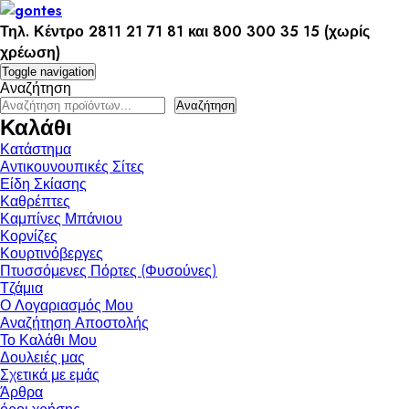
Skip
to
Τηλ. Κέντρο 2811 21 71 81 και 800 300 35 15 (χωρίς
content
χρέωση)
Toggle navigation
Αναζήτηση
Αναζήτηση
Καλάθι
Κατάστημα
Αντικουνουπικές Σίτες
Είδη Σκίασης
Καθρέπτες
Καμπίνες Μπάνιου
Κορνίζες
Κουρτινόβεργες
Πτυσσόμενες Πόρτες (Φυσούνες)
Τζάμια
Ο Λογαριασμός Μου
Αναζήτηση Αποστολής
Το Καλάθι Μου
Δουλειές μας
Σχετικά με εμάς
Άρθρα