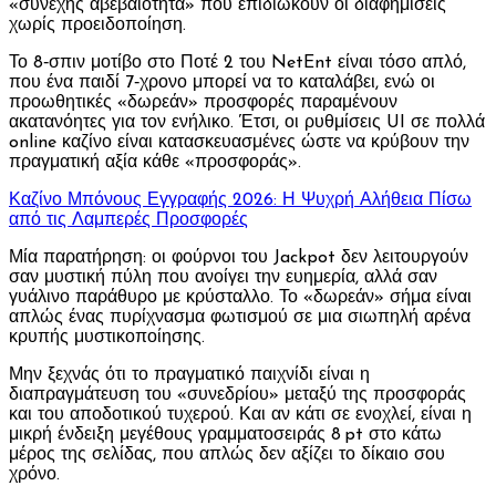
«συνεχής αβεβαιότητα» που επιδιώκουν οι διαφημίσεις
χωρίς προειδοποίηση.
Το 8‑σπιν μοτίβο στο Ποτέ 2 του NetEnt είναι τόσο απλό,
που ένα παιδί 7‑χρονο μπορεί να το καταλάβει, ενώ οι
προωθητικές «δωρεάν» προσφορές παραμένουν
ακατανόητες για τον ενήλικο. Έτσι, οι ρυθμίσεις UI σε πολλά
online καζίνο είναι κατασκευασμένες ώστε να κρύβουν την
πραγματική αξία κάθε «προσφοράς».
Καζίνο Μπόνους Εγγραφής 2026: Η Ψυχρή Αλήθεια Πίσω
από τις Λαμπερές Προσφορές
Μία παρατήρηση: οι φούρνοι του Jackpot δεν λειτουργούν
σαν μυστική πύλη που ανοίγει την ευημερία, αλλά σαν
γυάλινο παράθυρο με κρύσταλλο. Το «δωρεάν» σήμα είναι
απλώς ένας πυρίχνασμα φωτισμού σε μια σιωπηλή αρένα
κρυπής μυστικοποίησης.
Μην ξεχνάς ότι το πραγματικό παιχνίδι είναι η
διαπραγμάτευση του «συνεδρίου» μεταξύ της προσφοράς
και του αποδοτικού τυχερού. Και αν κάτι σε ενοχλεί, είναι η
μικρή ένδειξη μεγέθους γραμματοσειράς 8 pt στο κάτω
μέρος της σελίδας, που απλώς δεν αξίζει το δίκαιο σου
χρόνο.