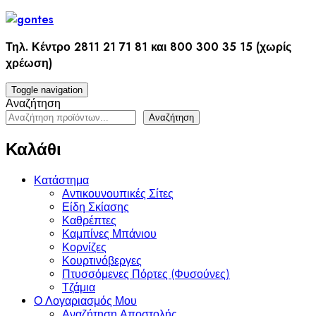
Skip
to
content
Τηλ. Κέντρο 2811 21 71 81 και 800 300 35 15 (χωρίς
χρέωση)
Toggle navigation
Αναζήτηση
Αναζήτηση
Καλάθι
Κατάστημα
Αντικουνουπικές Σίτες
Είδη Σκίασης
Καθρέπτες
Καμπίνες Μπάνιου
Κορνίζες
Κουρτινόβεργες
Πτυσσόμενες Πόρτες (Φυσούνες)
Τζάμια
Ο Λογαριασμός Μου
Αναζήτηση Αποστολής