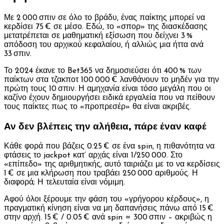
Με 2 000 σπιν σε όλο το βράδυ, ένας παίκτης μπορεί να
κερδίσει 75 € σε μέσο. Εδώ, το «σπορ» της διασκέδασης
μετατρέπεται σε μαθηματική εξίσωση που δείχνει 3 %
απόδοση του αρχικού κεφαλαίου, ή αλλιώς μια ήττα ανά
33 σπιν.
Το 2024 έκανε το Bet365 να δημοσιεύσει ότι 400 % των
παίκτων στα τζακποτ 100 000 € λανθάνουν το μηδέν για την
πρώτη τους 10 σπιν. Η αμηχανία είναι τόσο μεγάλη που οι
καζίνο έχουν δημιουργήσει ειδικά εργαλεία που να πείθουν
τους παίκτες πως το «προπρεσέρ» θα είναι ακριβές.
Αν δεν βλέπεις την αλήθεια, πάρε έναν καφέ
Κάθε φορά που βάζεις 0.25 € σε ένα spin, η πιθανότητα να
φτάσεις το jackpot κατ’ αρχάς είναι 1/250 000. Στο
«επίπεδο» της αριθμητικής, αυτό ταιριάζει με το να κερδίσεις
1 € σε μια κλήρωση που τραβάει 250 000 αριθμούς. Η
διαφορά; Η τελευταία είναι νόμιμη.
Αφού όλοι ξέρουμε την φάση του «γρήγορου κέρδους», η
πραγματική κίνηση είναι να μη δαπανήσεις πάνω από 15 €
στην αρχή. 15 € / 0.05 € ανά spin = 300 σπιν – ακριβώς η