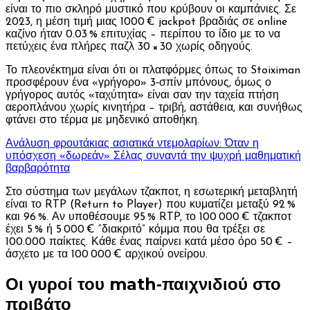
είναι το πιο σκληρό μυστικό που κρύβουν οι καμπάνιες. Σε
2023, η μέση τιμή μιας 1000 € jackpot βραδιάς σε online
καζίνο ήταν 0.03 % επιτυχίας – περίπου το ίδιο με το να
πετύχεις ένα πλήρες παζλ 30 × 30 χωρίς οδηγούς.
Το πλεονέκτημα είναι ότι οι πλατφόρμες όπως το Stoiximan
προσφέρουν ένα «γρήγορο» 3‑σπίν μπόνους, όμως ο
γρήγορος αυτός «ταχύτητα» είναι σαν την ταχεία πτήση
αεροπλάνου χωρίς κινητήρα – τριβή, αστάθεια, και συνήθως
φτάνει στο τέρμα με μηδενικό αποθήκη.
Ανάλυση φρουτάκιας ασιατικά ντεμολαρίων: Όταν η
υπόσχεση «δωρεάν» Σέλας συναντά την ψυχρή μαθηματική
βαρβαρότητα
Στο σύστημα των μεγάλων τζακποτ, η εσωτερική μεταβλητή
είναι το RTP (Return to Player) που κυματίζει μεταξύ 92 %
και 96 %. Αν υποθέσουμε 95 % RTP, το 100 000 € τζακποτ
έχει 5 % ή 5 000 € “διακριτό” κόμμα που θα τρέξει σε
100.000 παίκτες. Κάθε ένας παίρνει κατά μέσο όρο 50 € –
άσχετο με τα 100 000 € αρχικού ονείρου.
Οι γυροί του math‑παιχνιδιού στο
πριβάτο