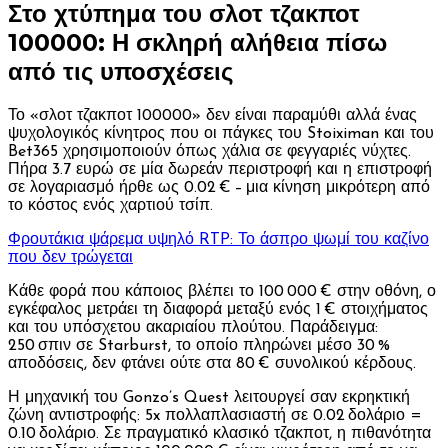
Στο χτύπημα του σλοτ τζακποτ
100000: Η σκληρή αλήθεια πίσω
από τις υποσχέσεις
Το «σλοτ τζακποτ 100000» δεν είναι παραμύθι αλλά ένας
ψυχολογικός κίνητρος που οι πάγκες του Stoiximan και του
Bet365 χρησιμοποιούν όπως χάλια σε φεγγαριές νύχτες.
Πήρα 3.7 ευρώ σε μία δωρεάν περιστροφή και η επιστροφή
σε λογαριασμό ήρθε ως 0.02 € – μια κίνηση μικρότερη από
το κόστος ενός χαρτιού τσίπ.
Φρουτάκια ψάρεμα υψηλό RTP: Το άσπρο ψωμί του καζίνο
που δεν τρώγεται
Κάθε φορά που κάποιος βλέπει το 100 000 € στην οθόνη, ο
εγκέφαλος μετράει τη διαφορά μεταξύ ενός 1 € στοιχήματος
και του υπόσχετου ακαριαίου πλούτου. Παράδειγμα:
250 σπιν σε Starburst, το οποίο πληρώνει μέσο 30 %
αποδόσεις, δεν φτάνει ούτε στα 80 € συνολικού κέρδους.
Η μηχανική του Gonzo’s Quest λειτουργεί σαν εκρηκτική
ζώνη αντιστροφής: 5x πολλαπλασιαστή σε 0.02 δολάριο =
0.10 δολάριο. Σε πραγματικό κλασικό τζακποτ, η πιθανότητα