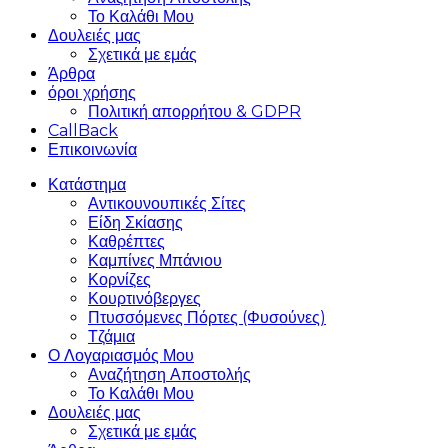
Το Καλάθι Μου
Δουλειές μας
Σχετικά με εμάς
Άρθρα
όροι χρήσης
Πολιτική απορρήτου & GDPR
CallBack
Επικοινωνία
Κατάστημα
Αντικουνουπικές Σίτες
Είδη Σκίασης
Καθρέπτες
Καμπίνες Μπάνιου
Κορνίζες
Κουρτινόβεργες
Πτυσσόμενες Πόρτες (Φυσούνες)
Τζάμια
Ο Λογαριασμός Μου
Αναζήτηση Αποστολής
Το Καλάθι Μου
Δουλειές μας
Σχετικά με εμάς