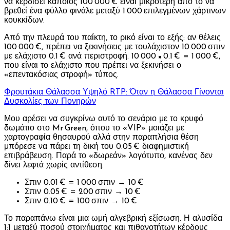
να κερδίσει κάποιος 100 000 € είναι μικρότερη από το να
βρεθεί ένα φύλλο φινάλε μεταξύ 1 000 επιλεγμένων χάρτινων
κουκκίδων.
Από την πλευρά του παίκτη, το ρικό είναι το εξής: αν θέλεις
100 000 €, πρέπει να ξεκινήσεις με τουλάχιστον 10 000 σπιν
με ελάχιστο 0.1 € ανά περιστροφή. 10 000 × 0.1 € = 1 000 €,
που είναι το ελάχιστο που πρέπει να ξεκινήσει ο
«επεντακόσιας στροφή» τύπος.
Φρουτάκια Θάλασσα Υψηλό RTP: Όταν η Θάλασσα Γίνονται
Δυσκολίες των Πονηρών
Μου αρέσει να συγκρίνω αυτό το σενάριο με το κρυφό
δωμάτιο στο Mr Green, όπου το «VIP» μοιάζει με
χαρτογραφία θησαυρού αλλά στην παραπλήσια θέση
μπόρεσε να πάρει τη δική του 0.05 € διαφημιστική
επιβράβευση. Παρά το «δωρεάν» λογότυπο, κανένας δεν
δίνει λεφτά χωρίς αντίθεση.
Σπιν 0.01 € = 1 000 σπιν → 10 €
Σπιν 0.05 € = 200 σπιν → 10 €
Σπιν 0.10 € = 100 σπιν → 10 €
Το παραπάνω είναι μια ωμή αλγεβρική εξίσωση. Η αλυσίδα
1:1 μεταξύ ποσού στοιχήματος και πιθανοτήτων κέρδους