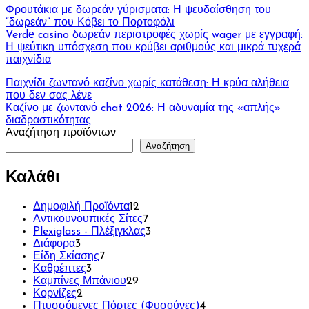
Φρουτάκια με δωρεάν γύρισματα: Η ψευδαίσθηση του
“δωρεάν” που Κόβει το Πορτοφόλι
Verdе casino δωρεάν περιστροφές χωρίς wager με εγγραφή:
Η ψεύτικη υπόσχεση που κρύβει αριθμούς και μικρά τυχερά
παιχνίδια
Πλοήγηση
Παιχνίδι ζωντανό καζίνο χωρίς κατάθεση: Η κρύα αλήθεια
που δεν σας λένε
άρθρων
Καζίνο με ζωντανό chat 2026: Η αδυναμία της «απλής»
διαδραστικότητας
Αναζήτηση προϊόντων
Αναζήτηση
Καλάθι
12
Δημοφιλή Προϊόντα
12
προϊόντα
7
Αντικουνουπικές Σίτες
7
προϊόντα
3
Plexiglass - Πλέξιγκλας
3
3
προϊόντα
Διάφορα
3
προϊόντα
7
Είδη Σκίασης
7
3
προϊόντα
Καθρέπτες
3
προϊόντα
29
Καμπίνες Μπάνιου
29
2
προϊόντα
Κορνίζες
2
προϊόντα
4
Πτυσσόμενες Πόρτες (Φυσούνες)
4