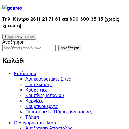
Skip
to
content
Τηλ. Κέντρο 2811 21 71 81 και 800 300 35 15 (χωρίς
χρέωση)
Toggle navigation
Αναζήτηση
Αναζήτηση
Καλάθι
Κατάστημα
Αντικουνουπικές Σίτες
Είδη Σκίασης
Καθρέπτες
Καμπίνες Μπάνιου
Κορνίζες
Κουρτινόβεργες
Πτυσσόμενες Πόρτες (Φυσούνες)
Τζάμια
Ο Λογαριασμός Μου
Αναζήτηση Αποστολής