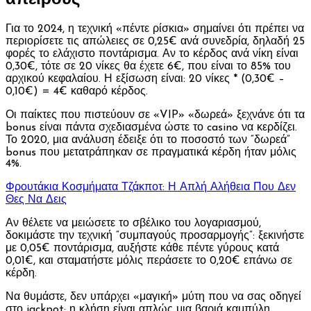
Για το 2024, η τεχνική «πέντε ρίσκια» σημαίνει ότι πρέπει να
περιορίσετε τις απώλειες σε 0,25€ ανά συνεδρία, δηλαδή 25
φορές το ελάχιστο ποντάρισμα. Αν το κέρδος ανά νίκη είναι
0,30€, τότε σε 20 νίκες θα έχετε 6€, που είναι το 85% του
αρχικού κεφαλαίου. Η εξίσωση είναι: 20 νίκες * (0,30€ –
0,10€) = 4€ καθαρό κέρδος.
Οι παίκτες που πιστεύουν σε «VIP» «δωρεά» ξεχνάνε ότι τα
bonus είναι πάντα σχεδιασμένα ώστε το casino να κερδίζει.
Το 2020, μια ανάλυση έδειξε ότι το ποσοστό των “δωρεά”
bonus που μετατράπηκαν σε πραγματικά κέρδη ήταν μόλις
4%.
Φρουτάκια Κοσμήματα Τζάκποτ: Η Απλή Αλήθεια Που Δεν
Θες Να Δεις
Αν θέλετε να μειώσετε το σβέλικο του λογαριασμού,
δοκιμάστε την τεχνική “συμπαγούς προσαρμογής”: ξεκινήστε
με 0,05€ ποντάρισμα, αυξήστε κάθε πέντε γύρους κατά
0,01€, και σταματήστε μόλις περάσετε το 0,20€ επάνω σε
κέρδη.
Να θυμάστε, δεν υπάρχει «μαγική» μύτη που να σας οδηγεί
στο jackpot· η κλήση είναι απλώς μια βαριά καμπύλη