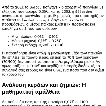
Από το 2021, το Bet365 εισήγαγε 7 διαφορετικά παιχνίδια με
ελάχιστο ποντάρισμα 0,05€, και το 2023, η 888casino
ανανέωσε το portfolio της με 12 μηχανές που υποστηρίζουν
σταθερά το low‑bet concept. Λόγω των 7+12=19
προσβάσεων, ο μέσος παίκτης βλέπει 19 προτάσεις και
καταλήγει σε 3 που του αρέσουν.
Μίνι‑πλαίσιο: 0,05€ – 0,10€
Μέτρια μηχανή: 0,15€ – 0,25€
Σκληρή εκδοχή: 0,30€ – 0,50€
Η παρατήρηση είναι απλή: η μεγαλύτερη μάζα των παικτών
θα επιλέξει το πρώτο πεδίο, επειδή το 70% των χρηστών
(70/100) δεν μπορεί να υποστηρίξει μεγαλύτερο ρίσκο. Αν
όμως παίζετε με 0,10€ και κερδίζετε 5 φορές διαδοχικά, το
συνολικό σας κέρδος θα είναι 0,5€, ένα ποσό που δεν αξίζει
το χρόνο του.
Ανάλυση κερδών και ζημιών: Η
μαθηματική αμάλθεια
Ας πούμε ότι ένας παίκτης ποντάρει 0,07€ επί 100