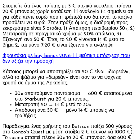
Σκεφτείτε ότι ένας παίκτης με 5 € αρχικό κεφάλαιο παίρνει
20 € μπόνους χωρίς κατάθεση. Η αναλογία 1:4 σημαίνει ότι
για κάθε πέντε ευρώ που η τράπεζά του δαπανά, το καζίνο
προσθέτει 20 ευρώ. Στην πράξη όμως, η διαδρομή προς
εκκρεμότητα είναι 3 στάδια: 1) Απαίτηση περιθωρίου 30×, 2)
Μετατροπή σε πραγματικό χρήμα με 20% απώλεια, 3)
Εξαγωγή ανά 50 €. Έτσι, το 20 € γίνονται 14 € μετά το
βήμα 2, και μόνο 7,20 € είναι έξυπνο για ανάληψη.
Φρουτάκια με buy bonus 2026: Η ψεύτικη υπόσχεση που
δεν αξίζει την προσοχή
Κάποιος μπορεί να υποστηρίξει ότι 20 € είναι «δωρεάν»,
αλλά το ψάξιμο για «δωρεάν» είναι σαν το να ψάχνεις
χρυσό σε άμμο της Αρκαδίας.
30× απαιτούμενο ποντάρισμα → 600 € απαιτούμενα
στο Starburst για 20 € μπόνους.
Μετατροπή 20 → 14 € μετά το 30×.
Απόδοση ανά 50 € → μόνο 14 € μπορείς να
τραβήξεις.
Παράδειγμα: ένας χρήστης του Betsson παίζει 500 γύρους
στο Gonzo’s Quest με μέση στοίβα 2 € (συνολικά 1000 €).
Το casino απαιτεί πλέον 30× το 20 € μπόνους, άρα 600 €