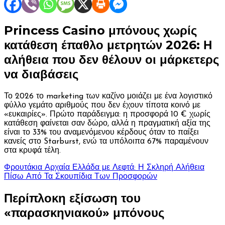
Princess Casino μπόνους χωρίς
κατάθεση έπαθλο μετρητών 2026: Η
αλήθεια που δεν θέλουν οι μάρκετερς
να διαβάσεις
Το 2026 το marketing των καζίνο μοιάζει με ένα λογιστικό
φύλλο γεμάτο αριθμούς που δεν έχουν τίποτα κοινό με
«ευκαιρίες». Πρώτο παράδειγμα: η προσφορά 10 € χωρίς
κατάθεση φαίνεται σαν δώρο, αλλά η πραγματική αξία της
είναι το 33% του αναμενόμενου κέρδους όταν το παίξει
κανείς στο Starburst, ενώ τα υπόλοιπα 67% παραμένουν
στα κρυφά τέλη.
Φρουτάκια Αρχαία Ελλάδα με Λεφτά: Η Σκληρή Αλήθεια
Πίσω Από Τα Σκουπίδια Των Προσφορών
Περίπλοκη εξίσωση του
«παρασκηνιακού» μπόνους