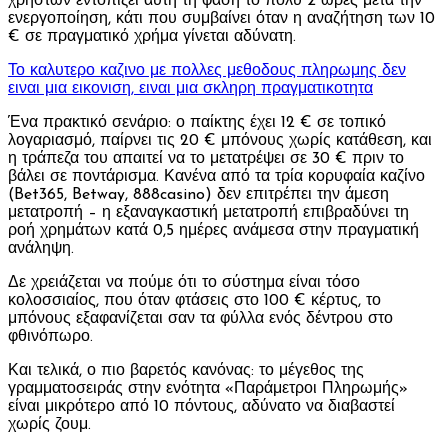
χρηστών εντοπίζει αυτή τη φάση το πολύ 2 ώρες μετά την
ενεργοποίηση, κάτι που συμβαίνει όταν η αναζήτηση των 10
€ σε πραγματικό χρήμα γίνεται αδύνατη.
Το καλυτερο καζινο με πολλες μεθοδους πληρωμης δεν
ειναι μια εικονιση, ειναι μια σκληρη πραγματικοτητα
Ένα πρακτικό σενάριο: ο παίκτης έχει 12 € σε τοπικό
λογαριασμό, παίρνει τις 20 € μπόνους χωρίς κατάθεση, και
η τράπεζα του απαιτεί να το μετατρέψει σε 30 € πριν το
βάλει σε ποντάρισμα. Κανένα από τα τρία κορυφαία καζίνο
(Bet365, Betway, 888casino) δεν επιτρέπει την άμεση
μετατροπή – η εξαναγκαστική μετατροπή επιβραδύνει τη
ροή χρημάτων κατά 0,5 ημέρες ανάμεσα στην πραγματική
ανάληψη.
Δε χρειάζεται να πούμε ότι το σύστημα είναι τόσο
κολοσσιαίος, που όταν φτάσεις στο 100 € κέρτυς, το
μπόνους εξαφανίζεται σαν τα φύλλα ενός δέντρου στο
φθινόπωρο.
Και τελικά, ο πιο βαρετός κανόνας: το μέγεθος της
γραμματοσειράς στην ενότητα «Παράμετροι Πληρωμής»
είναι μικρότερο από 10 πόντους, αδύνατο να διαβαστεί
χωρίς ζουμ.