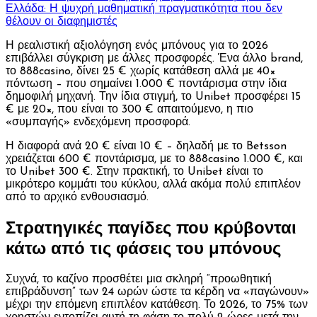
Ελλάδα: Η ψυχρή μαθηματική πραγματικότητα που δεν
θέλουν οι διαφημιστές
Η ρεαλιστική αξιολόγηση ενός μπόνους για το 2026
επιβάλλει σύγκριση με άλλες προσφορές. Ένα άλλο brand,
το 888casino, δίνει 25 € χωρίς κατάθεση αλλά με 40×
πόντωση – που σημαίνει 1.000 € ποντάρισμα στην ίδια
δημοφιλή μηχανή. Την ίδια στιγμή, το Unibet προσφέρει 15
€ με 20×, που είναι το 300 € απαιτούμενο, η πιο
«συμπαγής» ενδεχόμενη προσφορά.
Η διαφορά ανά 20 € είναι 10 € – δηλαδή με το Betsson
χρειάζεται 600 € ποντάρισμα, με το 888casino 1.000 €, και
το Unibet 300 €. Στην πρακτική, το Unibet είναι το
μικρότερο κομμάτι του κύκλου, αλλά ακόμα πολύ επιπλέον
από το αρχικό ενθουσιασμό.
Στρατηγικές παγίδες που κρύβονται
κάτω από τις φάσεις του μπόνους
Συχνά, το καζίνο προσθέτει μια σκληρή “προωθητική
επιβράδυνση” των 24 ωρών ώστε τα κέρδη να «παγώνουν»
μέχρι την επόμενη επιπλέον κατάθεση. Το 2026, το 75% των