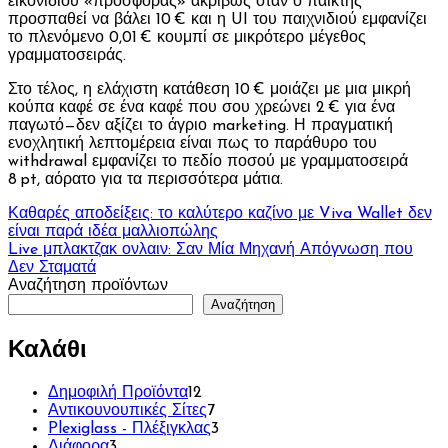
εικονιδίου «προσφοράς» ακριβώς όταν ο παίκτης
προσπαθεί να βάλει 10 € και η UI του παιχνιδιού εμφανίζει
το πλενόμενο 0,01 € κουμπί σε μικρότερο μέγεθος
γραμματοσειράς.
Στο τέλος, η ελάχιστη κατάθεση 10 € μοιάζει με μια μικρή
κούπα καφέ σε ένα καφέ που σου χρεώνει 2 € για ένα
παγωτό—δεν αξίζει το άγριο marketing. Η πραγματική
ενοχλητική λεπτομέρεια είναι πως το παράθυρο του
withdrawal εμφανίζει το πεδίο ποσού με γραμματοσειρά
8 pt, αόρατο για τα περισσότερα μάτια.
Πλοήγηση
Καθαρές αποδείξεις: το καλύτερο καζίνο με Viva Wallet δεν
είναι παρά ιδέα μαλλιοπώλης
άρθρων
Live μπλακτζακ ονλαιν: Σαν Μία Μηχανή Απόγνωση που
Δεν Σταματά
Αναζήτηση προϊόντων
Αναζήτηση
Καλάθι
12
Δημοφιλή Προϊόντα
12
προϊόντα
7
Αντικουνουπικές Σίτες
7
προϊόντα
3
Plexiglass - Πλέξιγκλας
3
3
προϊόντα
Διάφορα
3