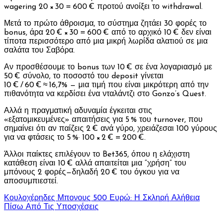
wagering 20 × 30 = 600 € προτού ανοίξει το withdrawal.
Μετά το πρώτο άθροισμα, το σύστημα ζητάει 30 φορές το
bonus, άρα 20 € × 30 = 600 € από το αρχικό 10 € δεν είναι
τίποτα περισσότερο από μια μικρή λωρίδα αλατιού σε μια
σαλάτα του Σαβόρα.
Αν προσθέσουμε το bonus των 10 € σε ένα λογαριασμό με
50 € σύνολο, το ποσοστό του deposit γίνεται
10 € / 60 € ≈ 16,7% — μια τιμή που είναι μικρότερη από την
πιθανότητα να κερδίσει ένα νταλάντζι στο Gonzo’s Quest.
Αλλά η πραγματική αδυναμία έγκειται στις
«εξατομικευμένες» απαιτήσεις για 5 % του turnover, που
σημαίνει ότι αν παίζεις 2 € ανά γύρο, χρειάζεσαι 100 γύρους
για να φτάσεις το 5 %· 100 × 2 € = 200 €.
Άλλοι παίκτες επιλέγουν το Bet365, όπου η ελάχιστη
κατάθεση είναι 10 € αλλά απαιτείται μια “χρήση” του
μπόνους 2 φορές—δηλαδή 20 € του όγκου για να
αποσυμπιεστεί.
Κουλοχέρηδες Μπονους 500 Ευρώ: Η Σκληρή Αλήθεια
Πίσω Από Τις Υποσχέσεις