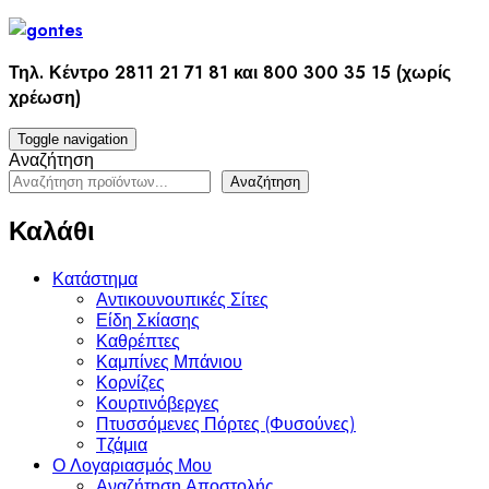
Skip
to
content
Τηλ. Κέντρο 2811 21 71 81 και 800 300 35 15 (χωρίς
χρέωση)
Toggle navigation
Αναζήτηση
Αναζήτηση
Καλάθι
Κατάστημα
Αντικουνουπικές Σίτες
Είδη Σκίασης
Καθρέπτες
Καμπίνες Μπάνιου
Κορνίζες
Κουρτινόβεργες
Πτυσσόμενες Πόρτες (Φυσούνες)
Τζάμια
Ο Λογαριασμός Μου
Αναζήτηση Αποστολής