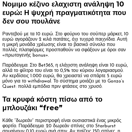
Νομιμο κέζινο ελαχιστη ανάληψη 10
ευρώ: Η ψυχρή πραγματικότητα που
δεν σου πουλάνε
Ραντεβού με τα 10 ευρώ. Στο φούρνο του σούπερ μάρκετ, 10
ευρώ αγοράζουν 2 κιλά πατάτες, όχι τυχερά παιχνίδια. Αυτή
η μικρή μονάδα χρέωσης είναι το βασικό σύνολο που
πολλές πλατφόρμες προσπαθούν να σφάξουν με όροι σαν
«πρωτογενής bonus».
Παράδειγμα: Στο Bet365, η ελάχιστη ανάληψη είναι 10 ευρώ,
αλλά το φίλτρο του είναι το 0,5% του κύριου λογαριασμού.
Αν κερδίσεις 1.000 ευρώ, θα χρειαστεί να σπάρτε 5 ευρώ
μόνο για το withdrawal. Το σύστημα μοιάζει με το Gonzo’s
Quest: πολλά εμπόδια πριν φτάσεις στο χρυσό.
Τα κρυφά κόστη πίσω από το
μπλουζάκι “free”
Κάθε “δωρεάν” περιστροφή είναι ουσιαστικά ένας μικρός
φορτίο. Παράδειγμα: 20 δωρεάν σπίνες στο Starburst
σημαίνουν 0,10 ευρώ ανά σπιν. Αν παίζεις 150 σπίνες, η