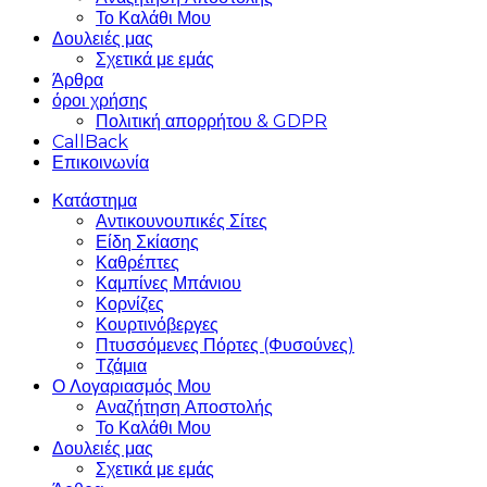
Το Καλάθι Μου
Δουλειές μας
Σχετικά με εμάς
Άρθρα
όροι χρήσης
Πολιτική απορρήτου & GDPR
CallBack
Επικοινωνία
Κατάστημα
Αντικουνουπικές Σίτες
Είδη Σκίασης
Καθρέπτες
Καμπίνες Μπάνιου
Κορνίζες
Κουρτινόβεργες
Πτυσσόμενες Πόρτες (Φυσούνες)
Τζάμια
Ο Λογαριασμός Μου
Αναζήτηση Αποστολής
Το Καλάθι Μου
Δουλειές μας
Σχετικά με εμάς