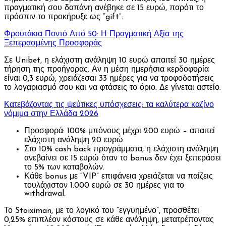
πραγματική σου δαπάνη ανέβηκε σε 15 ευρώ, παρότι το
πρόσπιν το προκήρυξε ως “gift”.
Φρουτάκια Ποντό Από 50: Η Πραγματική Αξία της
Ξεπερασμένης Προσφοράς
Σε Unibet, η ελάχιστη ανάληψη 10 ευρώ απαιτεί 30 ημέρες
τήρηση της προήγορας. Αν η μέση ημερήσια κερδοφορία
είναι 0,3 ευρώ, χρειάζεσαι 33 ημέρες για να τροφοδοτήσεις
το λογαριασμό σου και να φτάσεις το όριο. Δε γίνεται αστείο.
Κατεβάζοντας τις ψεύτικες υπόσχεσεις: τα καλύτερα καζίνο
νόμιμα στην Ελλάδα 2026
Προσφορά: 100% μπόνους μέχρι 200 ευρώ – απαιτεί
ελάχιστη ανάληψη 20 ευρώ.
Στο 10% cash back προγράμματα, η ελάχιστη ανάληψη
ανεβαίνει σε 15 ευρώ όταν το bonus δεν έχει ξεπεράσει
το 5% των καταβολών.
Κάθε bonus με “VIP” επιφάνεια χρειάζεται να παίζεις
τουλάχιστον 1.000 ευρώ σε 30 ημέρες για το
withdrawal.
Το Stoiximan, με το λογικό του “εγγυημένο”, προσθέτει
0,25% επιπλέον κόστους σε κάθε ανάληψη, μετατρέποντας