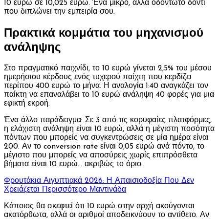
10 ευρώ σε 10,025 ευρώ. Ένα μικρό, αλλά οδοντωτό δόντι
που διπλώνει την εμπειρία σου.
Πρακτικά κομμάτια του μηχανισμού
ανάληψης
Στο πραγματικό παιχνίδι, το 10 ευρώ γίνεται 2,5% του μέσου
ημερήσιου κέρδους ενός τυχερού παίχτη που κερδίζει
περίπου 400 ευρώ το μήνα. Η αναλογία 1:40 αναγκάζει τον
παίκτη να επαναλάβει το 10 ευρώ ανάληψη 40 φορές για μια
εφικτή εκροή.
Ένα άλλο παράδειγμα: Σε 3 από τις κορυφαίες πλατφόρμες,
η ελάχιστη ανάληψη είναι 10 ευρώ, αλλά η μέγιστη ποσότητα
πόντων που μπορείς να συγκεντρώσεις σε μία ημέρα είναι
200. Αν το conversion rate είναι 0,05 ευρώ ανά πόντο, το
μέγιστο που μπορείς να αποσύρεις χωρίς επιπρόσθετα
βήματα είναι 10 ευρώ… ακριβώς το όριο.
Φρουτάκια Αιγυπτιακά 2026: Η Απαισιοδοξία Που Δεν
Χρειάζεται Περισσότερο Μαντινάδα
Κάποιος θα σκεφτεί ότι 10 ευρώ στην αρχή ακούγονται
ακατόρθωτα, αλλά οι αριθμοί αποδεικνύουν το αντίθετο. Αν