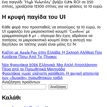
ένα παιγνίδι “High Volatility” βγάζει 0,8% ROI σε 250
σπίνες, χρειάζεσαι 12500 σπίνες για να φτάσεις το 10 ευρώ.
Η κρυφή παγίδα του UI
Κάθε φορά που προσπαθείς να αποσύρεις τα 10 ευρώ, το
UI εμφανίζει ένα μικροσκοπικό κουμπί “Confirm” με
γραμματοσειρά 8 pt – σίγουρα δεν έχεις αδράνεια να
πατήσεις το μικροσκοπικό κουμπί όταν η αντοχή του
δαχτύλου σε τσέπης γυαλί είναι μόλις 0,1 N.
Καζίνο με Apple Pay στην Ελλάδα: Η Σκληρή Αλήθεια Που
Κρύβεται Πίσω Από Τις Πίνακες
Πλοήγηση
Νέα Φρουτάκια 2026 Ελληνικά: Μια Απλή Αποπλάνηση
Πέρα από τα Προωθητικά Μαντινάδα
άρθρων
Φρουτάκια χωρίς ελάχιστη κατάθεση: Η ψυχική αποτυχία
των «δωρεάν» προωθητικών τριβιλ
Αναζήτηση προϊόντων
Αναζήτηση
Καλάθι