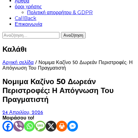
Άρθρα
όροι χρήσης
Πολιτική απορρήτου & GDPR
CallBack
Επικοινωνία
Αναζήτηση
για:
Καλάθι
Αρχική σελίδα
/ Νομιμα Καζίνο 50 Δωρεάν Περιστροφές: Η
Απόγνωση Του Πραγματιστή
Νομιμα Καζίνο 50 Δωρεάν
Περιστροφές: Η Απόγνωση Του
Πραγματιστή
24 Απριλίου, 2026
Μοιράσου το!