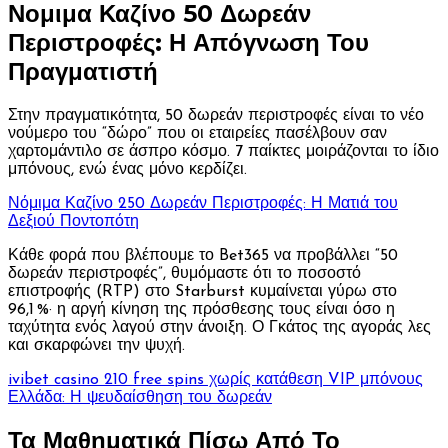
Νομιμα Καζίνο 50 Δωρεάν
Περιστροφές: Η Απόγνωση Του
Πραγματιστή
Στην πραγματικότητα, 50 δωρεάν περιστροφές είναι το νέο
νούμερο του “δώρο” που οι εταιρείες πασέλβουν σαν
χαρτομάντιλο σε άσπρο κόσμο. 7 παίκτες μοιράζονται το ίδιο
μπόνους, ενώ ένας μόνο κερδίζει.
Νόμιμα Καζίνο 250 Δωρεάν Περιστροφές: Η Ματιά του
Δεξιού Ποντοπότη
Κάθε φορά που βλέπουμε το Bet365 να προβάλλει “50
δωρεάν περιστροφές”, θυμόμαστε ότι το ποσοστό
επιστροφής (RTP) στο Starburst κυμαίνεται γύρω στο
96,1 %· η αργή κίνηση της πρόσθεσης τους είναι όσο η
ταχύτητα ενός λαγού στην άνοιξη. Ο Γκάτος της αγοράς λες
και σκαρφώνει την ψυχή.
ivibet casino 210 free spins χωρίς κατάθεση VIP μπόνους
Ελλάδα: Η ψευδαίσθηση του δωρεάν
Τα Μαθηματικά Πίσω Από Το