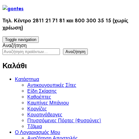
Skip
to
content
Τηλ. Κέντρο 2811 21 71 81 και 800 300 35 15 (χωρίς
χρέωση)
Toggle navigation
Αναζήτηση
Αναζήτηση
Καλάθι
Κατάστημα
Αντικουνουπικές Σίτες
Είδη Σκίασης
Καθρέπτες
Καμπίνες Μπάνιου
Κορνίζες
Κουρτινόβεργες
Πτυσσόμενες Πόρτες (Φυσούνες)
Τζάμια
Ο Λογαριασμός Μου
Αναζήτηση Αποστολής