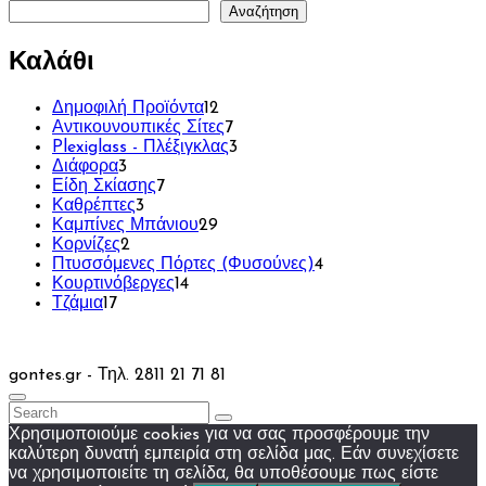
Αναζήτηση
Καλάθι
12
Δημοφιλή Προϊόντα
12
προϊόντα
7
Αντικουνουπικές Σίτες
7
προϊόντα
3
Plexiglass - Πλέξιγκλας
3
3
προϊόντα
Διάφορα
3
προϊόντα
7
Είδη Σκίασης
7
3
προϊόντα
Καθρέπτες
3
προϊόντα
29
Καμπίνες Μπάνιου
29
2
προϊόντα
Κορνίζες
2
προϊόντα
4
Πτυσσόμενες Πόρτες (Φυσούνες)
4
14
προϊόντα
Κουρτινόβεργες
14
17
προϊόντα
Τζάμια
17
προϊόντα
gontes.gr - Τηλ. 2811 21 71 81
Χρησιμοποιούμε cookies για να σας προσφέρουμε την
καλύτερη δυνατή εμπειρία στη σελίδα μας. Εάν συνεχίσετε
να χρησιμοποιείτε τη σελίδα, θα υποθέσουμε πως είστε