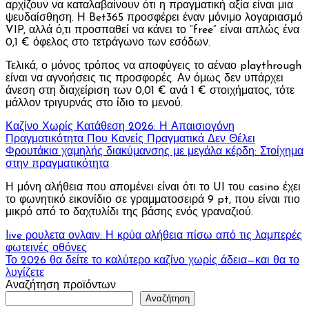
αρχίζουν να καταλαβαίνουν ότι η πραγματική αξία είναι μια
ψευδαίσθηση. Η Bet365 προσφέρει έναν μόνιμο λογαριασμό
VIP, αλλά ό,τι προσπαθεί να κάνει το “free” είναι απλώς ένα
0,1 € όφελος στο τετράγωνο των εσόδων.
Τελικά, ο μόνος τρόπος να αποφύγεις το αέναο playthrough
είναι να αγνοήσεις τις προσφορές. Αν όμως δεν υπάρχει
άνεση στη διαχείριση των 0,01 € ανά 1 € στοιχήματος, τότε
μάλλον τριγυρνάς στο ίδιο το μενού.
Καζίνο Χωρίς Κατάθεση 2026: Η Απαισιογόνη
Πραγματικότητα Που Κανείς Πραγματικά Δεν Θέλει
Φρουτάκια χαμηλής διακύμανσης με μεγάλα κέρδη: Στοίχημα
στην πραγματικότητα
Η μόνη αλήθεια που απομένει είναι ότι το UI του casino έχει
το φωνητικό εικονίδιο σε γραμματοσειρά 9 pt, που είναι πιο
μικρό από το δαχτυλίδι της βάσης ενός γραναζιού.
Πλοήγηση
live ρουλετα ονλαιν: Η κρύα αλήθεια πίσω από τις λαμπερές
φωτεινές οθόνες
άρθρων
Το 2026 θα δείτε το καλύτερο καζίνο χωρίς άδεια—και θα το
λυγίζετε
Αναζήτηση προϊόντων
Αναζήτηση