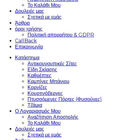
Το Καλάθι Μου
Δουλειές μας
Σχετικά με εμάς
Άρθρα
όροι χρήσης
Πολιτική απορρήτου & GDPR
CallBack
Επικοινωνία
Κατάστημα
Αντικουνουπικές Σίτες
Είδη Σκίασης
Καθρέπτες
Καμπίνες Μπάνιου
Κορνίζες
Κουρτινόβεργες
Πτυσσόμενες Πόρτες (Φυσούνες)
Τζάμια
Ο Λογαριασμός Μου
Αναζήτηση Αποστολής
Το Καλάθι Μου
Δουλειές μας
Σχετικά με εμάς