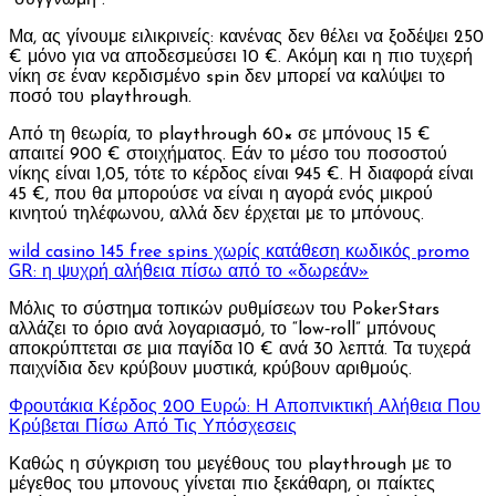
Μα, ας γίνουμε ειλικρινείς: κανένας δεν θέλει να ξοδέψει 250
€ μόνο για να αποδεσμεύσει 10 €. Ακόμη και η πιο τυχερή
νίκη σε έναν κερδισμένο spin δεν μπορεί να καλύψει το
ποσό του playthrough.
Από τη θεωρία, το playthrough 60× σε μπόνους 15 €
απαιτεί 900 € στοιχήματος. Εάν το μέσο του ποσοστού
νίκης είναι 1,05, τότε το κέρδος είναι 945 €. Η διαφορά είναι
45 €, που θα μπορούσε να είναι η αγορά ενός μικρού
κινητού τηλέφωνου, αλλά δεν έρχεται με το μπόνους.
wild casino 145 free spins χωρίς κατάθεση κωδικός promo
GR: η ψυχρή αλήθεια πίσω από το «δωρεάν»
Μόλις το σύστημα τοπικών ρυθμίσεων του PokerStars
αλλάζει το όριο ανά λογαριασμό, το “low‑roll” μπόνους
αποκρύπτεται σε μια παγίδα 10 € ανά 30 λεπτά. Τα τυχερά
παιχνίδια δεν κρύβουν μυστικά, κρύβουν αριθμούς.
Φρουτάκια Κέρδος 200 Ευρώ: Η Αποπνικτική Αλήθεια Που
Κρύβεται Πίσω Από Τις Υπόσχεσεις
Καθώς η σύγκριση του μεγέθους του playthrough με το
μέγεθος του μπονους γίνεται πιο ξεκάθαρη, οι παίκτες