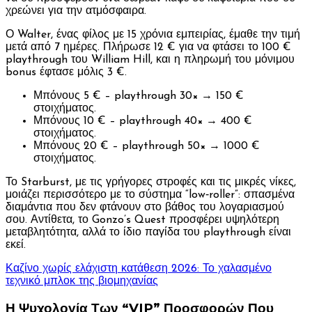
χρεώνει για την ατμόσφαιρα.
Ο Walter, ένας φίλος με 15 χρόνια εμπειρίας, έμαθε την τιμή
μετά από 7 ημέρες. Πλήρωσε 12 € για να φτάσει το 100 €
playthrough του William Hill, και η πληρωμή του μόνιμου
bonus έφτασε μόλις 3 €.
Μπόνους 5 € – playthrough 30× → 150 €
στοιχήματος.
Μπόνους 10 € – playthrough 40× → 400 €
στοιχήματος.
Μπόνους 20 € – playthrough 50× → 1000 €
στοιχήματος.
Το Starburst, με τις γρήγορες στροφές και τις μικρές νίκες,
μοιάζει περισσότερο με το σύστημα “low‑roller”: σπασμένα
διαμάντια που δεν φτάνουν στο βάθος του λογαριασμού
σου. Αντίθετα, το Gonzo’s Quest προσφέρει υψηλότερη
μεταβλητότητα, αλλά το ίδιο παγίδα του playthrough είναι
εκεί.
Καζίνο χωρίς ελάχιστη κατάθεση 2026: Το χαλασμένο
τεχνικό μπλοκ της βιομηχανίας
Η Ψυχολογία Των “VIP” Προσφορών Που