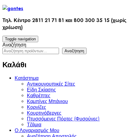
Skip
to
content
Τηλ. Κέντρο 2811 21 71 81 και 800 300 35 15 (χωρίς
χρέωση)
Toggle navigation
Αναζήτηση
Αναζήτηση
Καλάθι
Κατάστημα
Αντικουνουπικές Σίτες
Είδη Σκίασης
Καθρέπτες
Καμπίνες Μπάνιου
Κορνίζες
Κουρτινόβεργες
Πτυσσόμενες Πόρτες (Φυσούνες)
Τζάμια
Ο Λογαριασμός Μου
Αναζήτηση Αποστολής