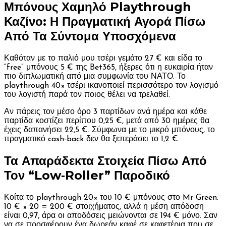
Μπόνους Χαμηλό Playthrough
Καζίνο: Η Πραγματική Αγορά Πίσω
Από Τα Σύντομα Υποσχόμενα
Καθόταν με το παλιό μου τσέρι γεμάτο 27 € και είδα το
“free” μπόνους 5 € της Bet365, ήξερες ότι η ευκαιρία ήταν
πιο διπλωματική από μια συμφωνία του ΝΑΤΟ. Το
playthrough 40× τσέρι ικανοποιεί περισσότερο τον λογισμό
του λογιστή παρά τον ποιος θέλει να τρελαθεί.
Αν πάρεις τον μέσο όρο 3 παρτίδων ανά ημέρα και κάθε
παρτίδα κοστίζει περίπου 0,25 €, μετά από 30 ημέρες θα
έχεις δαπανήσει 22,5 €. Σύμφωνα με το μικρό μπόνους, το
πραγματικό cash‑back δεν θα ξεπεράσει το 1,2 €.
Τα Απαράδεκτα Στοιχεία Πίσω Από
Τον “Low‑Roller” Παροδικό
Κοίτα το playthrough 20× του 10 € μπόνους στο Mr Green:
10 € × 20 = 200 € στοιχήματος, αλλά η μέση απόδοση
είναι 0,97, άρα οι αποδόσεις μειώνονται σε 194 € μόνο. Σαν
να σε προσφέρουν ένα δωρεάν καφέ σε καφετέρια που σε