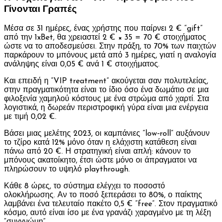
Γίνονται Γραπές
Μέσα σε 31 ημέρες, ένας χρήστης που παίρνει 2 € “gift”
από την 1xBet, θα χρειαστεί 2 € × 35 = 70 € στοιχήματος
ώστε να το αποδεσμεύσει. Στην πράξη, το 70% των παιχτών
παρκάρουν το μπόνους μετά από 3 ημέρες, γιατί η αναλογία
ανάληψης είναι 0,05 € ανά 1 € στοιχήματος.
Και επειδή η “VIP treatment” ακούγεται σαν πολυτελείας,
στην πραγματικότητα είναι το ίδιο όσο ένα δωμάτιο σε μια
φιλοξενία χαμηλού κόστους με ένα στρώμα από χαρτί. Στα
λογιστικά, η δωρεάν περιστροφική γύρα είναι μια ενέργεια
με τιμή 0,02 €.
Βάσει μιας μελέτης 2023, οι καμπάνιες “low‑roll” αυξάνουν
το τζίρο κατά 12% μόνο όταν η ελάχιστη κατάθεση είναι
πάνω από 20 €. Η στρατηγική είναι απλή: κάνουν το
μπόνους ακατοίκητο, έτσι ώστε μόνο οι άπραγματοι να
πληρώσουν το υψηλό playthrough.
Κάθε 8 ώρες, το σύστημα ελέγχει το ποσοστό
ολοκλήρωσης. Αν το ποσό ξεπεράσει το 80%, ο παίκτης
λαμβάνει ένα τελευταίο πακέτο 0,5 € “free”. Στον πραγματικό
κόσμο, αυτό είναι ίσο με ένα γρανάζι χαραγμένο με τη λέξη
“συγγνώμη”.