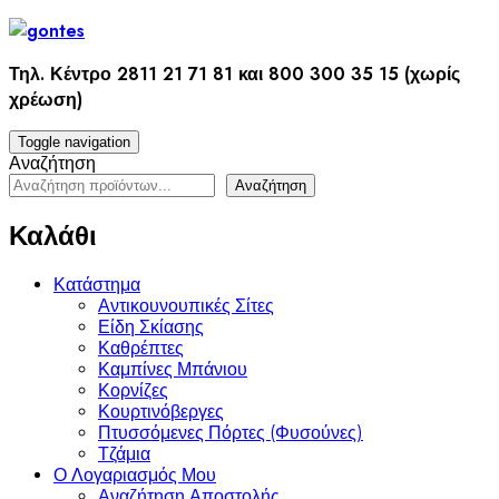
Skip
to
content
Τηλ. Κέντρο 2811 21 71 81 και 800 300 35 15 (χωρίς
χρέωση)
Toggle navigation
Αναζήτηση
Αναζήτηση
Καλάθι
Κατάστημα
Αντικουνουπικές Σίτες
Είδη Σκίασης
Καθρέπτες
Καμπίνες Μπάνιου
Κορνίζες
Κουρτινόβεργες
Πτυσσόμενες Πόρτες (Φυσούνες)
Τζάμια
Ο Λογαριασμός Μου
Αναζήτηση Αποστολής