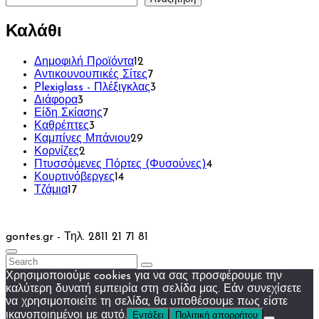
Καλάθι
12
Δημοφιλή Προϊόντα
12
προϊόντα
7
Αντικουνουπικές Σίτες
7
προϊόντα
3
Plexiglass - Πλέξιγκλας
3
3
προϊόντα
Διάφορα
3
προϊόντα
7
Είδη Σκίασης
7
3
προϊόντα
Καθρέπτες
3
προϊόντα
29
Καμπίνες Μπάνιου
29
2
προϊόντα
Κορνίζες
2
προϊόντα
4
Πτυσσόμενες Πόρτες (Φυσούνες)
4
14
προϊόντα
Κουρτινόβεργες
14
17
προϊόντα
Τζάμια
17
προϊόντα
gontes.gr - Τηλ. 2811 21 71 81
Χρησιμοποιούμε cookies για να σας προσφέρουμε την
καλύτερη δυνατή εμπειρία στη σελίδα μας. Εάν συνεχίσετε
να χρησιμοποιείτε τη σελίδα, θα υποθέσουμε πως είστε
ικανοποιημένοι με αυτό.
Εντάξει
Πολιτική απορρήτου