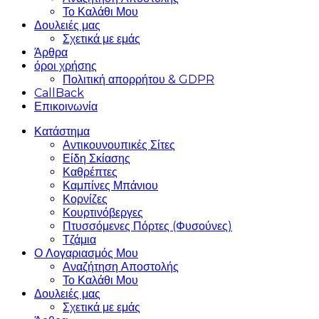
Το Καλάθι Μου
Δουλειές μας
Σχετικά με εμάς
Άρθρα
όροι χρήσης
Πολιτική απορρήτου & GDPR
CallBack
Επικοινωνία
Κατάστημα
Αντικουνουπικές Σίτες
Είδη Σκίασης
Καθρέπτες
Καμπίνες Μπάνιου
Κορνίζες
Κουρτινόβεργες
Πτυσσόμενες Πόρτες (Φυσούνες)
Τζάμια
Ο Λογαριασμός Μου
Αναζήτηση Αποστολής
Το Καλάθι Μου
Δουλειές μας
Σχετικά με εμάς