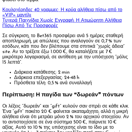
φτάσει στο τέρμα.
Κουλοχέρηδες 40 γραμμες: Η κρύα αλήθεια πίσω από το
«VIP» μαντίλι
Τυχερά Παιχνίδια Χωρίς Εγγραφή: Η Ατιμώρητη Αλήθεια
Πίσω Από Τις Προσφορές
Σε σύγκριση, το Bet365 προσφέρει ανά 5 ημέρες σταθερή
αποπληρωμή, με απώλειες που αναλογούν σε 0,7 % των
εσόδων, κάτι που δεν βλέπουμε στα σπιτικά “χωρίς άδεια”
site. Αν το τρέξετε έξω 1.000 €, θα καταλήξετε με 7 €
μικρότερο λογαριασμό, σε αντίθεση με την υπόσχεση “μόλις
15 λεπτά”.
Διάρκεια κατάθεσης: 2 min
Διάρκεια επεξεργασίας: 24‑48 h
Πρόσθετα τέλη: 0,5 % ανά συναλλαγή
Περίπτωση: Η παγίδα των “δωρεάν” πόντων
Οι λέξεις “δωρεάν” και “gift” κυλούν σαν σπρέι σε κάθε κλικ.
Ένα “gift” πακέτο 20 € φαίνεται ακαταμάχητο, αλλά η μικρή
αλήθεια είναι ότι μετράει μόνο 2 % του αρχικού στοιχείου. Αν
το αντιστοιχίσετε σε ένα σύστημα 500 €, παίρνετε 10 €
αξίας. Αυτό το 10 % της υπόσχεσης είναι το ίδιο με το