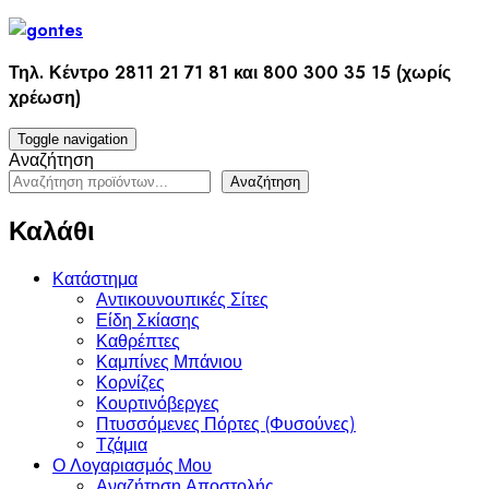
Skip
to
content
Τηλ. Κέντρο 2811 21 71 81 και 800 300 35 15 (χωρίς
χρέωση)
Toggle navigation
Αναζήτηση
Αναζήτηση
Καλάθι
Κατάστημα
Αντικουνουπικές Σίτες
Είδη Σκίασης
Καθρέπτες
Καμπίνες Μπάνιου
Κορνίζες
Κουρτινόβεργες
Πτυσσόμενες Πόρτες (Φυσούνες)
Τζάμια
Ο Λογαριασμός Μου
Αναζήτηση Αποστολής