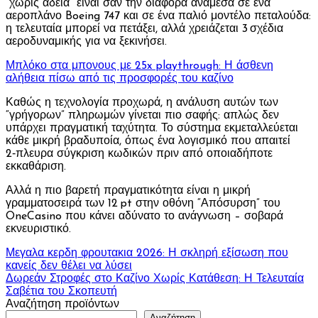
“χωρίς άδεια” είναι σαν την διαφορά ανάμεσα σε ένα
αεροπλάνο Boeing 747 και σε ένα παλιό μοντέλο πεταλούδα:
η τελευταία μπορεί να πετάξει, αλλά χρειάζεται 3 σχέδια
αεροδυναμικής για να ξεκινήσει.
Μπλόκο στα μπονους με 25x playthrough: Η άσθενη
αλήθεια πίσω από τις προσφορές του καζίνο
Καθώς η τεχνολογία προχωρά, η ανάλυση αυτών των
“γρήγορων” πληρωμών γίνεται πιο σαφής: απλώς δεν
υπάρχει πραγματική ταχύτητα. Το σύστημα εκμεταλλεύεται
κάθε μικρή βραδυποία, όπως ένα λογισμικό που απαιτεί
2‑πλευρα σύγκριση κωδικών πριν από οποιαδήποτε
εκκαθάριση.
Αλλά η πιο βαρετή πραγματικότητα είναι η μικρή
γραμματοσειρά των 12 pt στην οθόνη “Απόσυρση” του
OneCasino που κάνει αδύνατο το ανάγνωση – σοβαρά
εκνευριστικό.
Πλοήγηση
Μεγαλα κερδη φρουτακια 2026: Η σκληρή εξίσωση που
κανείς δεν θέλει να λύσει
άρθρων
Δωρεάν Στροφές στο Καζίνο Χωρίς Κατάθεση: Η Τελευταία
Σαβέτια του Σκοπευτή
Αναζήτηση προϊόντων
Αναζήτηση