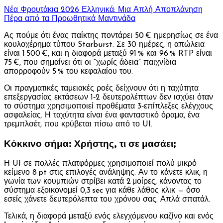
Νέα Φρουτάκια 2026 Ελληνικά: Μια Απλή Αποπλάνηση
Πέρα από τα Προωθητικά Μαντινάδα
Ας πούμε ότι ένας παίκτης ποντάρει 50 € ημερησίως σε ένα
κουλοχέρημα τύπου Starburst. Σε 30 ημέρες, η απώλεια
είναι 1 500 €, και η διαφορά μεταξύ 91 % και 96 % RTP είναι
75 €, που σημαίνει ότι οι “χωρίς άδεια” παιχνίδια
απορροφούν 5 % του κεφαλαίου του.
Οι πραγματικές ταμειακές ροές δείχνουν ότι η ταχύτητα
επεξεργασίας εκτάσεων 1‑2 δευτερολέπτων δεν ισχύει όταν
το σύστημα χρησιμοποιεί προθέματα 3‑επίπλεξες ελέγχους
ασφαλείας. Η ταχύτητα είναι ένα φανταστικό όραμα, ένα
τρεμπλσέτ, που κρύβεται πίσω από το UI.
Κόκκινο σήμα: Χρήστης, τι σε μασάει;
Η UI σε πολλές πλατφόρμες χρησιμοποιεί πολύ μικρό
κείμενο 8 pt στις επιλογές ανάληψης. Αν το κάνετε κλικ, η
γωνία των κουμπιών στρίβει κατά 2 μοίρες, κάνοντας το
σύστημα εξοικονομεί 0,3 sec για κάθε λάθος κλικ — όσο
εσείς χάνετε δευτερόλεπτα του χρόνου σας. Απλά σπατάλ.
Τελικά, η διαφορά μεταξύ ενός ελεγχόμενου καζίνο και ενός