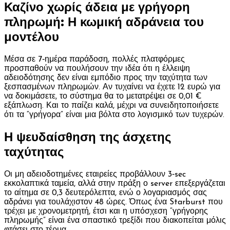
Καζίνο χωρίς άδεια με γρήγορη
πληρωμή: Η κωμική αδράνεια του
μοντέλου
Μέσα σε 7‑ημέρα παράδοση, πολλές πλατφόρμες
προσπαθούν να πουλήσουν την ιδέα ότι η έλλειψη
αδειοδότησης δεν είναι εμπόδιο προς την ταχύτητα των
ξεσπασμένων πληρωμών. Αν τυχαίνει να έχετε 12 ευρώ για
να δοκιμάσετε, το σύστημα θα το μετατρέψει σε 0,01 €
εξάπλωση. Και το παίζει καλά, μέχρι να συνειδητοποιήσετε
ότι τα “γρήγορα” είναι μια βόλτα στο λογισμικό των τυχερών.
Η ψευδαίσθηση της άσχετης
ταχύτητας
Οι μη αδειοδοτημένες εταιρείες προβάλλουν 3‑sec
εκκολαπτικά ταμεία, αλλά στην πράξη ο server επεξεργάζεται
το αίτημα σε 0,3 δευτερόλεπτα, ενώ ο λογαριασμός σας
αδράνει για τουλάχιστον 48 ώρες. Όπως ένα Starburst που
τρέχει με χρονομετρητή, έτσι και η υπόσχεση “γρήγορης
πληρωμής” είναι ένα σπαστικό τρεξίδι που διακοπείται μόλις