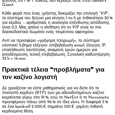
γεγονός ότι 1 in 7 παίκτες δεν κερδίζει ποτέ στην Gonzo’s
Quest.
Κάθε φορά που ένας χρήστης δοκιμάζει την επιλογή “VIP”,
το σύστημα του δείχνει μια κίνηση 1‑to‑5 με πιθανότητα 30 %
για κέρδος – αριθμητικά, η αναλογία επένδυσης‑απόδοσης
είναι 0,3. Μας φτάνει η αίσθηση ότι το VIP είναι το πιο
διασκεδαστικό δωμάτιο ενός τσιμέντιου αφετηρίου.
Αντί να προσφέρει «γρήγορη πληρωμή», το σύστημα
υλοποιεί 5‑βημα ελέγχου: επιβεβαίωση email, έλεγχος IP,
επαλήθευση ταυτότητας, αναμονή τριών ημερών για
αποδέσμευση, τελική επιβεβαίωση. Συνολική καθυστέρηση:
72 h + 14 min.
Πρακτικά τέλεια “προβλήματα” για
τον καζίνο λογιστή
Δε χρειάζεται να είστε μαθηματικός για να δείτε ότι το
ποσοστό κερδών (RTP) των μη αδειοδοτημένων καζίνο
κυμαίνεται γύρω στο 91 %, ενώ το NetEnt ή το Novomatic
προσφέρουν πάνω από 96 % σε ίδια slots. Η διαφορά 5 %
σε ένα bankroll 2 000 € σημαίνει 100 € χαμένη πιθανή
κερδισμένη θέση.