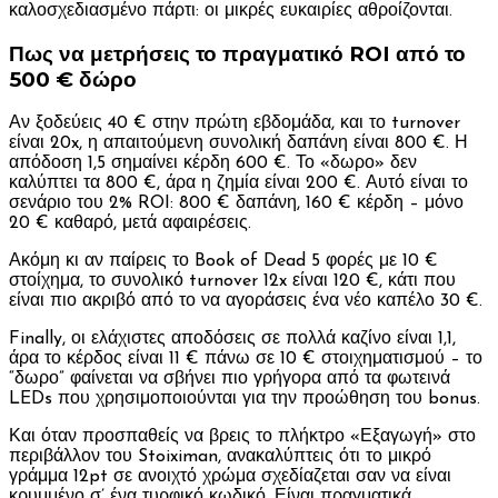
καλοσχεδιασμένο πάρτι: οι μικρές ευκαιρίες αθροίζονται.
Πως να μετρήσεις το πραγματικό ROI από το
500 € δώρο
Αν ξοδεύεις 40 € στην πρώτη εβδομάδα, και το turnover
είναι 20x, η απαιτούμενη συνολική δαπάνη είναι 800 €. Η
απόδοση 1,5 σημαίνει κέρδη 600 €. Το «δωρο» δεν
καλύπτει τα 800 €, άρα η ζημία είναι 200 €. Αυτό είναι το
σενάριο του 2% ROI: 800 € δαπάνη, 160 € κέρδη – μόνο
20 € καθαρό, μετά αφαιρέσεις.
Ακόμη κι αν παίρεις το Book of Dead 5 φορές με 10 €
στοίχημα, το συνολικό turnover 12x είναι 120 €, κάτι που
είναι πιο ακριβό από το να αγοράσεις ένα νέο καπέλο 30 €.
Finally, οι ελάχιστες αποδόσεις σε πολλά καζίνο είναι 1,1,
άρα το κέρδος είναι 11 € πάνω σε 10 € στοιχηματισμού – το
“δωρο” φαίνεται να σβήνει πιο γρήγορα από τα φωτεινά
LEDs που χρησιμοποιούνται για την προώθηση του bonus.
Και όταν προσπαθείς να βρεις το πλήκτρο «Εξαγωγή» στο
περιβάλλον του Stoiximan, ανακαλύπτεις ότι το μικρό
γράμμα 12pt σε ανοιχτό χρώμα σχεδίαζεται σαν να είναι
κρυμμένο σ’ ένα τυρφικό κωδικό. Είναι πραγματικά