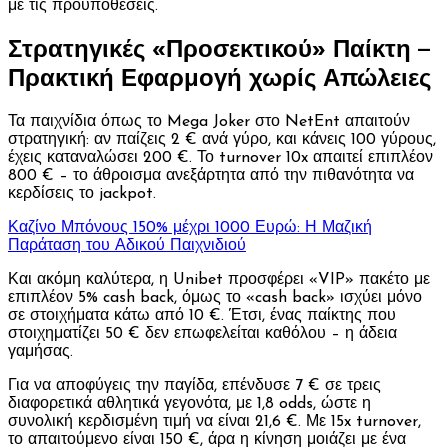
με τις προϋποθέσεις.
Στρατηγικές «Προσεκτικού» Παίκτη –
Πρακτική Εφαρμογή χωρίς Απώλειες
Τα παιχνίδια όπως το Mega Joker στο NetEnt απαιτούν
στρατηγική: αν παίζεις 2 € ανά γύρο, και κάνεις 100 γύρους,
έχεις καταναλώσει 200 €. Το turnover 10x απαιτεί επιπλέον
800 € – το άθροισμα ανεξάρτητα από την πιθανότητα να
κερδίσεις το jackpot.
Καζίνο Μπόνους 150% μέχρι 1000 Ευρώ: Η Μαζική
Παράταση του Αδικού Παιχνιδιού
Και ακόμη καλύτερα, η Unibet προσφέρει «VIP» πακέτο με
επιπλέον 5% cash back, όμως το «cash back» ισχύει μόνο
σε στοιχήματα κάτω από 10 €. Έτσι, ένας παίκτης που
στοιχηματίζει 50 € δεν επωφελείται καθόλου – η άδεια
γαμήσας.
Για να αποφύγεις την παγίδα, επένδυσε 7 € σε τρεις
διαφορετικά αθλητικά γεγονότα, με 1,8 odds, ώστε η
συνολική κερδισμένη τιμή να είναι 21,6 €. Με 15x turnover,
το απαιτούμενο είναι 150 €, άρα η κίνηση μοιάζει με ένα