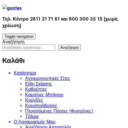
Skip
to
content
Τηλ. Κέντρο 2811 21 71 81 και 800 300 35 15 (χωρίς
χρέωση)
Toggle navigation
Αναζήτηση
Αναζήτηση
Καλάθι
Κατάστημα
Αντικουνουπικές Σίτες
Είδη Σκίασης
Καθρέπτες
Καμπίνες Μπάνιου
Κορνίζες
Κουρτινόβεργες
Πτυσσόμενες Πόρτες (Φυσούνες)
Τζάμια
Ο Λογαριασμός Μου
Αναζήτηση Αποστολής