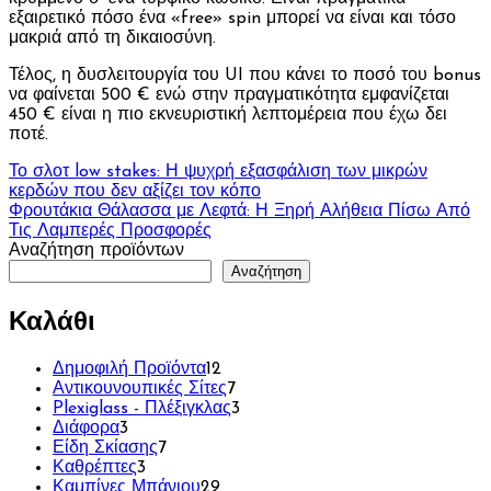
εξαιρετικό πόσο ένα «free» spin μπορεί να είναι και τόσο
μακριά από τη δικαιοσύνη.
Τέλος, η δυσλειτουργία του UI που κάνει το ποσό του bonus
να φαίνεται 500 € ενώ στην πραγματικότητα εμφανίζεται
450 € είναι η πιο εκνευριστική λεπτομέρεια που έχω δει
ποτέ.
Πλοήγηση
Το σλοτ low stakes: Η ψυχρή εξασφάλιση των μικρών
κερδών που δεν αξίζει τον κόπο
άρθρων
Φρουτάκια Θάλασσα με Λεφτά: Η Ξηρή Αλήθεια Πίσω Από
Τις Λαμπερές Προσφορές
Αναζήτηση προϊόντων
Αναζήτηση
Καλάθι
12
Δημοφιλή Προϊόντα
12
προϊόντα
7
Αντικουνουπικές Σίτες
7
προϊόντα
3
Plexiglass - Πλέξιγκλας
3
3
προϊόντα
Διάφορα
3
προϊόντα
7
Είδη Σκίασης
7
3
προϊόντα
Καθρέπτες
3
προϊόντα
29
Καμπίνες Μπάνιου
29