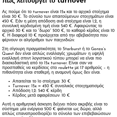
πώς λειτουργεί το turnover
Ας πούμε ότι το turnover είναι 15x και το αρχικό στοίχημα
είναι 30 €. Το σύνολο των απαιτούμενων στοιχημάτων είναι
450 €. Εάν η μέση απόδοση ανά στοίχημα είναι 1,2, η
συνολική κερδισμένη τιμή είναι 540 €. Αφαιρώντας το
αρχικό 30 € και το “δωρο” 500 €, το καθαρό κέρδος είναι 10
€. Η διαφορά 10 € προέρχεται από την αβεβαιότητα που
φέρνουν οι αλγόριθμοι των παιχνιδιών.
Στη σίγουρη πραγματικότητα, το Starburst ή το Gonzo’s
Quest δεν είναι απλώς εναλλαγές χρωμάτων· η υψηλή
εναλλαγή σπιντ λογιστικού τύπου μπορεί να είναι πιο
διασκεδαστική από το 15x turnover. Είναι σαν να
προσπαθείς να κερδίσεις στο roulette με 17 αριθμούς – η
πιθανότητα είναι σταθερή, η αναμονή όμως δεν είναι.
Απαιτείται το 1ο στοίχημα: 30 €
Turnover: 15x = 450 € συνολικός στοιχηματισμός
Απόδοση 1,2: 540 € κέρδη
Κέρδος μετά αφαιρέσεων: 10 €
Αυτή η αριθμητική άσκηση δείχνει πόσο ακριβής είναι το
σύστημα: μία ενέργεια 500 € φαίνεται ως δώρο, αλλά
απλώς επαναπροσδιορίζει το σύνολο των επιβεβαιώσεων