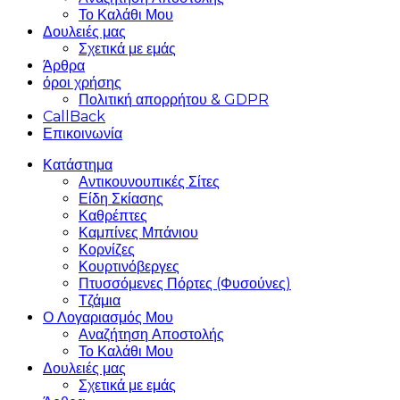
Το Καλάθι Μου
Δουλειές μας
Σχετικά με εμάς
Άρθρα
όροι χρήσης
Πολιτική απορρήτου & GDPR
CallBack
Επικοινωνία
Κατάστημα
Αντικουνουπικές Σίτες
Είδη Σκίασης
Καθρέπτες
Καμπίνες Μπάνιου
Κορνίζες
Κουρτινόβεργες
Πτυσσόμενες Πόρτες (Φυσούνες)
Τζάμια
Ο Λογαριασμός Μου
Αναζήτηση Αποστολής
Το Καλάθι Μου
Δουλειές μας
Σχετικά με εμάς