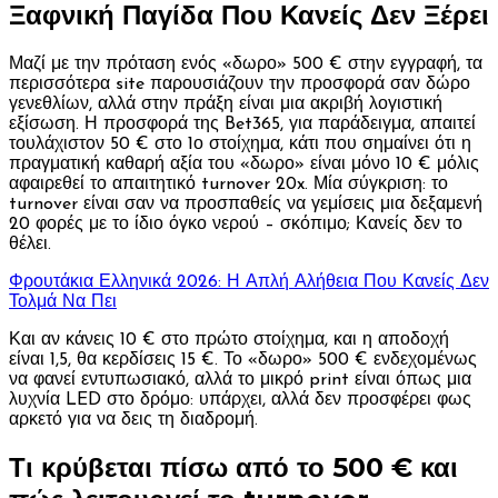
Ξαφνική Παγίδα Που Κανείς Δεν Ξέρει
Μαζί με την πρόταση ενός «δωρο» 500 € στην εγγραφή, τα
περισσότερα site παρουσιάζουν την προσφορά σαν δώρο
γενεθλίων, αλλά στην πράξη είναι μια ακριβή λογιστική
εξίσωση. Η προσφορά της Bet365, για παράδειγμα, απαιτεί
τουλάχιστον 50 € στο 1ο στοίχημα, κάτι που σημαίνει ότι η
πραγματική καθαρή αξία του «δωρο» είναι μόνο 10 € μόλις
αφαιρεθεί το απαιτητικό turnover 20x. Μία σύγκριση: το
turnover είναι σαν να προσπαθείς να γεμίσεις μια δεξαμενή
20 φορές με το ίδιο όγκο νερού – σκόπιμο; Κανείς δεν το
θέλει.
Φρουτάκια Ελληνικά 2026: Η Απλή Αλήθεια Που Κανείς Δεν
Τολμά Να Πει
Και αν κάνεις 10 € στο πρώτο στοίχημα, και η αποδοχή
είναι 1,5, θα κερδίσεις 15 €. Το «δωρο» 500 € ενδεχομένως
να φανεί εντυπωσιακό, αλλά το μικρό print είναι όπως μια
λυχνία LED στο δρόμο: υπάρχει, αλλά δεν προσφέρει φως
αρκετό για να δεις τη διαδρομή.
Τι κρύβεται πίσω από το 500 € και