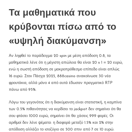
Τα μαθηματικά που
κρύβονται πίσω από το
«υψηλή διακύμανση»
Αν ληφθεί το παράδειγμα 20 spin με μέση απόδοση 0.8, τα
μαθηματικά λένε ότι η μέγιστη απώλεια θα είναι 20 x 1 = 20 ευρώ,
ενώ η σωστή απόδοση σε μακροπρόθεσμο επίπεδο είναι απλώς
16 ευρώ. Στον Πάσχα 2025, 888casino ανακοίνωσε 30 νέα
φρουτάκια, αλλά μόνο 4 από αυτά έδωσαν πραγματικό RTP
πάνω από 95%.
Λόγω του γεγονότος ότι η διακύμανση είναι στατιστική, η καμπίνα
των 0.5% πιθανότητας να κερδίσει το jackpot δεν σημαίνει ότι θα
σου φτάσει 1000 ευρώ, σημαίνει ότι θα χάσεις 999 φορές. Οι
αριθμοί δεν λένε ψέματα: η διαφορά μεταξύ 1.5% και 2% στην
απόδοση αλλάζει το ισοζύγιο σε 500 σπιν από 7 σε 10 ευρώ.