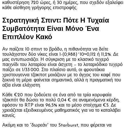
καθυστέρηση 720 ώρες, ή 30 ημέρες, που σχεδόν εξαλείφει
κάθε αίσθηση γρήγορης επιστροφής.
Στρατηγική Σπιντ: Πότε Η Τυχαία
Συμβατότητα Είναι Μόνο Ένα
Επιπλέον Κακό
Αν παίζετε 10 σπιντ το βράδυ, η πιθανότητα να δείτε
τουλάχιστον δύο νίκες είναι 1-(0,988)^10≈0,112 ή 11,2%. Δε
μας εντυπωσιάζει. Η σύγκριση με το κλασικό τυχερό
παιχνίδι του λοταρίου είναι άσχετη – το λοταριόδικο τυχερό
παίζει σε 1/33 000. Στο πλαίσιο αυτό, οι φρουτάκια
χριστουγεννα τζακποτ μοιάζουν με το άγχος του καφέ που
ξεκινά τη μέρα: φαίνεται σημαντικό, αλλά η πραγματική του
αξία είναι ελάχιστη.
Κάθε €20 που ξοδεύετε σε ένα από τα τρία κορυφαία
τζακπότ θα δώσει το πολύ 0,04 € σε αναμενόμενα κέρδη,
εφόσον το RTP είναι 96,5% και το μέσο στοίχημα €5. Δε
χρειάζεται εξειδικευμένος μαθηματικός για να το καταλάβει
κανείς.
Ακόμη και το “δωρεάν” του Starburst, που φέρεται να