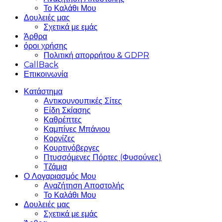
Το Καλάθι Μου
Δουλειές μας
Σχετικά με εμάς
Άρθρα
όροι χρήσης
Πολιτική απορρήτου & GDPR
CallBack
Επικοινωνία
Κατάστημα
Αντικουνουπικές Σίτες
Είδη Σκίασης
Καθρέπτες
Καμπίνες Μπάνιου
Κορνίζες
Κουρτινόβεργες
Πτυσσόμενες Πόρτες (Φυσούνες)
Τζάμια
Ο Λογαριασμός Μου
Αναζήτηση Αποστολής
Το Καλάθι Μου
Δουλειές μας
Σχετικά με εμάς