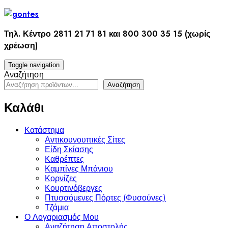
Skip
to
content
Τηλ. Κέντρο 2811 21 71 81 και 800 300 35 15 (χωρίς
χρέωση)
Toggle navigation
Αναζήτηση
Αναζήτηση
Καλάθι
Κατάστημα
Αντικουνουπικές Σίτες
Είδη Σκίασης
Καθρέπτες
Καμπίνες Μπάνιου
Κορνίζες
Κουρτινόβεργες
Πτυσσόμενες Πόρτες (Φυσούνες)
Τζάμια
Ο Λογαριασμός Μου
Αναζήτηση Αποστολής