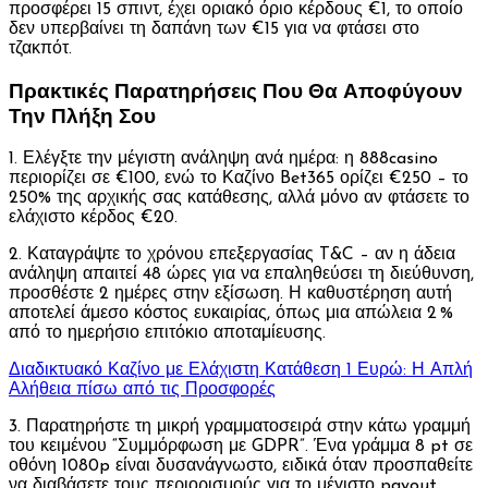
προσφέρει 15 σπιντ, έχει οριακό όριο κέρδους €1, το οποίο
δεν υπερβαίνει τη δαπάνη των €15 για να φτάσει στο
τζακπότ.
Πρακτικές Παρατηρήσεις Που Θα Αποφύγουν
Την Πλήξη Σου
1. Ελέγξτε την μέγιστη ανάληψη ανά ημέρα: η 888casino
περιορίζει σε €100, ενώ το Καζίνο Bet365 ορίζει €250 – το
250% της αρχικής σας κατάθεσης, αλλά μόνο αν φτάσετε το
ελάχιστο κέρδος €20.
2. Καταγράψτε το χρόνου επεξεργασίας T&C – αν η άδεια
ανάληψη απαιτεί 48 ώρες για να επαληθεύσει τη διεύθυνση,
προσθέστε 2 ημέρες στην εξίσωση. Η καθυστέρηση αυτή
αποτελεί άμεσο κόστος ευκαιρίας, όπως μια απώλεια 2 %
από το ημερήσιο επιτόκιο αποταμίευσης.
Διαδικτυακό Καζίνο με Ελάχιστη Κατάθεση 1 Ευρώ: Η Απλή
Αλήθεια πίσω από τις Προσφορές
3. Παρατηρήστε τη μικρή γραμματοσειρά στην κάτω γραμμή
του κειμένου “Συμμόρφωση με GDPR”. Ένα γράμμα 8 pt σε
οθόνη 1080p είναι δυσανάγνωστο, ειδικά όταν προσπαθείτε
να διαβάσετε τους περιορισμούς για το μέγιστο payout.