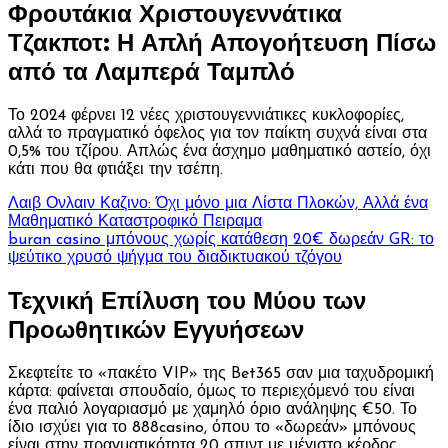
Φρουτάκια Χριστουγεννάτικα
Τζακποτ: Η Απλή Απογοήτευση Πίσω
από τα Λαμπερά Ταμπλό
Το 2024 φέρνει 12 νέες χριστουγεννιάτικες κυκλοφορίες,
αλλά το πραγματικό όφελος για τον παίκτη συχνά είναι στα
0,5% του τζίρου. Απλώς ένα άσχημο μαθηματικό αστείο, όχι
κάτι που θα φτιάξει την τσέπη.
Λαιβ Ονλαιν Καζινο: Όχι μόνο μια Λίστα Πλοκών, Αλλά ένα
Μαθηματικό Καταστροφικό Πειραμα
buran casino μπόνους χωρίς κατάθεση 20€ δωρεάν GR: το
ψεύτικο χρυσό ψήγμα του διαδικτυακού τζόγου
Τεχνική Επίλυση του Μύου των
Προωθητικών Εγγυήσεων
Σκεφτείτε το «πακέτο VIP» της Bet365 σαν μια ταχυδρομική
κάρτα: φαίνεται σπουδαίο, όμως το περιεχόμενό του είναι
ένα παλιό λογαριασμό με χαμηλό όριο ανάληψης €50. Το
ίδιο ισχύει για το 888casino, όπου το «δωρεάν» μπόνους
είναι στην πραγματικότητα 20 σπιντ με μέγιστο κέρδος