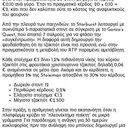
€0,10 ανά γύρο. Έτσι το πραγματικό κέρδος: 20 × 0,10 =
€2, κάτι που δεν καλύπτει ούτε το κόστος της αναψυκτικούς
του φουρνου.
Από την πλευρά των παιχνιδιών, το Starburst λειτουργεί με
πυκνότερα 5‑παραστατικά σπιντ σε σύγκριση με το Gonzo’s
Quest, που απαιτεί 7 παλμούς για να φτάσει την
«συγκέντρωση». Η διαφορά αυτή δημιουργεί την
ψευδαίσθηση ότι τα τζακπότ είναι πιο προσιτά, ενώ στην
πραγματικότητα η μεταβολή του RTP παραμένει αμετάβλητη.
Κάθε στοίχημα €5 δίνει 1,2% πιθανότητα νίκης του κύριου
τζακπότ στις φρουτάκια χριστουγεννα τζακποτ, δηλαδή 0,06
€ αναμένονται σε μέσο όρο. Ακόμα και αν κερδίσετε, η
προμήθεια 5% της Stoiximan αποσβένε το 30% του κέρδους.
Δωρεάν σπιντ: 12
Περιθώριο κέρδους: 0,2%
Ελάχιστο στοίχημα: €1,5
Μέγιστο τζακπότ: €2 500
Στην πράξη, η αριθμητική γίνεται πιο ακατανόητη όταν η
πλατφόρμα κρύβει το “πλεονέκτημα παίκτη” σε μικρά
γράμματα. Για παράδειγμα, η ανάγκη για 30 ημερών
κυκλοφορίας πριν την ανάληψη του μπόνους δημιουργεί μια