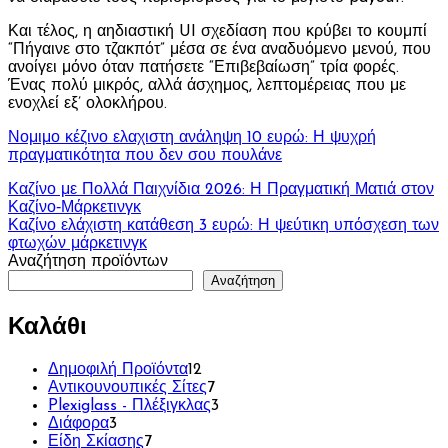
Και τέλος, η αηδιαστική UI σχεδίαση που κρύβει το κουμπί
“Πήγαινε στο τζακπότ” μέσα σε ένα αναδυόμενο μενού, που
ανοίγει μόνο όταν πατήσετε “Επιβεβαίωση” τρία φορές.
Ένας πολύ μικρός, αλλά άσχημος, λεπτομέρειας που με
ενοχλεί εξ’ ολοκλήρου.
Νομιμο κέζινο ελαχιστη ανάληψη 10 ευρώ: Η ψυχρή
πραγματικότητα που δεν σου πουλάνε
Πλοήγηση
Καζίνο με Πολλά Παιχνίδια 2026: Η Πραγματική Ματιά στον
Καζίνο‑Μάρκετινγκ
άρθρων
Καζίνο ελάχιστη κατάθεση 3 ευρώ: Η ψεύτικη υπόσχεση των
φτωχών μάρκετινγκ
Αναζήτηση προϊόντων
Αναζήτηση
Καλάθι
12
Δημοφιλή Προϊόντα
12
προϊόντα
7
Αντικουνουπικές Σίτες
7
προϊόντα
3
Plexiglass - Πλέξιγκλας
3
3
προϊόντα
Διάφορα
3
προϊόντα
7
Είδη Σκίασης
7