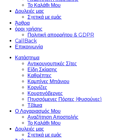
Το Καλάθι Μου
Δουλειές μας
Σχετικά με εμάς
Άρθρα
όροι χρήσης
Πολιτική απορρήτου & GDPR
CallBack
Επικοινωνία
Κατάστημα
Αντικουνουπικές Σίτες
Είδη Σκίασης
Καθρέπτες
Καμπίνες Μπάνιου
Κορνίζες
Κουρτινόβεργες
Πτυσσόμενες Πόρτες (Φυσούνες)
Τζάμια
Ο Λογαριασμός Μου
Αναζήτηση Αποστολής
Το Καλάθι Μου
Δουλειές μας
Σχετικά με εμάς