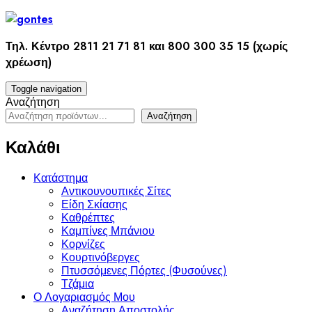
Skip
to
content
Τηλ. Κέντρο 2811 21 71 81 και 800 300 35 15 (χωρίς
χρέωση)
Toggle navigation
Αναζήτηση
Αναζήτηση
Καλάθι
Κατάστημα
Αντικουνουπικές Σίτες
Είδη Σκίασης
Καθρέπτες
Καμπίνες Μπάνιου
Κορνίζες
Κουρτινόβεργες
Πτυσσόμενες Πόρτες (Φυσούνες)
Τζάμια
Ο Λογαριασμός Μου
Αναζήτηση Αποστολής