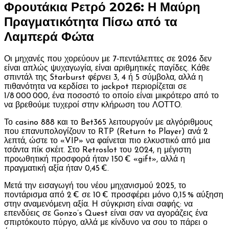
Φρουτάκια Ρετρό 2026: Η Μαύρη
Πραγματικότητα Πίσω από τα
Λαμπερά Φώτα
Οι μηχανές που χορεύουν με 7‑πεντάλεπτες σε 2026 δεν
είναι απλώς ψυχαγωγία, είναι αριθμητικές παγίδες. Κάθε
σπιντάλ της Starburst φέρνει 3, 4 ή 5 σύμβολα, αλλά η
πιθανότητα να κερδίσει το jackpot περιορίζεται σε
1/8 000 000, ένα ποσοστό το οποίο είναι μικρότερο από το
να βρεθούμε τυχεροί στην κλήρωση του ΛΟΤΤΟ.
Το casino 888 και το Bet365 λειτουργούν με αλγόριθμους
που επανυπολογίζουν το RTP (Return to Player) ανά 2
λεπτά, ώστε το «VIP» να φαίνεται πιο ελκυστικό από μια
τσάντα πίκ σκέιτ. Στο Retroslot του 2024, η μέγιστη
προωθητική προσφορά ήταν 150 € «gift», αλλά η
πραγματική αξία ήταν 0,45 €.
Μετά την εισαγωγή του νέου μηχανισμού 2025, το
ποντάρισμα από 2 € σε 10 € προσφέρει μόνο 0,15 % αύξηση
στην αναμενόμενη αξία. Η σύγκριση είναι σαφής: να
επενδύεις σε Gonzo’s Quest είναι σαν να αγοράζεις ένα
σπιρτόκουτο πύργο, αλλά με κίνδυνο να σου το πάρει ο