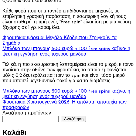
0,0015 % ανά δευτερόλεπτο.
Κάθε φορά που οι μπαντέρ επιδίδονται σε μηχανές με
επιβλητική γραφική παράσταση, η εσωτερική λογική τους
είναι σταθερή: η τιμή ενός “free spin” είναι ίση με μια γεύση
ζάχαρης σε 1 γρ. καραμέλα.
Φρουτάκια ψάρεμα: Μεγάλα Κέρδη που Στριγκούν τα
Σημάδια
Μπλόκο των μπονους 500 ευρώ + 100 free spins καζινο: η
ψεύτικη εγγύηση ενός τυχερού μανδύα
Τελικά, η πιο εκνευριστική λεπτομέρεια είναι το μικρό, κίτρινο
πλαίσιο στην οθόνη των φρουτάκια, το οποίο εμφανίζεται
μόλις 0,2 δευτερόλεπτα πριν το spin και είναι τόσο μικρό
που απαιτεί μεγεθυντικό φακό για να το διαβάσεις.
Πλοήγηση
Μπλόκο των μπονους 500 ευρώ + 100 free spins καζινο: η
ψεύτικη εγγύηση ενός τυχερού μανδύα
άρθρων
Φρούτακια Χριστουγεννά 2026: Η απόλυτη αποτυχία των
προσφορών
Αναζήτηση προϊόντων
Αναζήτηση
Καλάθι