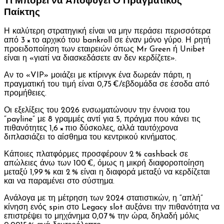
Τι Μπορεί να Αποφύγει Ο Πραγματικός
Παίκτης
Η καλύτερη στρατηγική είναι να μην περάσει περισσότερα
από 3 × το αρχικό του bankroll σε έναν μόνο γύρο. Η ρητή
προειδοποίηση των εταιρειών όπως Mr Green ή Unibet
είναι η «γιατί να διασκεδάσετε αν δεν κερδίζετε».
Αν το «VIP» μοιάζει με κτίρινγκ ένα δωρεάν πάρτι, η
πραγματική του τιμή είναι 0,75 €/εβδομάδα σε έσοδα από
προμήθειες.
Οι εξελίξεις του 2026 ενσωματώνουν την έννοια του
“payline” με 8 γραμμές αντί για 5, πράγμα που κάνει τις
πιθανότητες 1,6 × πιο δύσκολες, αλλά ταυτόχρονα
διπλασιάζει το αίσθημα του κεντρικού κινήματος.
Κάποιες πλατφόρμες προσφέρουν 2 % cashback σε
απώλειες άνω των 100 €, όμως η μικρή διαφοροποίηση
μεταξύ 1,99 % και 2 % είναι η διαφορά μεταξύ να κερδίζεται
και να παραμένει στο σύστημα.
Ανάλογα με τη μέτρηση των 2024 στατιστικών, η “απλή”
κίνηση ενός spin στο Legacy slot αυξάνει την πιθανότητα να
επιστρέψει το μηχάνημα 0,07 % την ώρα, δηλαδή μόλις