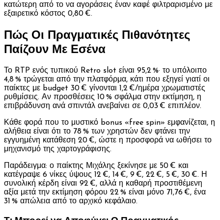
κατώτερη από το να αγοράσεις έναν καφέ φιλτραρισμένο με
εξαιρετικό κόστος 0,80 €.
Πώς Οι Πραγματικές Πιθανότητες
Παίζουν Με Εσένα
Το RTP ενός τυπικού Retro slot είναι 95,2 %· το υπόλοιπο
4,8 % τρώγεται από την πλατφόρμα, κάτι που εξηγεί γιατί οι
παίκτες με budget 30 € γίνονται 1,2 €/ημέρα χρωματιστές
ρυθμίσεις. Αν προσθέσεις 10 % σφάλμα στην εκτίμηση, η
επιβράδυνση ανά σπιντάλ ανεβαίνει σε 0,03 € επιπλέον.
Κάθε φορά που το μυστικό bonus «free spin» εμφανίζεται, η
αλήθεια είναι ότι το 78 % των χρηστών δεν φτάνει την
εγγυημένη κατάθεση 20 €, ώστε η προσφορά να ωθήσει το
μηχανισμό της χαρτογράφισης.
Παράδειγμα: ο παίκτης Μιχάλης ξεκίνησε με 50 € και
κατέγραψε 6 νίκες ύψους 12 €, 14 €, 9 €, 22 €, 5 €, 30 €. Η
συνολική κέρδη είναι 92 €, αλλά η καθαρή προστιθέμενη
αξία μετά την εκτίμηση φόρου 22 % είναι μόνο 71,76 €, ένα
31 % απώλεια από το αρχικό κεφάλαιο.