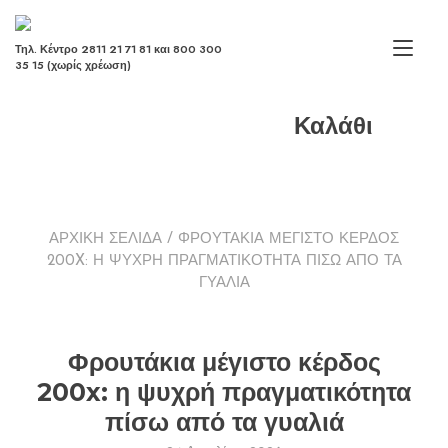
Skip
to
content
Tog
Τηλ. Κέντρο 2811 21 71 81 και 800 300
35 15 (χωρίς χρέωση)
navi
Καλάθι
ΑΡΧΙΚΉ ΣΕΛΊΔΑ
/ ΦΡΟΥΤΆΚΙΑ ΜΈΓΙΣΤΟ ΚΈΡΔΟΣ
200X: Η ΨΥΧΡΉ ΠΡΑΓΜΑΤΙΚΌΤΗΤΑ ΠΊΣΩ ΑΠΌ ΤΑ
ΓΥΑΛΙΆ
Φρουτάκια μέγιστο κέρδος
200x: η ψυχρή πραγματικότητα
πίσω από τα γυαλιά