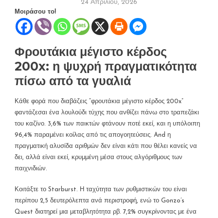
24 Απριλίου, 2026
Μοιράσου το!
Φρουτάκια μέγιστο κέρδος
200x: η ψυχρή πραγματικότητα
πίσω από τα γυαλιά
Κάθε φορά που διαβάζεις “φρουτάκια μέγιστο κέρδος 200x”
φαντάζεσαι ένα λουλούδι τύχης που ανθίζει πάνω στο τραπεζάκι
του καζίνο. 3,6% των παικτών φτάνουν ποτέ εκεί, και η υπόλοιπη
96,4% παραμένει κοίλας από τις απογοητεύσεις. And η
πραγματική αλυσίδα αριθμών δεν είναι κάτι που θέλει κανείς να
δει, αλλά είναι εκεί, κρυμμένη μέσα στους αλγόριθμους των
παιχνιδιών.
Κοιτάξτε το Starburst. Η ταχύτητα των ρυθμιστικών του είναι
περίπου 2,5 δευτερόλεπτα ανά περιστροφή, ενώ το Gonzo’s
Quest διατηρεί μια μεταβλητότητα ρβ. 7,2% συγκρίνοντας με ένα