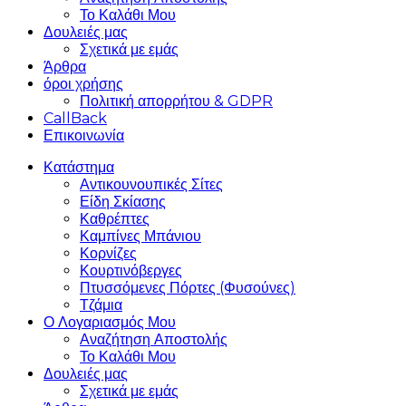
Το Καλάθι Μου
Δουλειές μας
Σχετικά με εμάς
Άρθρα
όροι χρήσης
Πολιτική απορρήτου & GDPR
CallBack
Επικοινωνία
Κατάστημα
Αντικουνουπικές Σίτες
Είδη Σκίασης
Καθρέπτες
Καμπίνες Μπάνιου
Κορνίζες
Κουρτινόβεργες
Πτυσσόμενες Πόρτες (Φυσούνες)
Τζάμια
Ο Λογαριασμός Μου
Αναζήτηση Αποστολής
Το Καλάθι Μου
Δουλειές μας
Σχετικά με εμάς