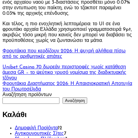
ενός αρχαίου ναού με 3‑διαστάσεις προσθέτει μόνο 0.07%
στην εντυπωση του παίκτη, ενώ το τζακποτ παραμένει
0.03% της αρχικής επένδυσης.
Και τέλος, η πιο ενοχλητική λεπτομέρεια: το UI σε ένα
φρουτάκι αρχαία Ελλάδα χρησιμοποιεί γραμματοσειρά 9pt,
ακριβώς τόσο μικρή που κανείς δεν μπορεί να διαβάσει τις
προϋποθέσεις χωρίς να ζωντανώσει τα μάτια.
Φρουτάκια που κερδίζουν 2026: Η ψυχρή αλήθεια πίσω
από τις αριθμητικές απάτες
Πλοήγηση
Unibet Casino 70 δωρεάν περιστροφές χωρίς κατάθεση
άμεσα GR – το ψεύτικο χρυσό νομίσμα της διαδικτυακής
άρθρων
τζόγου
Φρουτάκια Διαστήματος 2026: Η Απαισιοκρατική Αποτυχία
του Πρωτοσέλιδα
Αναζήτηση προϊόντων
Αναζήτηση
Καλάθι
12
Δημοφιλή Προϊόντα
12
προϊόντα
7
Αντικουνουπικές Σίτες
7