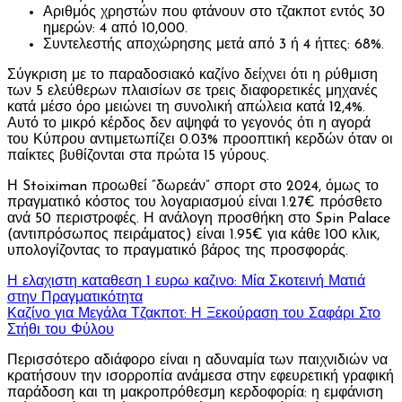
Αριθμός χρηστών που φτάνουν στο τζακποτ εντός 30
ημερών: 4 από 10,000.
Συντελεστής αποχώρησης μετά από 3 ή 4 ήττες: 68%.
Σύγκριση με το παραδοσιακό καζίνο δείχνει ότι η ρύθμιση
των 5 ελεύθερων πλαισίων σε τρεις διαφορετικές μηχανές
κατά μέσο όρο μειώνει τη συνολική απώλεια κατά 12,4%.
Αυτό το μικρό κέρδος δεν αψηφά το γεγονός ότι η αγορά
του Κύπρου αντιμετωπίζει 0.03% προοπτική κερδών όταν οι
παίκτες βυθίζονται στα πρώτα 15 γύρους.
Η Stoiximan προωθεί “δωρεάν” σπορτ στο 2024, όμως το
πραγματικό κόστος του λογαριασμού είναι 1.27€ πρόσθετο
ανά 50 περιστροφές. Η ανάλογη προσθήκη στο Spin Palace
(αντιπρόσωπος πειράματος) είναι 1.95€ για κάθε 100 κλικ,
υπολογίζοντας το πραγματικό βάρος της προσφοράς.
Η ελαχιστη καταθεση 1 ευρω καζινο: Μία Σκοτεινή Ματιά
στην Πραγματικότητα
Καζίνο για Μεγάλα Τζακποτ: Η Ξεκούραση του Σαφάρι Στο
Στήθι του Φύλου
Περισσότερο αδιάφορο είναι η αδυναμία των παιχνιδιών να
κρατήσουν την ισορροπία ανάμεσα στην εφευρετική γραφική
παράδοση και τη μακροπρόθεσμη κερδοφορία: η εμφάνιση