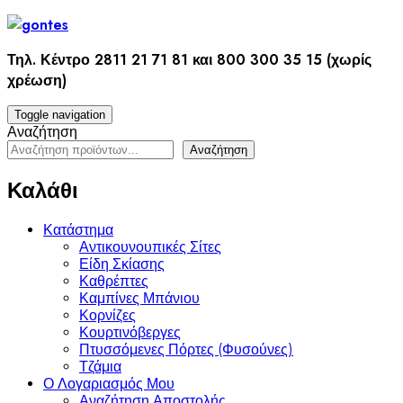
Skip
to
content
Τηλ. Κέντρο 2811 21 71 81 και 800 300 35 15 (χωρίς
χρέωση)
Toggle navigation
Αναζήτηση
Αναζήτηση
Καλάθι
Κατάστημα
Αντικουνουπικές Σίτες
Είδη Σκίασης
Καθρέπτες
Καμπίνες Μπάνιου
Κορνίζες
Κουρτινόβεργες
Πτυσσόμενες Πόρτες (Φυσούνες)
Τζάμια
Ο Λογαριασμός Μου
Αναζήτηση Αποστολής