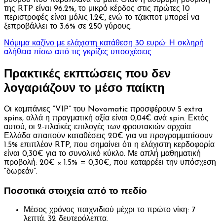
ρυθμού που παραπλανά το μάτι. Όταν η αθόρυβη ρύθμιση
της RTP είναι 96.2%, το μικρό κέρδος στις πρώτες 10
περιστροφές είναι μόλις 1.2€, ενώ το τζακποτ μπορεί να
ξεπροβάλλει το 3.6% σε 250 γύρους.
Νόμιμα καζίνο με ελάχιστη κατάθεση 30 ευρώ: Η σκληρή
αλήθεια πίσω από τις γκρίζες υποσχέσεις
Πρακτικές εκπτώσεις που δεν
λογαριάζουν το μέσο παίκτη
Οι καμπάνιες “VIP” του Novomatic προσφέρουν 5 extra
spins, αλλά η πραγματική αξία είναι 0,04€ ανά spin. Εκτός
αυτού, οι 2‑πλαϊκές επιλογές των φρουτακιών αρχαία
Ελλάδα απαιτούν καταθέσεις 20€ για να προγραμματίσουν
1.5% επιπλέον RTP, που σημαίνει ότι η ελάχιστη κερδοφορία
είναι 0,30€ για το συνολικό κύκλο. Με απλή μαθηματική
προβολή: 20€ × 1.5% = 0,30€, που καταρρέει την υπόσχεση
“δωρεάν”.
Ποσοτικά στοιχεία από το πεδίο
Μέσος χρόνος παιχνιδιού μέχρι το πρώτο νίκη: 7
λεπτά, 32 δευτερόλεπτα.