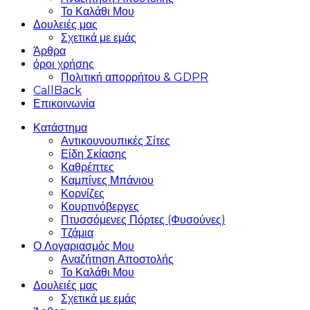
Το Καλάθι Μου
Δουλειές μας
Σχετικά με εμάς
Άρθρα
όροι χρήσης
Πολιτική απορρήτου & GDPR
CallBack
Επικοινωνία
Κατάστημα
Αντικουνουπικές Σίτες
Είδη Σκίασης
Καθρέπτες
Καμπίνες Μπάνιου
Κορνίζες
Κουρτινόβεργες
Πτυσσόμενες Πόρτες (Φυσούνες)
Τζάμια
Ο Λογαριασμός Μου
Αναζήτηση Αποστολής
Το Καλάθι Μου
Δουλειές μας
Σχετικά με εμάς