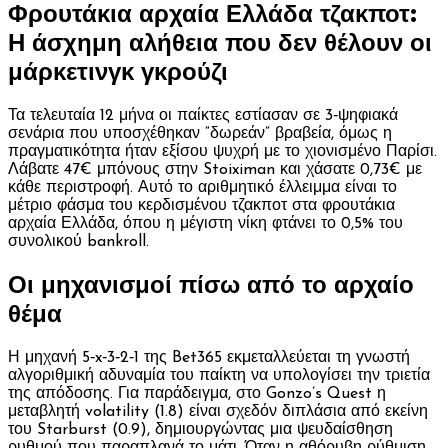
Φρουτάκια αρχαία Ελλάδα τζακποτ:
Η άσχημη αλήθεια που δεν θέλουν οι
μάρκετινγκ γκρούζι
Τα τελευταία 12 μήνα οι παίκτες εστίασαν σε 3‑ψηφιακά
σενάρια που υποσχέθηκαν “δωρεάν” βραβεία, όμως η
πραγματικότητα ήταν εξίσου ψυχρή με το χιονισμένο Παρίσι.
Λάβατε 47€ μπόνους στην Stoiximan και χάσατε 0,73€ με
κάθε περιστροφή. Αυτό το αριθμητικό έλλειμμα είναι το
μέτριο φάσμα του κερδισμένου τζακποτ στα φρουτάκια
αρχαία Ελλάδα, όπου η μέγιστη νίκη φτάνει το 0,5% του
συνολικού bankroll.
Οι μηχανισμοί πίσω από το αρχαίο
θέμα
Η μηχανή 5‑x‑3‑2‑1 της Bet365 εκμεταλλεύεται τη γνωστή
αλγοριθμική αδυναμία του παίκτη να υπολογίσει την τριετία
της απόδοσης. Για παράδειγμα, στο Gonzo’s Quest η
μεταβλητή volatility (1.8) είναι σχεδόν διπλάσια από εκείνη
του Starburst (0.9), δημιουργώντας μια ψευδαίσθηση