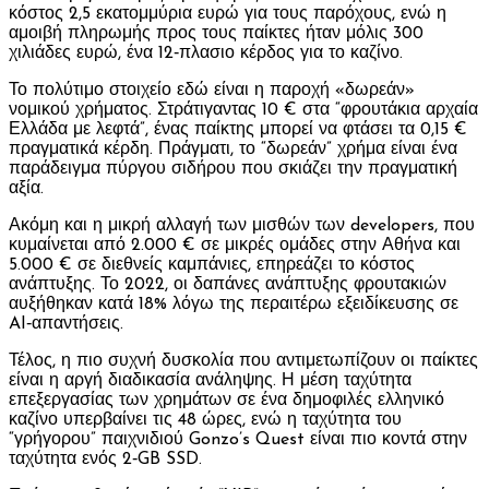
κόστος 2,5 εκατομμύρια ευρώ για τους παρόχους, ενώ η
αμοιβή πληρωμής προς τους παίκτες ήταν μόλις 300
χιλιάδες ευρώ, ένα 12‑πλασιο κέρδος για το καζίνο.
Το πολύτιμο στοιχείο εδώ είναι η παροχή «δωρεάν»
νομικού χρήματος. Στράτιγαντας 10 € στα “φρουτάκια αρχαία
Ελλάδα με λεφτά”, ένας παίκτης μπορεί να φτάσει τα 0,15 €
πραγματικά κέρδη. Πράγματι, το “δωρεάν” χρήμα είναι ένα
παράδειγμα πύργου σιδήρου που σκιάζει την πραγματική
αξία.
Ακόμη και η μικρή αλλαγή των μισθών των developers, που
κυμαίνεται από 2.000 € σε μικρές ομάδες στην Αθήνα και
5.000 € σε διεθνείς καμπάνιες, επηρεάζει το κόστος
ανάπτυξης. Το 2022, οι δαπάνες ανάπτυξης φρουτακιών
αυξήθηκαν κατά 18% λόγω της περαιτέρω εξειδίκευσης σε
AI‑απαντήσεις.
Τέλος, η πιο συχνή δυσκολία που αντιμετωπίζουν οι παίκτες
είναι η αργή διαδικασία ανάληψης. Η μέση ταχύτητα
επεξεργασίας των χρημάτων σε ένα δημοφιλές ελληνικό
καζίνο υπερβαίνει τις 48 ώρες, ενώ η ταχύτητα του
“γρήγορου” παιχνιδιού Gonzo’s Quest είναι πιο κοντά στην
ταχύτητα ενός 2‑GB SSD.