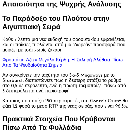
Απαισιότητα της Ψυχρής Ανάλυσης
Το Παράδοξο του Πλούτου στην
Αιγυπτιακή Σειρά
Κάθε 7 λεπτά μια νέα εκδοχή του φροουτακίου εμφανίζεται,
και οι παίκτες τυφλώνται από μια “δωρεάν” προσφορά που
μοιάζει με τσάι χωρίς ζάχαρη.
Φρουτάκια Αζτέκ Μεγάλα Κέρδη: Η Σκληρή Αλήθεια Πίσω
Από Τα Ψευδαίσθητα Σημεία
Αν συγκρίνετε την ταχύτητα του 5‑x‑5 Megaways με το
Starburst, διαπιστώνετε πως η δεύτερη σπάζει το ρυθμό
στο 0,5 δευτερόλεπτο, ενώ η πρώτη τρεμοπαίζει πάνω από
3 δευτερόλεπτα ανά περιστροφή.
Κάποιος που παίζει 150 περιστροφές στο Gonzo’s Quest θα
φάει 1,2 φορά το μέσο RTP της νέας σειράς, που είναι 96,3%.
Πρακτικά Στοιχεία Που Κρύβονται
Πίσω Από Τα Φυλλάδια