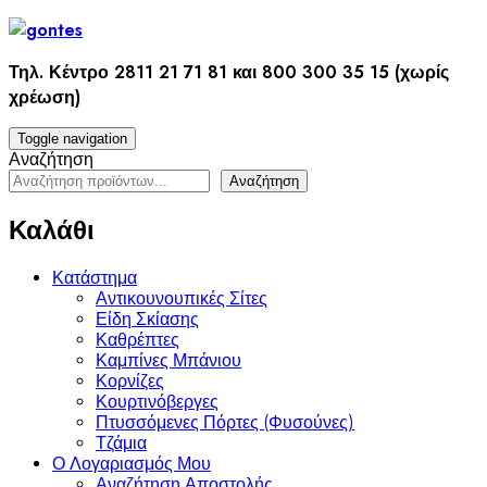
Skip
to
content
Τηλ. Κέντρο 2811 21 71 81 και 800 300 35 15 (χωρίς
χρέωση)
Toggle navigation
Αναζήτηση
Αναζήτηση
Καλάθι
Κατάστημα
Αντικουνουπικές Σίτες
Είδη Σκίασης
Καθρέπτες
Καμπίνες Μπάνιου
Κορνίζες
Κουρτινόβεργες
Πτυσσόμενες Πόρτες (Φυσούνες)
Τζάμια
Ο Λογαριασμός Μου
Αναζήτηση Αποστολής