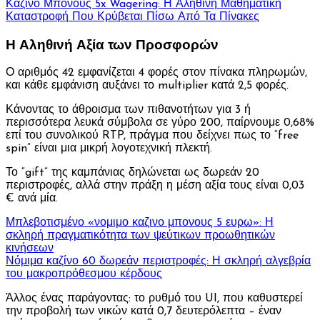
Καζίνο Μπόνους 5x Wagering: Η Αληθινή Μαθηματική
Καταστροφή Που Κρύβεται Πίσω Από Τα Πίνακες
Η Αληθινή Αξία των Προσφορών
Ο αριθμός 42 εμφανίζεται 4 φορές στον πίνακα πληρωμών,
και κάθε εμφάνιση αυξάνει το multiplier κατά 2,5 φορές.
Κάνοντας το άθροισμα των πιθανοτήτων για 3 ή
περισσότερα λευκά σύμβολα σε γύρο 200, παίρνουμε 0,68%
επί του συνολικού RTP, πράγμα που δείχνει πως το “free
spin” είναι μια μικρή λογοτεχνική πλεκτή.
Το “gift” της καμπάνιας δηλώνεται ως δωρεάν 20
περιστροφές, αλλά στην πράξη η μέση αξία τους είναι 0,03
€ ανά μία.
Μπλεβοτισμένο «νομιμο καζινο μπονους 5 ευρω»: Η
σκληρή πραγματικότητα των ψεύτικων προωθητικών
κινήσεων
Νόμιμα καζίνο 60 δωρεάν περιστροφές: Η σκληρή αλγεβρία
του μακροπρόθεσμου κέρδους
Άλλος ένας παράγοντας: το ρυθμό του UI, που καθυστερεί
την προβολή των νικών κατά 0,7 δευτερόλεπτα – έναν