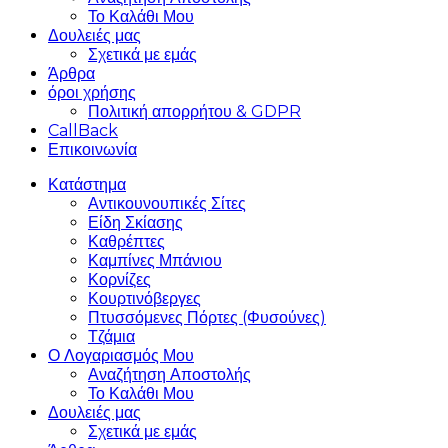
Το Καλάθι Μου
Δουλειές μας
Σχετικά με εμάς
Άρθρα
όροι χρήσης
Πολιτική απορρήτου & GDPR
CallBack
Επικοινωνία
Κατάστημα
Αντικουνουπικές Σίτες
Είδη Σκίασης
Καθρέπτες
Καμπίνες Μπάνιου
Κορνίζες
Κουρτινόβεργες
Πτυσσόμενες Πόρτες (Φυσούνες)
Τζάμια
Ο Λογαριασμός Μου
Αναζήτηση Αποστολής
Το Καλάθι Μου
Δουλειές μας
Σχετικά με εμάς