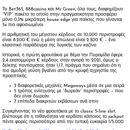
Το Bet365, 888casino και Mr Green, όλα τους, διαφημίζουν
“VIP” πακέτο το οποίο στην πραγματικότητα προσφέρει
μόνο 0,3% μικρότερη house edge για παίκτες που γίνονται
5x πιο αφοσιωμένοι.
Η αριθμητική του μέγιστου κέρδους σε 10,000 περιστροφές
είναι 8.200 € ενώ η μέση απώλεια είναι 2.300 € – ένα
κλασσικό παράδειγμα της λογικής των καζίνο.
Ιστορικά, η πρώτη φρουτάκια με θέμα την Πυραμίδα έφερε
2,4 εκατομμύρια € κέρδους στην αγορά το 2021, όμως ο
δείκτης ποντίσματος ήταν 1,17, πράγμα που σημαίνει ότι η
πιο αμυδρή γεύση βγαίνει από την κρυφή αχρηστία της
προοπτικής.
3 διαφορετικές μηχανές Megaways μέσα σε μια σειρά.
5 τρόπος ενίσχυσης με “δωρεάν” περιστροφές – που
δεν είναι δωρεάν.
7 επίπεδα διακριτών εκβάσεων ανά σπιν.
Συγκρίνοντας το νέο φρουτάκια με το classic 5‑line slot,
βλέπουμε ότι η πιθανότητα να κερδίσει κάποιος το jackpot
πέντε φορές περισσότερο από την τυπική ευκαιρία 1/5.000.