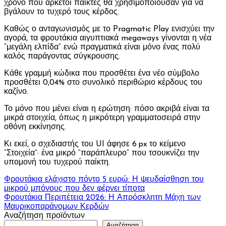
χρόνο που αρκετοί παίκτες θα χρησιμοποιούσαν για να
βγάλουν το τυχερό τους κέρδος.
Καθώς ο ανταγωνισμός με το Pragmatic Play ενισχύει την
αγορά, τα φρουτάκια αιγυπτιακά megaways γίνονται η νέα
“μεγάλη ελπίδα” ενώ πραγματικά είναι μόνο ένας πολύ
καλός παράγοντας σύγκρουσης.
Κάθε γραμμή κώδικα που προσθέτει ένα νέο σύμβολο
προσθέτει 0,04% στο συνολικό περιθώριο κέρδους του
καζίνο.
Το μόνο που μένει είναι η ερώτηση: πόσο ακριβά είναι τα
μικρά στοιχεία, όπως η μικρότερη γραμματοσειρά στην
οθόνη εκκίνησης.
Κι εκεί, ο σχεδιαστής του UI άφησε 6 px το κείμενο
“Στοιχεία”· ένα μικρό “παράπλευρο” που τσουκνίζει την
υπομονή του τυχερού παίκτη.
Πλοήγηση
Φρουτάκια ελάχιστο πόντο 5 ευρώ: Η ψευδαίσθηση του
μικρού μπόνους που δεν φέρνει τίποτα
άρθρων
Φρουτάκια Περιπέτεια 2026: Η Απρόσκλητη Μάχη των
Μαυρικοπαράνομων Κερδών
Αναζήτηση προϊόντων
Αναζήτηση