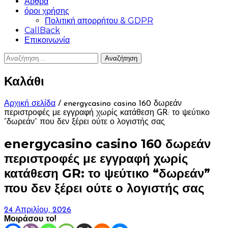
Άρθρα
όροι χρήσης
Πολιτική απορρήτου & GDPR
CallBack
Επικοινωνία
Αναζήτηση
για:
Καλάθι
Αρχική σελίδα
/ energycasino casino 160 δωρεάν
περιστροφές με εγγραφή χωρίς κατάθεση GR: το ψεύτικο
“δωρεάν” που δεν ξέρει ούτε ο λογιστής σας
energycasino casino 160 δωρεάν
περιστροφές με εγγραφή χωρίς
κατάθεση GR: το ψεύτικο “δωρεάν”
που δεν ξέρει ούτε ο λογιστής σας
24 Απριλίου, 2026
Μοιράσου το!