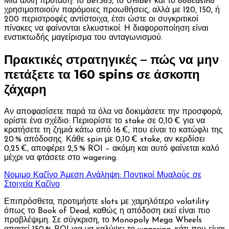
Μία άλλη πρόταση: το Bet365, το Unibet και το 888casino
χρησιμοποιούν παρόμοιες προωθήσεις, αλλά με 120, 150, ή
200 περιστροφές αντίστοιχα, έτσι ώστε οι συγκριτικοί
πίνακες να φαίνονται ελκυστικοί. Η διαφοροποίηση είναι
ενστικτωδής μαγείρισμα του ανταγωνισμού.
Πρακτικές στρατηγικές – πώς να μην
πετάξετε τα 160 spins σε άσκοπη
ζάχαρη
Αν αποφασίσετε παρά τα όλα να δοκιμάσετε την προσφορά,
ορίστε ένα σχέδιο: Περιορίστε το stake σε 0,10 € για να
κρατήσετε τη ζημιά κάτω από 16 €, που είναι το κατώφλι της
20 % απόδοσης. Κάθε spin με 0,10 € stake, αν κερδίσει
0,25 €, αποφέρει 2,5 % ROI – ακόμη και αυτό φαίνεται καλό
μέχρι να φτάσετε στο wagering.
Νομιμο Καζίνο Άμεση Ανάληψη: Ποντικοί Μυαλούς σε
Στοιχεία Καζίνο
Επιπρόσθετα, προτιμήστε slots με χαμηλότερο volatility
όπως το Book of Dead, καθώς η απόδοση εκεί είναι πιο
προβλέψιμη. Σε σύγκριση, το Monopoly Mega Wheels