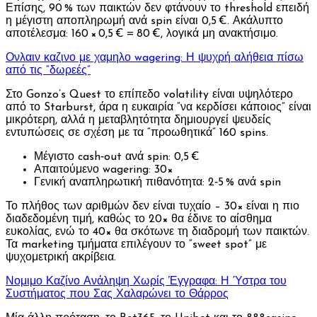
Επίσης, 90 % των παικτών δεν φτάνουν το threshold επειδή
η μέγιστη αποπληρωμή ανά spin είναι 0,5 €. Ακάλυπτο
αποτέλεσμα: 160 × 0,5 € = 80 €, λογικά μη ανακτήσιμο.
Ονλαιν καζινο με χαμηλο wagering: Η ψυχρή αλήθεια πίσω
από τις “δωρεές”
Στο Gonzo’s Quest το επίπεδο volatility είναι υψηλότερο
από το Starburst, άρα η ευκαιρία “να κερδίσει κάποιος” είναι
μικρότερη, αλλά η μεταβλητότητα δημιουργεί ψευδείς
εντυπώσεις σε σχέση με τα “προωθητικά” 160 spins.
Μέγιστο cash‑out ανά spin: 0,5 €
Απαιτούμενο wagering: 30×
Γενική αναπληρωτική πιθανότητα: 2‑5 % ανά spin
Το πλήθος των αριθμών δεν είναι τυχαίο – 30× είναι η πιο
διαδεδομένη τιμή, καθώς το 20× θα έδινε το αίσθημα
ευκολίας, ενώ το 40× θα σκότωνε τη διαδρομή των παικτών.
Τα marketing τμήματα επιλέγουν το “sweet spot” με
ψυχομετρική ακρίβεια.
Νομιμο Καζίνο Ανάληψη Χωρίς Έγγραφα: Η Ύστρα του
Συστήματος που Σας Χαλαρώνει το Θάρρος