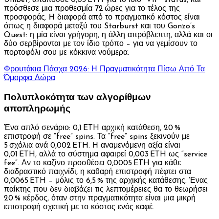
Unibet, απαιτούσε 0,03 ETH για το ίδιο “VIP” status, και
πρόσθεσε μια προθεσμία 72 ώρες για το τέλος της
προσφοράς. Η διαφορά από το πραγματικό κόστος είναι
όπως η διαφορά μεταξύ του Starburst και του Gonzo’s
Quest: η μία είναι γρήγορη, η άλλη απρόβλεπτη, αλλά και οι
δύο σερβίρονται με τον ίδιο τρόπο – για να γεμίσουν το
πορτοφόλι σου με κόκκινα νούμερα.
Φρουτάκια Πάσχα 2026: Η Πραγματικότητα Πίσω Από Τα
Όμορφα Δώρα
Πολυπλοκότητα των αλγορίθμων
αποπληρωμής
Ένα απλό σενάριο: 0,1 ETH αρχική κατάθεση, 20 %
επιστροφή σε “free” spins. Τα “free” spins ξεκινούν με
5 σχόλια ανά 0,002 ETH. Η αναμενόμενη αξία είναι
0,01 ETH, αλλά το σύστημα αφαιρεί 0,003 ETH ως “service
fee”. Αν το καζίνο προσθέσει 0,0005 ETH για κάθε
διαδραστικό παιχνίδι, η καθαρή επιστροφή πέφτει στα
0,0065 ETH – μόλις το 6,5 % της αρχικής κατάθεσης. Ένας
παίκτης που δεν διαβάζει τις λεπτομέρειες θα το θεωρήσει
20 % κέρδος, όταν στην πραγματικότητα είναι μια μικρή
επιστροφή σχετική με το κόστος ενός καφέ.