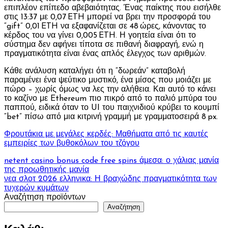
επιπλέον επίπεδο αβεβαιότητας. Ένας παίκτης που εισήλθε
στις 13:37 με 0,07 ETH μπορεί να βρει την προσφορά του
“gift” 0,01 ETH να εξαφανίζεται σε 48 ώρες, κάνοντας το
κέρδος του να γίνει 0,005 ETH. Η γοητεία είναι ότι το
σύστημα δεν αφήνει τίποτα σε πιθανή διαφραγή, ενώ η
πραγματικότητα είναι ένας απλός έλεγχος των αριθμών.
Κάθε ανάλυση καταλήγει ότι η “δωρεάν” καταβολή
παραμένει ένα ψεύτικο μυστικό, ένα μίσος που μοιάζει με
πώρο – χωρίς όμως να λες την αλήθεια. Και αυτό το κάνει
το καζίνο με Ethereum πιο πικρό από το παλιό μπύρα του
παππού, ειδικά όταν το UI του παιχνιδιού κρύβει το κουμπί
“bet” πίσω από μια κιτρινή γραμμή με γραμματοσειρά 8 px.
Φρουτάκια με μεγάλες κερδές: Μαθήματα από τις καυτές
εμπειρίες των βυθοκόλων του τζόγου
Πλοήγηση
netent casino bonus code free spins άμεσα: ο χάλιας μανία
της προωθητικής μανία
άρθρων
νεα σλοτ 2026 ελληνικα: Η βραχώδης πραγματικότητα των
τυχερών κυμάτων
Αναζήτηση προϊόντων
Αναζήτηση