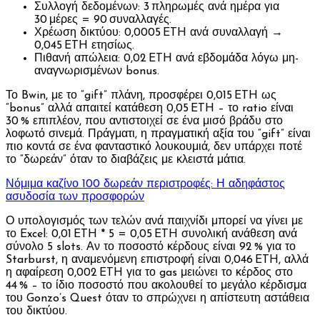
Συλλογή δεδομένων: 3 πληρωμές ανά ημέρα για
30 μέρες = 90 συναλλαγές.
Χρέωση δικτύου: 0,0005 ETH ανά συναλλαγή →
0,045 ETH ετησίως.
Πιθανή απώλεια: 0,02 ETH ανά εβδομάδα λόγω μη-
αναγνωρισμένων bonus.
Το Bwin, με το “gift” πλάνη, προσφέρει 0,015 ETH ως
“bonus” αλλά απαιτεί κατάθεση 0,05 ETH – το ratio είναι
30 % επιπλέον, που αντιστοιχεί σε ένα μισό βράδυ στο
λοφωτό σινεμά. Πράγματι, η πραγματική αξία του “gift” είναι
πιο κοντά σε ένα φανταστικό λουκουμιά, δεν υπάρχει ποτέ
το “δωρεάν” όταν το διαβάζεις με κλειστά μάτια.
Νόμιμα καζίνο 100 δωρεάν περιστροφές: Η αδηφάστος
ασυδοσία των προσφορών
Ο υπολογισμός των τελών ανά παιχνίδι μπορεί να γίνει με
το Excel: 0,01 ETH * 5 = 0,05 ETH συνολική ανάθεση ανά
σύνολο 5 slots. Αν το ποσοστό κέρδους είναι 92 % για το
Starburst, η αναμενόμενη επιστροφή είναι 0,046 ETH, αλλά
η αφαίρεση 0,002 ETH για το gas μειώνει το κέρδος στο
44 % – το ίδιο ποσοστό που ακολουθεί το μεγάλο κέρδισμα
του Gonzo’s Quest όταν το σπρώχνει η απίστευτη αστάθεια
του δικτύου.