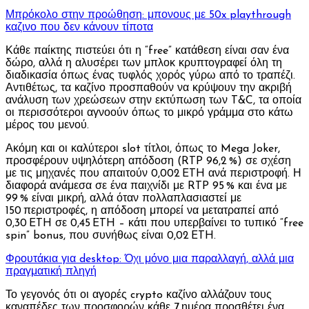
Μπρόκολο στην προώθηση: μπονους με 50x playthrough
καζινο που δεν κάνουν τίποτα
Κάθε παίκτης πιστεύει ότι η “free” κατάθεση είναι σαν ένα
δώρο, αλλά η αλυσέρει των μπλοκ κρυπτογραφεί όλη τη
διαδικασία όπως ένας τυφλός χορός γύρω από το τραπέζι.
Αντιθέτως, τα καζίνο προσπαθούν να κρύψουν την ακριβή
ανάλυση των χρεώσεων στην εκτύπωση των T&C, τα οποία
οι περισσότεροι αγνοούν όπως το μικρό γράμμα στο κάτω
μέρος του μενού.
Ακόμη και οι καλύτεροι slot τίτλοι, όπως το Mega Joker,
προσφέρουν υψηλότερη απόδοση (RTP 96,2 %) σε σχέση
με τις μηχανές που απαιτούν 0,002 ETH ανά περιστροφή. Η
διαφορά ανάμεσα σε ένα παιχνίδι με RTP 95 % και ένα με
99 % είναι μικρή, αλλά όταν πολλαπλασιαστεί με
150 περιστροφές, η απόδοση μπορεί να μετατραπεί από
0,30 ETH σε 0,45 ETH – κάτι που υπερβαίνει το τυπικό “free
spin” bonus, που συνήθως είναι 0,02 ETH.
Φρουτάκια για desktop: Όχι μόνο μια παραλλαγή, αλλά μια
πραγματική πληγή
Το γεγονός ότι οι αγορές crypto καζίνο αλλάζουν τους
καναπέδες των προσφορών κάθε 7 ημέρα προσθέτει ένα