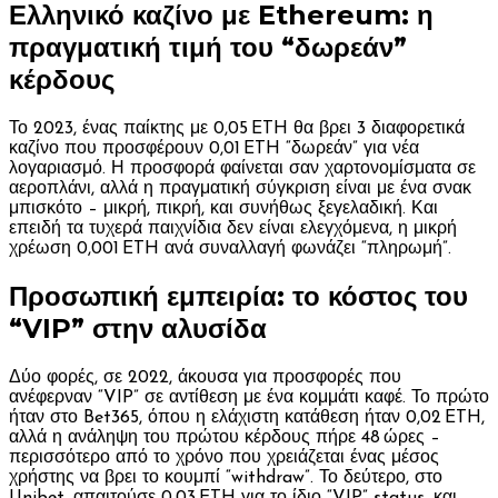
Ελληνικό καζίνο με Ethereum: η
πραγματική τιμή του “δωρεάν”
κέρδους
Το 2023, ένας παίκτης με 0,05 ETH θα βρει 3 διαφορετικά
καζίνο που προσφέρουν 0,01 ETH “δωρεάν” για νέα
λογαριασμό. Η προσφορά φαίνεται σαν χαρτονομίσματα σε
αεροπλάνι, αλλά η πραγματική σύγκριση είναι με ένα σνακ
μπισκότο – μικρή, πικρή, και συνήθως ξεγελαδική. Και
επειδή τα τυχερά παιχνίδια δεν είναι ελεγχόμενα, η μικρή
χρέωση 0,001 ETH ανά συναλλαγή φωνάζει “πληρωμή”.
Προσωπική εμπειρία: το κόστος του
“VIP” στην αλυσίδα
Δύο φορές, σε 2022, άκουσα για προσφορές που
ανέφερναν “VIP” σε αντίθεση με ένα κομμάτι καφέ. Το πρώτο
ήταν στο Bet365, όπου η ελάχιστη κατάθεση ήταν 0,02 ETH,
αλλά η ανάληψη του πρώτου κέρδους πήρε 48 ώρες –
περισσότερο από το χρόνο που χρειάζεται ένας μέσος
χρήστης να βρει το κουμπί “withdraw”. Το δεύτερο, στο