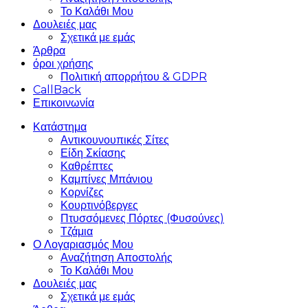
Το Καλάθι Μου
Δουλειές μας
Σχετικά με εμάς
Άρθρα
όροι χρήσης
Πολιτική απορρήτου & GDPR
CallBack
Επικοινωνία
Κατάστημα
Αντικουνουπικές Σίτες
Είδη Σκίασης
Καθρέπτες
Καμπίνες Μπάνιου
Κορνίζες
Κουρτινόβεργες
Πτυσσόμενες Πόρτες (Φυσούνες)
Τζάμια
Ο Λογαριασμός Μου
Αναζήτηση Αποστολής
Το Καλάθι Μου
Δουλειές μας
Σχετικά με εμάς