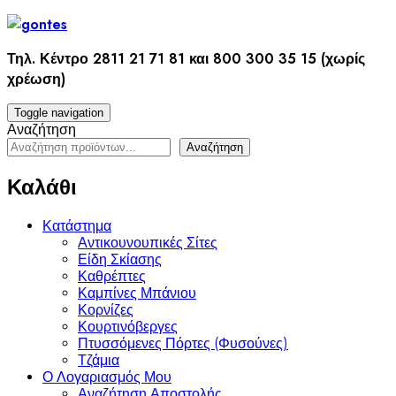
Skip
to
content
Τηλ. Κέντρο 2811 21 71 81 και 800 300 35 15 (χωρίς
χρέωση)
Toggle navigation
Αναζήτηση
Αναζήτηση
Καλάθι
Κατάστημα
Αντικουνουπικές Σίτες
Είδη Σκίασης
Καθρέπτες
Καμπίνες Μπάνιου
Κορνίζες
Κουρτινόβεργες
Πτυσσόμενες Πόρτες (Φυσούνες)
Τζάμια
Ο Λογαριασμός Μου
Αναζήτηση Αποστολής