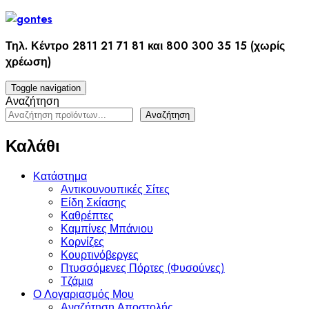
Skip
to
content
Τηλ. Κέντρο 2811 21 71 81 και 800 300 35 15 (χωρίς
χρέωση)
Toggle navigation
Αναζήτηση
Αναζήτηση
Καλάθι
Κατάστημα
Αντικουνουπικές Σίτες
Είδη Σκίασης
Καθρέπτες
Καμπίνες Μπάνιου
Κορνίζες
Κουρτινόβεργες
Πτυσσόμενες Πόρτες (Φυσούνες)
Τζάμια
Ο Λογαριασμός Μου
Αναζήτηση Αποστολής