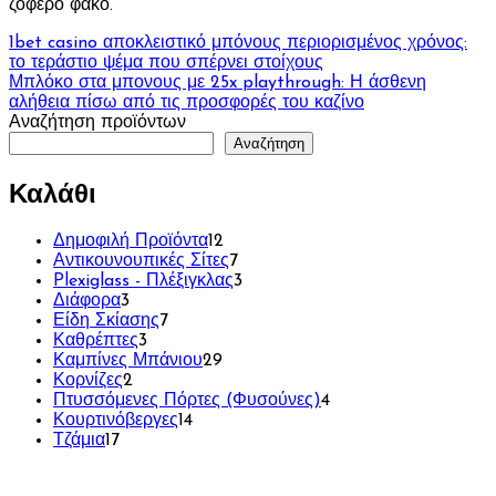
ζοφερό φακό.
Πλοήγηση
1bet casino αποκλειστικό μπόνους περιορισμένος χρόνος:
το τεράστιο ψέμα που σπέρνει στοίχους
άρθρων
Μπλόκο στα μπονους με 25x playthrough: Η άσθενη
αλήθεια πίσω από τις προσφορές του καζίνο
Αναζήτηση προϊόντων
Αναζήτηση
Καλάθι
12
Δημοφιλή Προϊόντα
12
προϊόντα
7
Αντικουνουπικές Σίτες
7
προϊόντα
3
Plexiglass - Πλέξιγκλας
3
3
προϊόντα
Διάφορα
3
προϊόντα
7
Είδη Σκίασης
7
3
προϊόντα
Καθρέπτες
3
προϊόντα
29
Καμπίνες Μπάνιου
29
2
προϊόντα
Κορνίζες
2
προϊόντα
4
Πτυσσόμενες Πόρτες (Φυσούνες)
4
14
προϊόντα
Κουρτινόβεργες
14
17
προϊόντα
Τζάμια
17
προϊόντα