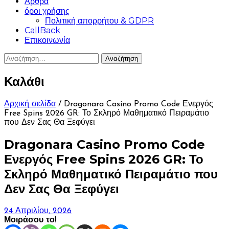
Άρθρα
όροι χρήσης
Πολιτική απορρήτου & GDPR
CallBack
Επικοινωνία
Αναζήτηση
για:
Καλάθι
Αρχική σελίδα
/ Dragonara Casino Promo Code Ενεργός
Free Spins 2026 GR: Το Σκληρό Μαθηματικό Πειραμάτιο
που Δεν Σας Θα Ξεφύγει
Dragonara Casino Promo Code
Ενεργός Free Spins 2026 GR: Το
Σκληρό Μαθηματικό Πειραμάτιο που
Δεν Σας Θα Ξεφύγει
24 Απριλίου, 2026
Μοιράσου το!