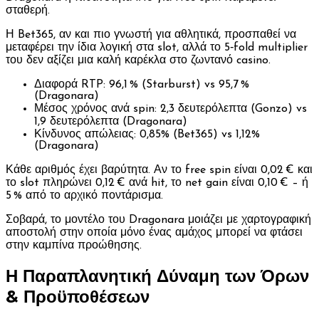
σταθερή.
Η Bet365, αν και πιο γνωστή για αθλητικά, προσπαθεί να
μεταφέρει την ίδια λογική στα slot, αλλά το 5‑fold multiplier
του δεν αξίζει μια καλή καρέκλα στο ζωντανό casino.
Διαφορά RTP: 96,1 % (Starburst) vs 95,7 %
(Dragonara)
Μέσος χρόνος ανά spin: 2,3 δευτερόλεπτα (Gonzo) vs
1,9 δευτερόλεπτα (Dragonara)
Κίνδυνος απώλειας: 0,85% (Bet365) vs 1,12%
(Dragonara)
Κάθε αριθμός έχει βαρύτητα. Αν το free spin είναι 0,02 € και
το slot πληρώνει 0,12 € ανά hit, το net gain είναι 0,10 € – ή
5 % από το αρχικό ποντάρισμα.
Σοβαρά, το μοντέλο του Dragonara μοιάζει με χαρτογραφική
αποστολή στην οποία μόνο ένας αμάχος μπορεί να φτάσει
στην καμπίνα προώθησης.
Η Παραπλανητική Δύναμη των Όρων
& Προϋποθέσεων