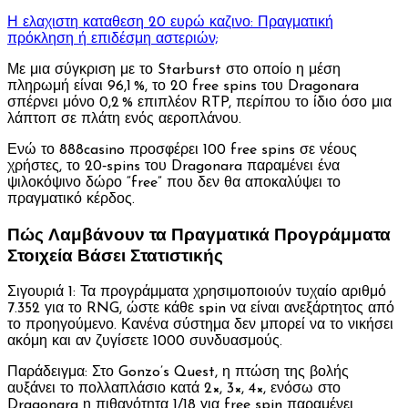
Η ελαχιστη καταθεση 20 ευρώ καζινο: Πραγματική
πρόκληση ή επιδέσμη αστεριών;
Με μια σύγκριση με το Starburst στο οποίο η μέση
πληρωμή είναι 96,1 %, το 20 free spins του Dragonara
σπέρνει μόνο 0,2 % επιπλέον RTP, περίπου το ίδιο όσο μια
λάπτοπ σε πλάτη ενός αεροπλάνου.
Ενώ το 888casino προσφέρει 100 free spins σε νέους
χρήστες, το 20‑spins του Dragonara παραμένει ένα
ψιλοκόψινο δώρο “free” που δεν θα αποκαλύψει το
πραγματικό κέρδος.
Πώς Λαμβάνουν τα Πραγματικά Προγράμματα
Στοιχεία Βάσει Στατιστικής
Σιγουριά 1: Τα προγράμματα χρησιμοποιούν τυχαίο αριθμό
7.352 για το RNG, ώστε κάθε spin να είναι ανεξάρτητος από
το προηγούμενο. Κανένα σύστημα δεν μπορεί να το νικήσει
ακόμη και αν ζυγίσετε 1000 συνδυασμούς.
Παράδειγμα: Στο Gonzo’s Quest, η πτώση της βολής
αυξάνει το πολλαπλάσιο κατά 2×, 3×, 4×, ενόσω στο
Dragonara η πιθανότητα 1/18 για free spin παραμένει