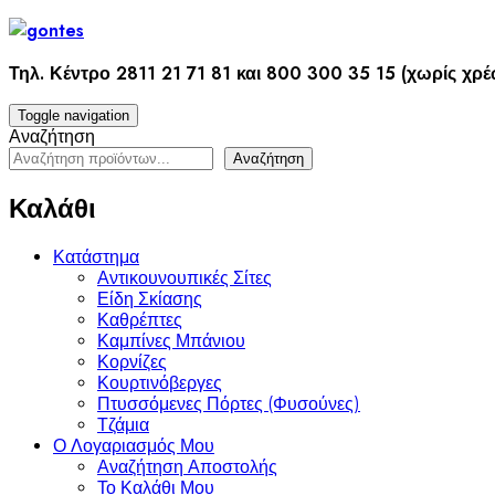
Skip
to
content
Τηλ. Κέντρο 2811 21 71 81 και 800 300 35 15 (χωρίς χρ
Toggle navigation
Αναζήτηση
Αναζήτηση
Καλάθι
Κατάστημα
Αντικουνουπικές Σίτες
Είδη Σκίασης
Καθρέπτες
Καμπίνες Μπάνιου
Κορνίζες
Κουρτινόβεργες
Πτυσσόμενες Πόρτες (Φυσούνες)
Τζάμια
Ο Λογαριασμός Μου
Αναζήτηση Αποστολής
Το Καλάθι Μου