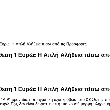
1 Ευρώ: Η Απλή Αλήθεια πίσω από τις Προσφορές
άθεση 1 Ευρώ: Η Απλή Αλήθεια πίσω απ
άθεση 1 Ευρώ: Η Απλή Αλήθεια πίσω απ
ι “VIP” φροντίδα, η πραγματική αξία κρύβεται στο 0,02% της πι
ευρώ. Όχι, δεν είναι δωρεά, είναι η πιο κρυφή μορφή πληρωμή