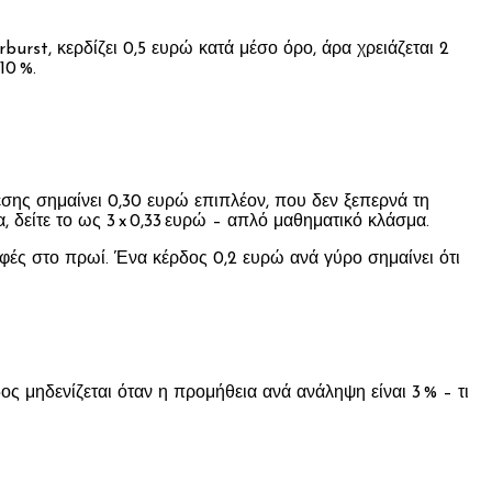
burst, κερδίζει 0,5 ευρώ κατά μέσο όρο, άρα χρειάζεται 2
10 %.
εσης σημαίνει 0,30 ευρώ επιπλέον, που δεν ξεπερνά τη
 δείτε το ως 3 x 0,33 ευρώ – απλό μαθηματικό κλάσμα.
αφές στο πρωί. Ένα κέρδος 0,2 ευρώ ανά γύρο σημαίνει ότι
ς μηδενίζεται όταν η προμήθεια ανά ανάληψη είναι 3 % – τι