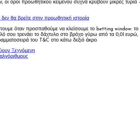
ον, οι όροι προωθητικού κειμένου συχνά κρύβουν μικρές τυριά
δεν θα βρείτε στην προωθητική ιστορία
έπουμε όταν προσπαθούμε να κλείσουμε το betting window: το μ
λό σου τρενάει το δάχτυλο στο βρόχο γύρω από τα 0,01 ευρώ, κα
γραμματοσειρά του T&C στο κάτω δεξιό άκρο.
ύουν Ξεχνόμενη
 αλγόριθμους