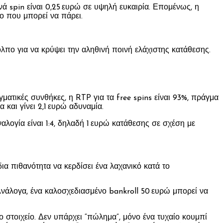
ανά spin είναι 0,25 ευρώ σε υψηλή ευκαιρία. Επομένως, η
ρο που μπορεί να πάρει.
όλπο για να κρύψει την αληθινή ποινή ελάχιστης κατάθεσης.
ματικές συνθήκες, η RTP για τα free spins είναι 93%, πράγμα
 και γίνει 2,1 ευρώ αδυναμία.
αναλογία είναι 1:4, δηλαδή 1 ευρώ κατάθεσης σε σχέση με
ια πιθανότητα να κερδίσει ένα λαχανικό κατά το
 Ανάλογα, ένα καλοσχεδιασμένο bankroll 50 ευρώ μπορεί να
ιο στοιχείο. Δεν υπάρχει “πώλημα”, μόνο ένα τυχαίο κουμπί