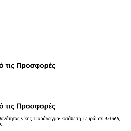
ό τις Προσφορές
ό τις Προσφορές
θανότητας νίκης. Παράδειγμα: κατάθεση 1 ευρώ σε Bet365,
ς.