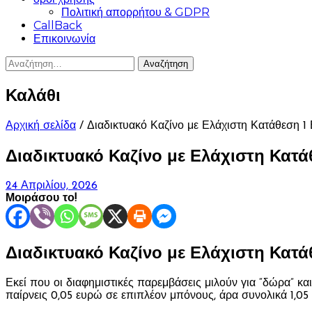
Πολιτική απορρήτου & GDPR
CallBack
Επικοινωνία
Αναζήτηση
για:
Καλάθι
Αρχική σελίδα
/ Διαδικτυακό Καζίνο με Ελάχιστη Κατάθεση 
Διαδικτυακό Καζίνο με Ελάχιστη Κατ
24 Απριλίου, 2026
Μοιράσου το!
Διαδικτυακό Καζίνο με Ελάχιστη Κατ
Εκεί που οι διαφημιστικές παρεμβάσεις μιλούν για “δώρα” κα
παίρνεις 0,05 ευρώ σε επιπλέον μπόνους, άρα συνολικά 1,05 