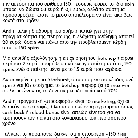
την αμεσότητα του αριθμού 150. Τέσσερις φορές το ίδιο spin
μπορεί να δώσει 0,1 ευρώ ή 0,5 ευρώ, αλλά το σύστημα
προσαρμόζεται ώστε το μέσο αποτέλεσμα να είναι ακριβώς
κοντά στο μηδέν.
And η τελική διαδρομή του χρήστη καταλήγει στην
πραγματικότητα της πληρωμής: η ελάχιστη ανάληψη απαιτεί
20 ευρώ, όσα είναι πάνω από την προβλεπόμενη κέρδη
από τα 150 spins.
Μια ακριβής αξιολόγηση: η επιχείρηση του betshop παίρνει
περίπου 2 ευρώ προμήθεια ανά ενεργό παίκτη από τις 150
spins, ενώ ο παίκτης μένει με το 1,5 ευρώ που κέρδισε.
Αν συγκρίνετε με το Starburst, όπου το μέγιστο κέρδος ανά
spin είναι 10x στοίχημα, το betshop περιορίζει το max win
σε 3x, μειώνοντας τη δυνητική κερδοφορία κατά 70%.
And η πραγματική «προσφορά» είναι το marketing, όχι οι
δωρεάν περιστροφές. Όλα τα επιπλέον προγράμματα όπως
cash back ή reload bonus είναι απλώς κίνητρα για να
κρατήσουν τον παίκτη στο λογαριασμό του περισσότερο
χρόνο.
Τελικώς, το παραπάνω δείχνει ότι η υπόσχεση «150 free