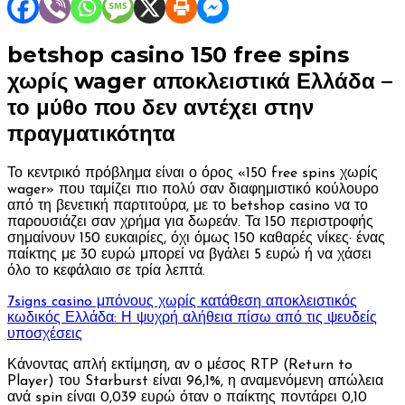
betshop casino 150 free spins
χωρίς wager αποκλειστικά Ελλάδα –
το μύθο που δεν αντέχει στην
πραγματικότητα
Το κεντρικό πρόβλημα είναι ο όρος «150 free spins χωρίς
wager» που ταμίζει πιο πολύ σαν διαφημιστικό κούλουρο
από τη βενετική παρτιτούρα, με το betshop casino να το
παρουσιάζει σαν χρήμα για δωρεάν. Τα 150 περιστροφής
σημαίνουν 150 ευκαιρίες, όχι όμως 150 καθαρές νίκες· ένας
παίκτης με 30 ευρώ μπορεί να βγάλει 5 ευρώ ή να χάσει
όλο το κεφάλαιο σε τρία λεπτά.
7signs casino μπόνους χωρίς κατάθεση αποκλειστικός
κωδικός Ελλάδα: Η ψυχρή αλήθεια πίσω από τις ψευδείς
υποσχέσεις
Κάνοντας απλή εκτίμηση, αν ο μέσος RTP (Return to
Player) του Starburst είναι 96,1%, η αναμενόμενη απώλεια
ανά spin είναι 0,039 ευρώ όταν ο παίκτης ποντάρει 0,10