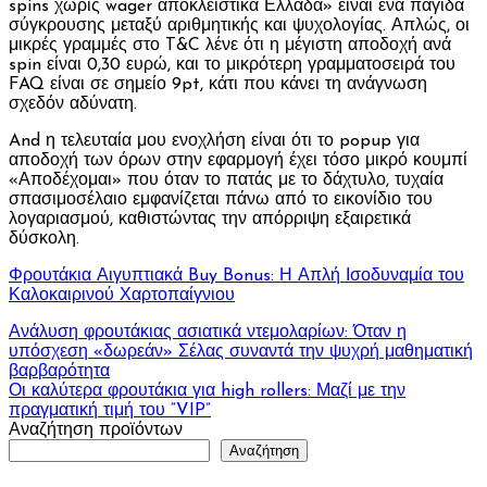
spins χωρίς wager αποκλειστικά Ελλάδα» είναι ένα παγίδα
σύγκρουσης μεταξύ αριθμητικής και ψυχολογίας. Απλώς, οι
μικρές γραμμές στο T&C λένε ότι η μέγιστη αποδοχή ανά
spin είναι 0,30 ευρώ, και το μικρότερη γραμματοσειρά του
FAQ είναι σε σημείο 9pt, κάτι που κάνει τη ανάγνωση
σχεδόν αδύνατη.
And η τελευταία μου ενοχλήση είναι ότι το popup για
αποδοχή των όρων στην εφαρμογή έχει τόσο μικρό κουμπί
«Αποδέχομαι» που όταν το πατάς με το δάχτυλο, τυχαία
σπασιμοσέλαιο εμφανίζεται πάνω από το εικονίδιο του
λογαριασμού, καθιστώντας την απόρριψη εξαιρετικά
δύσκολη.
Φρουτάκια Αιγυπτιακά Buy Bonus: Η Απλή Ισοδυναμία του
Καλοκαιρινού Χαρτοπαίγνιου
Πλοήγηση
Ανάλυση φρουτάκιας ασιατικά ντεμολαρίων: Όταν η
υπόσχεση «δωρεάν» Σέλας συναντά την ψυχρή μαθηματική
άρθρων
βαρβαρότητα
Οι καλύτερα φρουτάκια για high rollers: Μαζί με την
πραγματική τιμή του “VIP”
Αναζήτηση προϊόντων
Αναζήτηση