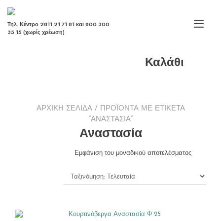
Skip
to
content
Tog
Τηλ. Κέντρο 2811 21 71 81 και 800 300
35 15 (χωρίς χρέωση)
navi
Καλάθι
ΑΡΧΙΚΉ ΣΕΛΊΔΑ
/ ΠΡΟΪΌΝΤΑ ΜΕ ΕΤΙΚΈΤΑ
“ΑΝΑΣΤΑΣΊΑ”
Αναστασία
Εμφάνιση του μοναδικού αποτελέσματος