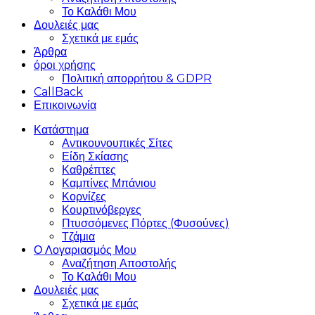
Το Καλάθι Μου
Δουλειές μας
Σχετικά με εμάς
Άρθρα
όροι χρήσης
Πολιτική απορρήτου & GDPR
CallBack
Επικοινωνία
Κατάστημα
Αντικουνουπικές Σίτες
Είδη Σκίασης
Καθρέπτες
Καμπίνες Μπάνιου
Κορνίζες
Κουρτινόβεργες
Πτυσσόμενες Πόρτες (Φυσούνες)
Τζάμια
Ο Λογαριασμός Μου
Αναζήτηση Αποστολής
Το Καλάθι Μου
Δουλειές μας
Σχετικά με εμάς