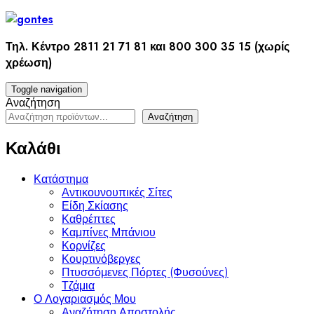
Skip
to
content
Τηλ. Κέντρο 2811 21 71 81 και 800 300 35 15 (χωρίς
χρέωση)
Toggle navigation
Αναζήτηση
Αναζήτηση
Καλάθι
Κατάστημα
Αντικουνουπικές Σίτες
Είδη Σκίασης
Καθρέπτες
Καμπίνες Μπάνιου
Κορνίζες
Κουρτινόβεργες
Πτυσσόμενες Πόρτες (Φυσούνες)
Τζάμια
Ο Λογαριασμός Μου
Αναζήτηση Αποστολής